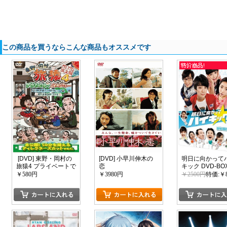
この商品を買うならこんな商品もオススメです
[DVD] 東野・岡村の
[DVD] 小早川伸木の
明日に向かって
旅猿4 プライベートで
恋
キック DVD-BOX
ごめんなさい・・・
￥580円
￥3980円
￥2500円
特価:￥
岩手県・久慈 朝ドラ
ロケ地巡りの旅 ドキ
ドキ編&鴨川・小湊温
泉で忘年会