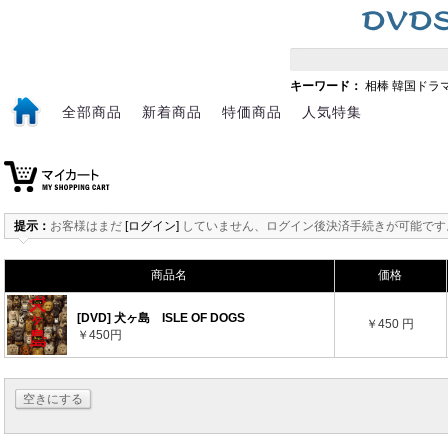
キーワード：
相棒
韓国ドラ
全部商品
新着商品
特価商品
人気特集
提示：
お客様はまだ
[ログイン]
していません、ログイン後決済手続きが可能です
商品名
価格
[DVD] 犬ヶ島 ISLE OF DOGS
￥450 円
￥450円
空きにする