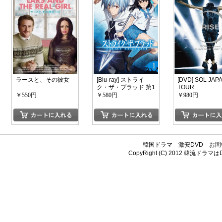
ラースと、その彼女
[Blu-ray] ストライ
[DVD] SOL JAP
ク・ザ・ブラッド 第1
TOUR
巻
￥550円
￥580円
￥980円
韓国ドラマ
激安DVD
お問
CopyRight (C) 2012
韓流ドラマはDV