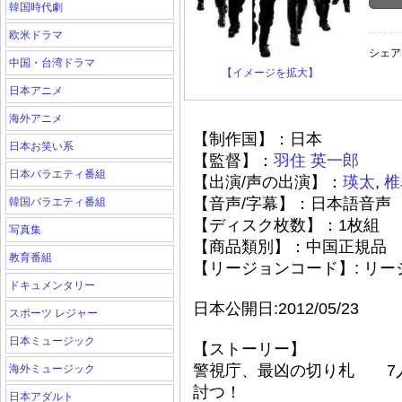
韓国時代劇
欧米ドラマ
シェア
中国・台湾ドラマ
【イメージを拡大】
日本アニメ
海外アニメ
【制作国】：日本
日本お笑い系
【監督】：
羽住
英一郎
日本バラエティ番組
【出演/声の出演】：
瑛太
,
椎
【音声/字幕】：日本語音声
韓国バラエティ番組
【ディスク枚数】：1枚組
写真集
【商品類別】：中国正規品
教育番組
【リージョンコード】: リ
ドキュメンタリー
日本公開日:2012/05/23
スポーツ レジャー
日本ミュージック
【ストーリー】
警視庁、最凶の切り札 7
海外ミュージック
討つ！
日本アダルト