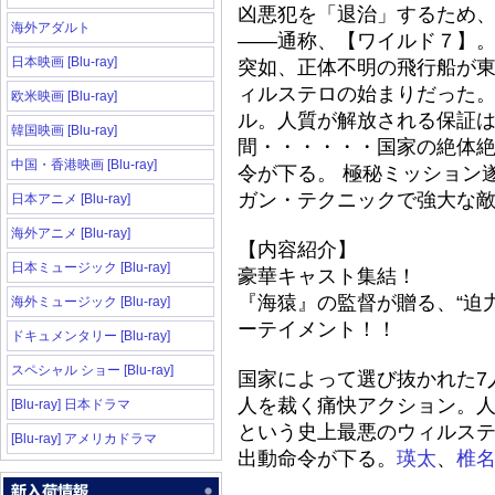
凶悪犯を「退治」するため、
海外アダルト
――通称、【ワイルド７】
日本映画 [Blu-ray]
突如、正体不明の飛行船が
ィルステロの始まりだった。人
欧米映画 [Blu-ray]
ル。人質が解放される保証
韓国映画 [Blu-ray]
間・・・・・・国家の絶体
中国・香港映画 [Blu-ray]
令が下る。 極秘ミッション
ガン・テクニックで強大な
日本アニメ [Blu-ray]
海外アニメ [Blu-ray]
【内容紹介】
日本ミュージック [Blu-ray]
豪華キャスト集結！
『海猿』の監督が贈る、“迫力
海外ミュージック [Blu-ray]
ーテイメント！！
ドキュメンタリー [Blu-ray]
スペシャル ショー [Blu-ray]
国家によって選び抜かれた7
人を裁く痛快アクション。人質
[Blu-ray] 日本ドラマ
という史上最悪のウィルステ
[Blu-ray] アメリカドラマ
出動命令が下る。
瑛太
、
椎