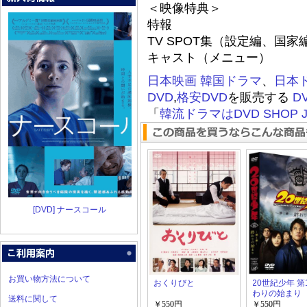
＜映像特典＞
特報
TV SPOT集（設定編、国
キャスト（メニュー）
日本映画
韓国ドラマ
、
日本
DVD
,
格安DVD
を販売する
D
「
韓流ドラマはDVD SHOP J
[DVD] ナースコール
お買い物方法について
おくりびと
20世紀少年 第
わりの始まり
送料に関して
￥550円
￥550円