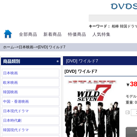
キーワード：
相棒
韓国ドラ
全部商品
新着商品
特価商品
人気特集
ホーム
-->
日本映画
-->
[DVD] ワイルド7
[DVD] ワイルド7
[DVD] ワイルド7
日本映画
3
欧米映画
￥
韓国映画
モデル:
中国・香港映画
重量: 0
日本現代ドラマ
日本時代劇
韓国現代ドラマ