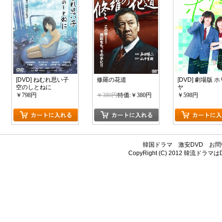
[DVD] ねむれ思い子
修羅の花道
[DVD] 劇場版 
空のしとねに
ヤ
￥798円
￥380円
特価:￥380円
￥598円
韓国ドラマ
激安DVD
お問
CopyRight (C) 2012
韓流ドラマはDV