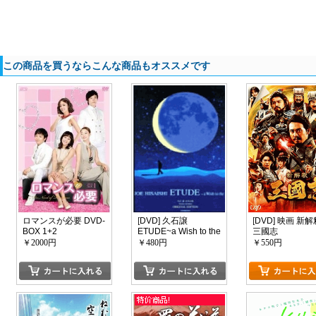
この商品を買うならこんな商品もオススメです
ロマンスが必要 DVD-
[DVD] 久石譲
[DVD] 映画 新
BOX 1+2
ETUDE~a Wish to the
三國志
Moon~
￥2000円
￥480円
￥550円