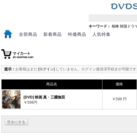
キーワード：
相棒
韓国ドラ
全部商品
新着商品
特価商品
人気特集
提示：
お客様はまだ
[ログイン]
していません、ログイン後決済手続きが可能です
商品名
価格
[DVD] 映画 真・三國無双
￥598 円
￥598円
空きにする