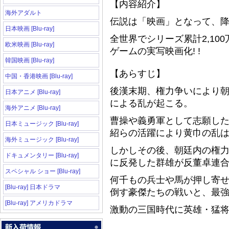
【内容紹介】
海外アダルト
伝説は「映画」となって、降
日本映画 [Blu-ray]
全世界でシリーズ累計2,1
欧米映画 [Blu-ray]
ゲームの実写映画化! !
韓国映画 [Blu-ray]
【あらすじ】
中国・香港映画 [Blu-ray]
後漢末期、権力争いにより
日本アニメ [Blu-ray]
による乱が起こる。
海外アニメ [Blu-ray]
曹操や義勇軍として志願し
日本ミュージック [Blu-ray]
紹らの活躍により黄巾の乱
海外ミュージック [Blu-ray]
しかしその後、朝廷内の権
ドキュメンタリー [Blu-ray]
に反発した群雄が反董卓連
スペシャル ショー [Blu-ray]
何千もの兵士や馬が押し寄
[Blu-ray] 日本ドラマ
倒す豪傑たちの戦いと、最
[Blu-ray] アメリカドラマ
激動の三国時代に英雄
・
猛将