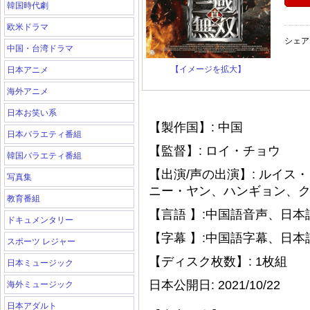
韓国時代劇
欧米ドラマ
シェア
中国・台湾ドラマ
【イメージを拡大】
日本アニメ
海外アニメ
日本お笑い系
【製作国】: 中国
日本バラエティ番組
【監督】: ロイ
・
チョウ
韓国バラエティ番組
【出演/声の出演】: ルイス
・
写真集
ニー
・
ヤン、ハンギョン、
教育番組
【言語 】:中国語音声、日本
ドキュメンタリー
【字幕 】:中国語字幕、日
スポーツ レジャー
【ディスク枚数】: 1枚組
日本ミュージック
日本公開日: 2021/10/22
海外ミュージック
日本アダルト