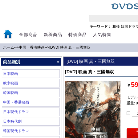
キーワード：
相棒
韓国ドラ
全部商品
新着商品
特価商品
人気特集
ホーム
-->
中国・香港映画
-->
[DVD] 映画 真・三國無双
[DVD] 映画 真・三國無双
[DVD] 映画 真・三國無双
日本映画
5
欧米映画
￥
韓国映画
モデル:
中国・香港映画
重量: 0
日本現代ドラマ
日本時代劇
韓国現代ドラマ