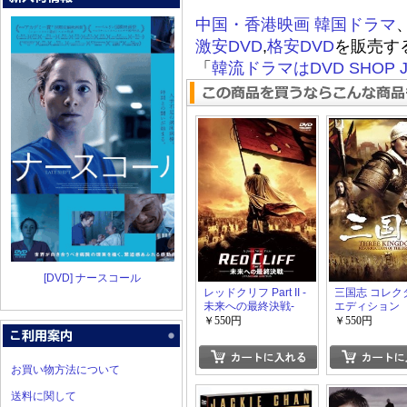
中国・香港映画
韓国ドラマ
激安DVD
,
格安DVD
を販売す
「
韓流ドラマはDVD SHOP J
[DVD] ナースコール
レッドクリフ Part II -
三国志 コレク
未来への最終決戦-
エディション
￥550円
￥550円
お買い物方法について
送料に関して