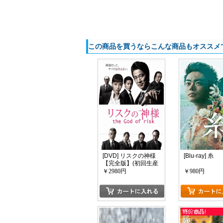
この商品を買うならこんな商品もオススメ
[DVD] リスクの神様
[Blu-ray] 糸
【完全版】(初回生産
限定版)
￥2980円
￥980円
カートに入れる