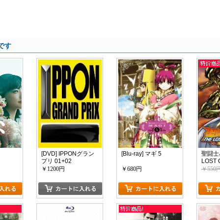
です
[DVD] IPPONグラン
[Blu-ray] マギ 5
聖闘士
プリ 01+02
LOST
神話 VO
￥1200円
￥680円
￥550