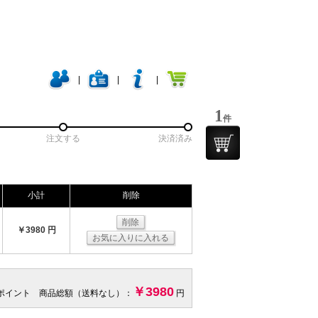
|
|
|
1
件
注文する
決済済み
小計
削除
削除
￥3980 円
お気に入りに入れる
￥3980
 ポイント 商品総額（送料なし）：
円