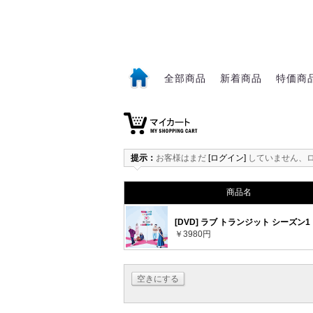
全部商品
新着商品
特価商
1
提示：
お客様はまだ
[ログイン]
していません、
商品名
[DVD] ラブ トランジット シーズン1
￥3980円
空きにする