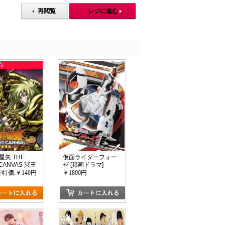
再閲覧
レジに進む
星矢 THE
仮面ライダーフォー
 CANVAS 冥王
ゼ [邦画ドラマ]
L.2
円
特価:￥140円
￥1800円