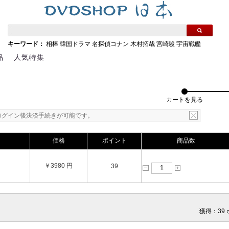
キーワード：
相棒
韓国ドラマ
名探偵コナン
木村拓哉
宮崎駿
宇宙戦艦
品
人気特集
カートを見る
ログイン後決済手続きが可能です。
価格
ポイント
商品数
￥3980 円
39
獲得：39