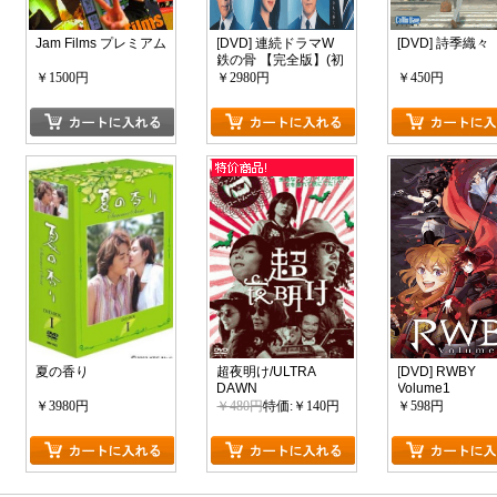
Jam Films プレミアム
[DVD] 連続ドラマW
[DVD] 詩季織々
鉄の骨 【完全版】(初
回生産限定版)
￥1500円
￥2980円
￥450円
夏の香り
超夜明け/ULTRA
[DVD] RWBY
DAWN
Volume1
￥3980円
￥480円
特価:￥140円
￥598円