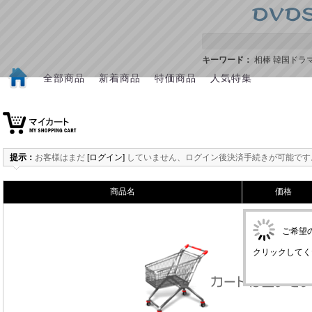
キーワード：
相棒
韓国ドラ
全部商品
新着商品
特価商品
人気特集
提示：
お客様はまだ
[ログイン]
していません、ログイン後決済手続きが可能です
商品名
価格
ご希望
クリックしてく