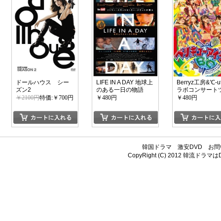
ドールハウス シー
LIFE IN A DAY 地球上
Berryz工房&℃-u
ズン2
のある一日の物語
ラボコンサート
ー2011秋~ベリ
￥2100円
特価:￥700円
￥480円
￥480円
ーアイランド~
韓国ドラマ
激安DVD
お問
CopyRight (C) 2012
韓流ドラマはDV