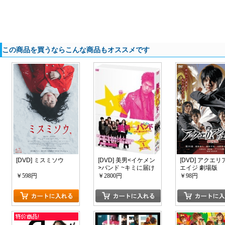
この商品を買うならこんな商品もオススメです
[DVD] ミスミソウ
[DVD] 美男<イケメン
[DVD] アクエリ
>バンド ~キミに届け
エイジ 劇場版
るピュアビート DVD-
￥598円
￥2800円
￥98円
BOX 1+2