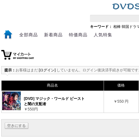
キーワード：
相棒
韓国ドラ
全部商品
新着商品
特価商品
人気特集
提示：
お客様はまだ
[ログイン]
していません、ログイン後決済手続きが可能です
商品名
価格
[DVD] マジック・ワールド ビースト
￥550 円
と闇の支配者
￥550円
空きにする