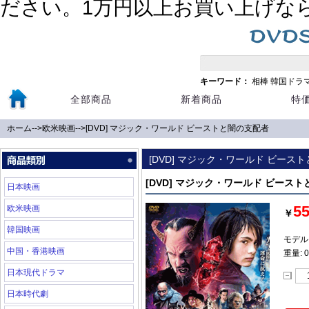
ださい。1万円以上お買い上げなら送
キーワード：
相棒
韓国ドラ
全部商品
新着商品
特
ホーム
-->
欧米映画
-->
[DVD] マジック・ワールド ビーストと闇の支配者
[DVD] マジック・ワールド ビース
[DVD] マジック・ワールド ビース
日本映画
5
欧米映画
￥
韓国映画
モデル:
中国・香港映画
重量: 0
日本現代ドラマ
日本時代劇