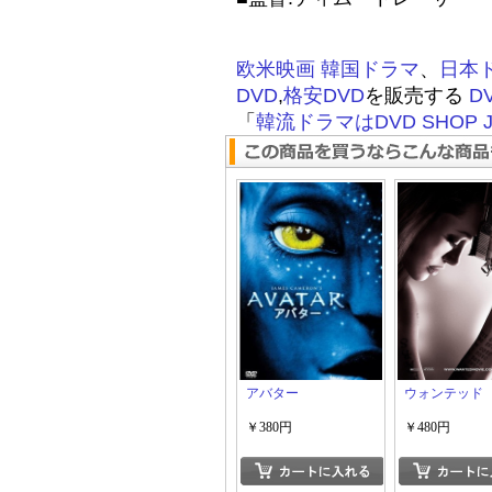
欧米映画
韓国ドラマ
、
日本
DVD
,
格安DVD
を販売する
D
「
韓流ドラマはDVD SHOP J
アバター
ウォンテッド
￥380円
￥480円