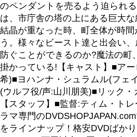
のペンダントを売るよう迫られる
は、市庁舎の塔の上にある巨大な
結晶が重なった時、町全体が時間
う。様々なビースト達と出会い、
防ぐことができるのか?魔法の町
掛かっている!【キャスト】■アー
希)■ヨハンナ・シュラムル(フェイ
(ウルフ役/声:山川朋美)■リック
【スタッフ】■監督:ティム・トレ
ラマ専門のDVDSHOPJAPAN
をラインナップ！格安DVDばか