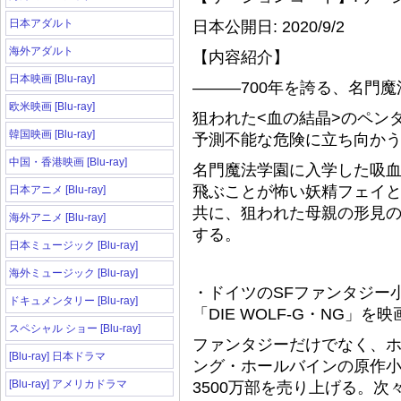
日本アダルト
日本公開日: 2020/9/2
海外アダルト
【内容紹介】
日本映画 [Blu-ray]
―――700年を誇る、名門
欧米映画 [Blu-ray]
狙われた<血の結晶>のペン
韓国映画 [Blu-ray]
予測不能な危険に立ち向かう
中国・香港映画 [Blu-ray]
名門魔法学園に入学した吸
飛ぶことが怖い妖精フェイ
日本アニメ [Blu-ray]
共に、狙われた母親の形見の
海外アニメ [Blu-ray]
する。
日本ミュージック [Blu-ray]
海外ミュージック [Blu-ray]
・ドイツのSFファンタジー
ドキュメンタリー [Blu-ray]
「DIE WOLF-G・NG」を
スペシャル ショー [Blu-ray]
ファンタジーだけでなく、ホ
[Blu-ray] 日本ドラマ
ング・ホールバインの原作小
[Blu-ray] アメリカドラマ
3500万部を売り上げる。