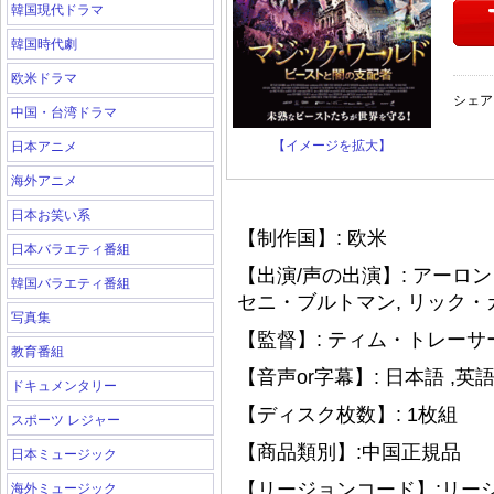
韓国現代ドラマ
韓国時代劇
欧米ドラマ
シェア
中国・台湾ドラマ
【イメージを拡大】
日本アニメ
海外アニメ
日本お笑い系
【制作国】: 欧米
日本バラエティ番組
【出演/声の出演】: アーロン
韓国バラエティ番組
セニ・ブルトマン, リック
写真集
【監督】: ティム・トレーサ
教育番組
【音声or字幕】: 日本語 ,英
ドキュメンタリー
【ディスク枚数】: 1枚組
スポーツ レジャー
【商品類別】:中国正規品
日本ミュージック
【リージョンコード】:リー
海外ミュージック