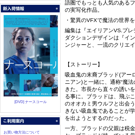
語圏でもっとも人気のある
の実写化作品。
・驚異のVFXで魔法の世界を
編集は『エイリアンVS.プ
ダクションデザインは『イ
ンジャーと、一流のクリエイ
【ストーリー】
吸血鬼の末裔ブラッド(アー
ニアン)と一緒に、通称“魔
きた。市長から直々の誘い
る事に。ブラッドは、飛ぶ
[DVD] ナースコール
のオオカミ男ウルフと出会
きない吸血鬼であることが学
を出ようとするのだった。
一方、ブラッドの父親は税
お買い物方法について