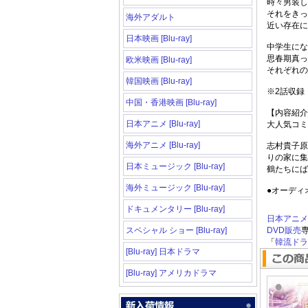
時々男装し
それをきっ
海外アダルト
近い存在に
日本映画 [Blu-ray]
中学生にな
思春期真っ
欧米映画 [Blu-ray]
それぞれの
韓国映画 [Blu-ray]
※2話収録
中国・香港映画 [Blu-ray]
【内容紹介
日本アニメ [Blu-ray]
大人気コミ
海外アニメ [Blu-ray]
志村貴子原
りの家に集
日本ミュージック [Blu-ray]
鶴たちにば
海外ミュージック [Blu-ray]
●オーディ
ドキュメンタリー [Blu-ray]
日本アニメ [B
スペシャル ショー [Blu-ray]
DVD販売
「
韓流ドラマ
[Blu-ray] 日本ドラマ
[Blu-ray] アメリカドラマ