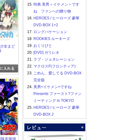
15.
特典 美男＜イケメン＞です
ね ファンへの贈り物
16.
HEROES / ヒーローズ 豪華
DVD-BOX 1+2
17.
ロングバケーション
18.
ROOKIES ルーキーズ
19.
おくりびと
魔法少女まど
3
20.
[DVD] ガリレオ
21.
ラブ・ジェネレーション
22.
マクロスF(フロンティア)
23.
ごめん、愛してる DVD-BOX
完全版
24.
美男<イケメン>ですね
Presents ファースト?ファン
ミーティング in TOKYO
25.
HEROES / ヒーローズ 豪華
DVD-BOX 2
]劇場版名探偵