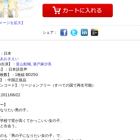
メージを拡大】
シェア：
：日本
あおきえい
の出演】：
畠山航輔
,
瀬戸麻沙美
幕】：日本語音声
枚数】：1枚組 BD25G
】：中国正規品
ンコード】: リージョンフリー（すべての国で再生可能）
011/06/22
ー】
なりたい男の子」
、
学校で背が高くてかっこいい女の子、
と出会う。
のも「男の子になりたい女の子」で、