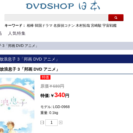
キーワード：
相棒
韓国ドラマ
名探偵コナン
木村拓哉
宮崎駿
宇宙戦艦
品
人気特集
浪息子 3「邦画 DVD アニメ」
ay] 放浪息子 3「邦画 DVD アニメ」
ay] 放浪息子 3「邦画 DVD アニメ」
特価
原価
￥680円
340
特価:￥
円
モデル: LGD-0968
重量: 0.1kg