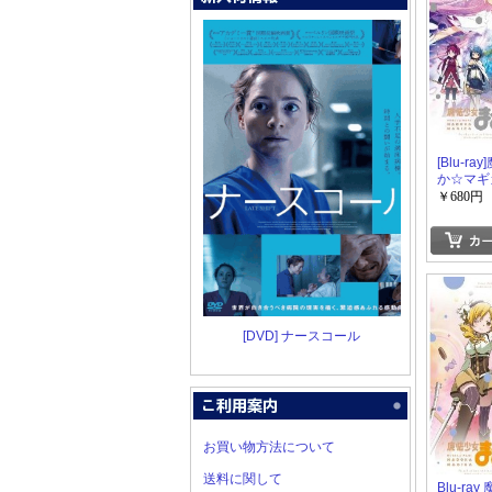
[Blu-r
か☆マギカ
￥680円
[DVD] ナースコール
お買い物方法について
送料に関して
Blu-ra