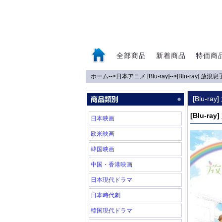
全部商品
新着商品
特価商
ホーム
-->
日本アニメ [Blu-ray]
-->
[Blu-ray] 放
0
[Blu-r
[Blu-r
日本映画
欧米映画
韓国映画
中国・香港映画
日本現代ドラマ
日本時代劇
韓国現代ドラマ