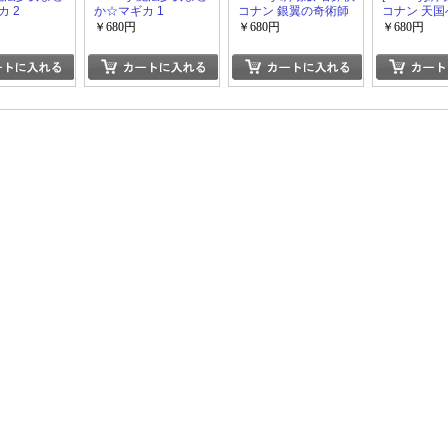
 2
か☆マギカ 1
コナン 銀翼の奇術師
コナン 天
ントダウン
￥680円
￥680円
￥680円
DVD キッ
リー」