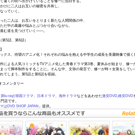
て遠くの街へ出かけていることを修一に告白する。
かけに二人はお互いの秘密を共有し、
なっていく。
った二人は、お互いをとりまく新たな人間関係の中、
ただ中の葛藤や悩みとぶつかり合いながら、
進む道を見つけていく――。
（第5話、第6話）
】
ックス、待望のアニメ化！それぞれの悩みを抱える中学生の成長を美麗映像で描く
作による人気コミックをTVアニメ化した青春ドラマ第3巻。夏休みが始まり、修一
まって脚本制作をすることに。そんな中、文弥の発言で、修一が時々女装をしてい
れてしまう。第5話と第6話を収録。
オコメンタリー
lu-ray]
韓国ドラマ
、
日本ドラマ
、
海外ドラマ
などをあわせた
激安DVD
,
格安DVD
専門店です。
はDVD SHOP JAPAN
」提供。