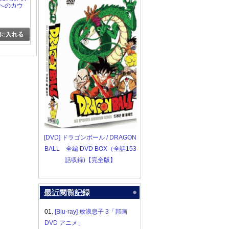
国へのカウ
「邦画
ズ・ファミ
[DVD] ドラゴンボール / DRAGON
BALL 全編 DVD BOX（全話153
話収録)【完全版】
01.
[Blu-ray] 放浪息子 3「邦画
DVD アニメ」