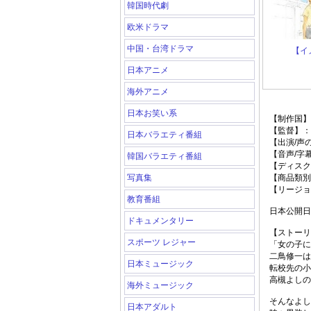
韓国時代劇
欧米ドラマ
中国・台湾ドラマ
【イ
日本アニメ
海外アニメ
日本お笑い系
【制作国】
【監督】：
日本バラエティ番組
【出演/声
【音声/字
韓国バラエティ番組
【ディスク
写真集
【商品類別
【リージョ
教育番組
日本公開日:2
ドキュメンタリー
【ストーリ
スポーツ レジャー
「女の子に
二鳥修一は
日本ミュージック
転校先の小
高槻よしの
海外ミュージック
そんなよし
日本アダルト