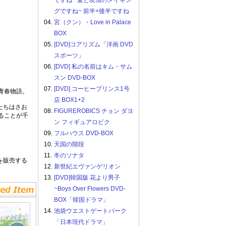
ですね ~愛と友情のメイキン
グですね~ 前半+後半ですね
04.
宮（クン）・Love in Palace
BOX
05.
[DVD]コアリズム「洋画 DVD
スポーツ」
06.
[DVD] 私の名前はキム・サム
スン DVD-BOX
07.
[DVD] コーヒープリンス1号
青春物語。
店 BOX1+2
たちはさお
08.
FIGUREROBICS チョン ダヨ
ることが千
ン フィギュアロビク
09.
フルハウス DVD-BOX
10.
天国の階段
11.
冬のソナタ
を販売する
12.
新世紀エヴァンゲリオン
13.
[DVD]韓国版 花より男子
~Boys Over Flowers DVD-
BOX「韓国ドラマ」
14.
池袋ウエストゲートパーク
「日本現代ドラマ」