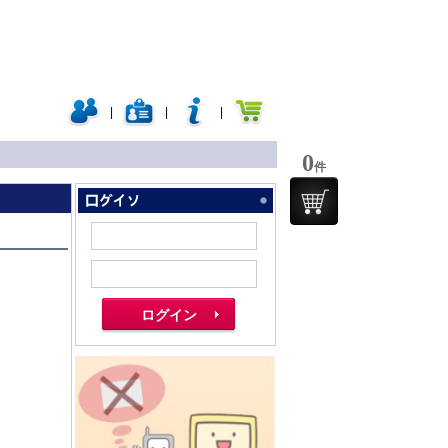
|
|
|
0
件