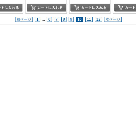
.1-vol.3
前ページ
1
…
6
7
8
9
10
11
12
次ページ