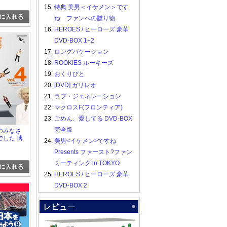
15.
特典 美男＜イケメン＞です
ね ファンへの贈り物
16.
HEROES / ヒーローズ 豪華
DVD-BOX 1+2
17.
ロングバケーション
18.
ROOKIES ルーキーズ
19.
おくりびと
20.
[DVD] ガリレオ
21.
ラブ・ジェネレーション
22.
マクロスF(フロンティア)
23.
ごめん、愛してる DVD-BOX
完全版
のみなさ
でした 博
24.
美男<イケメン>ですね
細かすぎて
Presents ファースト?ファン
モノマネ
-vol.6
ミーティング in TOKYO
25.
HEROES / ヒーローズ 豪華
DVD-BOX 2