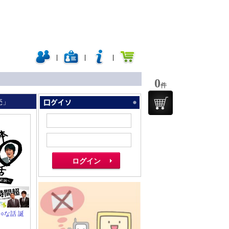
|
|
|
0
件
売」
○な話 誕