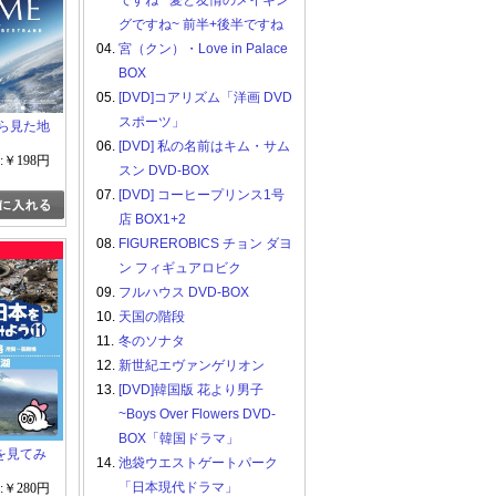
ですね ~愛と友情のメイキン
グですね~ 前半+後半ですね
04.
宮（クン）・Love in Palace
BOX
05.
[DVD]コアリズム「洋画 DVD
スポーツ」
から見た地
06.
[DVD] 私の名前はキム・サム
:￥198円
スン DVD-BOX
07.
[DVD] コーヒープリンス1号
店 BOX1+2
08.
FIGUREROBICS チョン ダヨ
ン フィギュアロビク
09.
フルハウス DVD-BOX
10.
天国の階段
11.
冬のソナタ
12.
新世紀エヴァンゲリオン
13.
[DVD]韓国版 花より男子
~Boys Over Flowers DVD-
BOX「韓国ドラマ」
を見てみ
14.
池袋ウエストゲートパーク
「日本現代ドラマ」
:￥280円