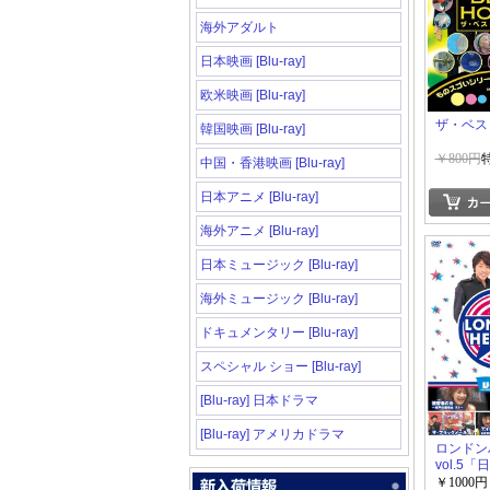
海外アダルト
日本映画 [Blu-ray]
欧米映画 [Blu-ray]
ザ・ベス
韓国映画 [Blu-ray]
￥800円
中国・香港映画 [Blu-ray]
日本アニメ [Blu-ray]
海外アニメ [Blu-ray]
日本ミュージック [Blu-ray]
海外ミュージック [Blu-ray]
ドキュメンタリー [Blu-ray]
スペシャル ショー [Blu-ray]
[Blu-ray] 日本ドラマ
[Blu-ray] アメリカドラマ
ロンドンハー
vol.5
ィー番組
￥1000円