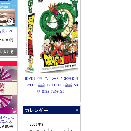
を見てみ
:￥280円
[DVD] ドラゴンボール / DRAGON
BALL 全編 DVD BOX（全話153
話収録)【完全版】
鍋TV~なん
が学べる
2026年8月
邦画
:￥190円