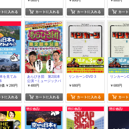
タン 衝動のモ
COLLECTION 2001-
￥680円
￥800円
￥800円
傑作選
2010
本を見てみ
あらびき団 第2回本
リンカーンDVD 3
リンカーンD
6
公演 ~ミュージックパ
ワー~
特価:￥280円
￥480円
￥680円
￥680円