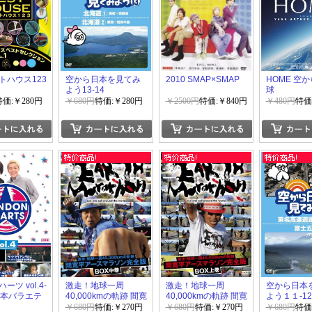
トハウス123
空から日本を見てみ
2010 SMAP×SMAP
HOME 空
よう13-14
球
特価:￥280円
￥680円
特価:￥280円
￥2500円
特価:￥840円
￥480円
特価
ツ vol.4-
激走！地球一周
激走！地球一周
空から日本
「日本バラエテ
40,000kmの軌跡 間寛
40,000kmの軌跡 間寛
よう１１-12
」
平アースマラソン完
平アースマラソン完
￥680円
特価:￥270円
￥680円
特価:￥270円
￥680円
特価