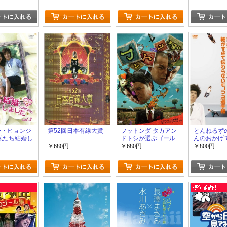
全版 中巻
全版 上巻
ー・ヒョンジ
第52回日本有線大賞
フットンダ タカアン
とんねるず
 私たち結婚し
ドトシが選ぶゴール
んのおかげ
コレクション-
ドモジりベスト10+フ
士と助手 
￥680円
￥680円
￥800円
~カットシーン
ットンダ タカアンド
伝わらない
トシが選ぶゴールド
選手権 vol.4
モジりベスト10 第2
弾