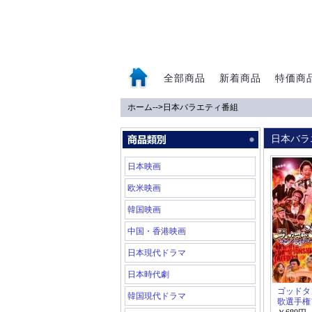
全部商品
新着商品
特価商
ホーム
-->
日本バラエティ番組
0
日本バラ
日本映画
欧米映画
韓国映画
中国・香港映画
日本現代ドラマ
日本時代劇
ゴッドタ
韓国現代ドラマ
歌選手権