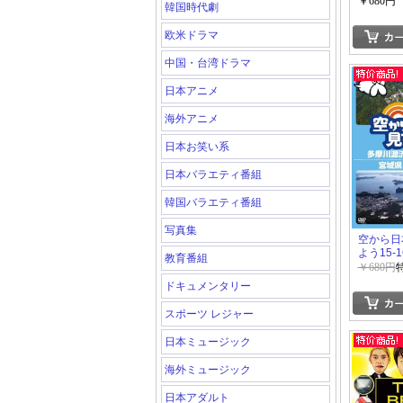
+ゴッド
￥680円
韓国時代劇
ンスター
欧米ドラマ
中国・台湾ドラマ
日本アニメ
海外アニメ
日本お笑い系
日本バラエティ番組
韓国バラエティ番組
写真集
空から日
よう15-1
教育番組
￥680円
ドキュメンタリー
スポーツ レジャー
日本ミュージック
海外ミュージック
日本アダルト