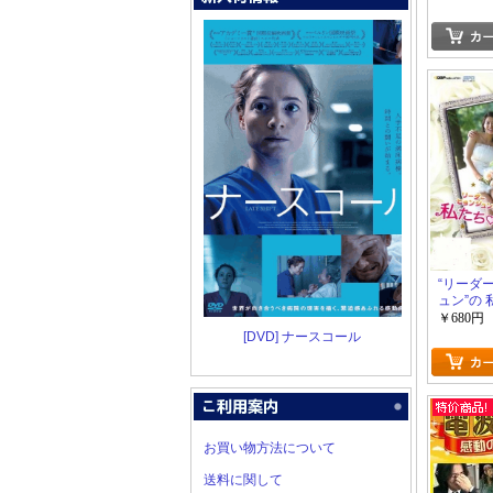
“リーダ
ュン”の
ました-
￥680円
Vol.3 
[DVD] ナースコール
集~
お買い物方法について
送料に関して