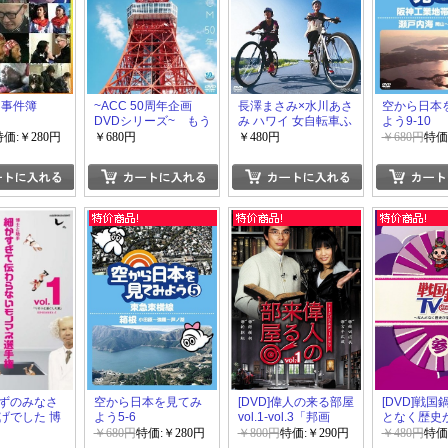
 事件簿
~ACC 50周年企画
長澤まさみ×水川あさ
空から日本
DVDシリーズ~ もう
み ハワイ 女自転車ふ
よう9-10
一度観たい 日本のCM
たり旅
特価:￥280円
￥680円
￥480円
￥680円
特価
50年+CMにチャンネ
ルをあわせた日 杉
山登志TVCM作品集
ずのみなさ
空から日本を見てみ
[DVD]偉人の来る部屋
[DVD]戦国
げでした 博
よう5-6
vol.1-vol.3「邦画
となく歴史
 細かすぎて
DVD お笑い・バラエ
映像~ 参「
￥680円
特価:￥280円
￥800円
特価:￥290円
￥480円
特価
いモノマネ
ティ」
DVD」