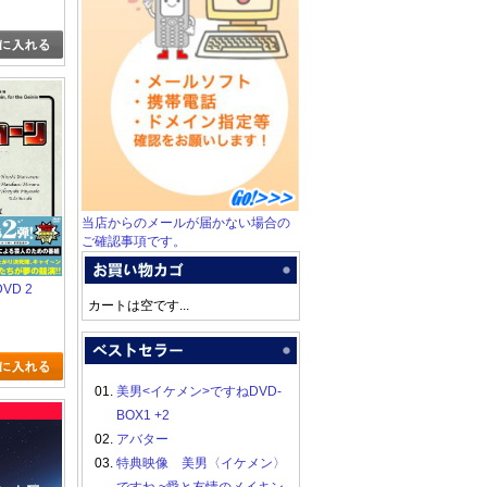
当店からのメールが届かない場合の
ご確認事項です。
VD 2
カートは空です...
01.
美男<イケメン>ですねDVD-
BOX1 +2
02.
アバター
03.
特典映像 美男〈イケメン〉