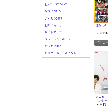
お支払いについて
配送について
よくある質問
お問い合わせ
電波少年
サイトマップ
￥380円
プライバシーポリシー
特定商取引表
割引クーポン・ポイント
とんねる
んのおか
士と助手
￥800円
伝わらな