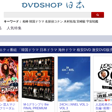
キーワード：
相棒
韓国ドラマ
名探偵コナン
木村拓哉
宮崎駿
宇宙戦艦
品
人気特集
エティ番組 「韓国ドラマ 日本ドラマ 海外ドラマ 格安DVD 激安DVD販
ン 芸人マジ
M-1グランプリ the
24CH△NNEL VOL.1-
人志松本の○
フリーダム
FINAL PREMIUM
VOL.3
生編~前期~