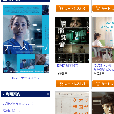
[DVD] 層間騒音
[DVD] あの
ちが好きだっ
へ
￥628円
￥628円
[DVD] ナースコール
お買い物方法について
送料に関して