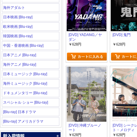
海外アダルト
日本映画 [Blu-ray]
欧米映画 [Blu-ray]
[DVD] YADANG／ヤ
[DVD] 鬼門
韓国映画 [Blu-ray]
ダン
￥628円
￥628円
中国・香港映画 [Blu-ray]
日本アニメ [Blu-ray]
海外アニメ [Blu-ray]
日本ミュージック [Blu-ray]
海外ミュージック [Blu-ray]
ドキュメンタリー [Blu-ray]
スペシャル ショー [Blu-ray]
[Blu-ray] 日本ドラマ
[Blu-ray] アメリカドラマ
[DVD] 沖縄ブルーノ
[DVD] シーク
ート
ト・メロディ
￥628円
￥628円