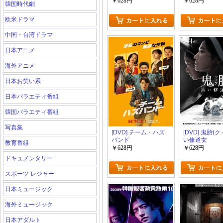
￥628円
￥628円
韓国時代劇
欧米ドラマ
中国・台湾ドラマ
日本アニメ
海外アニメ
日本お笑い系
日本バラエティ番組
韓国バラエティ番組
写真集
[DVD] チーム・ハズ
[DVD] 鬼胎(ク
バンド
い修道女
教育番組
￥628円
￥628円
ドキュメンタリー
スポーツ レジャー
日本ミュージック
海外ミュージック
日本アダルト