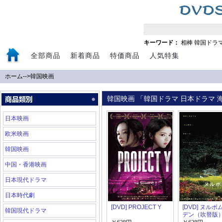
キーワード：
相棒
韓国ドラ
全部商品
新着商品
特価商品
人気特集
ホーム
-->
韓国映画
韓国映画 「韓国ドラマ 日本ドラマ 海
日本映画
欧米映画
韓国映画
中国・香港映画
日本現代ドラマ
日本時代劇
[DVD] PROJECT Y
[DVD] ヌル
韓国現代ドラマ
デン（吹替版