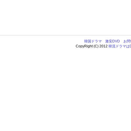
韓国ドラマ
激安DVD
お問
CopyRight (C) 2012
韓流ドラマはDV