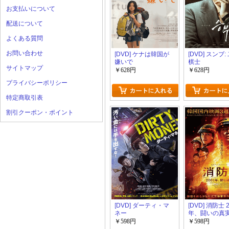
お支払いについて
配送について
よくある質問
お問い合わせ
[DVD] ケナは韓国が
[DVD] スンブ
嫌いで
棋士
サイトマップ
￥628円
￥628円
プライバシーポリシー
特定商取引表
割引クーポン・ポイント
[DVD] ダーティ・マ
[DVD] 消防士 
ネー
年、闘いの真
￥598円
￥598円