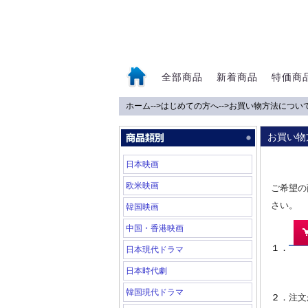
全部商品
新着商品
特価商
ホーム
-->
はじめての方へ
-->
お買い物方法につい
0
お買い物
日本映画
欧米映画
ご希望の
さい。
韓国映画
中国・香港映画
１．
日本現代ドラマ
日本時代劇
韓国現代ドラマ
２．
注文