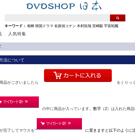
キーワード：
相棒
韓国ドラマ
名探偵コナン
木村拓哉
宮崎駿
宇宙戦艦
品
人気特集
て
方法について
商品がございましたら
をくりっ
の中に商品が入っています。
数字（2
）は入れた商品
が完了してマウスを
に置きますと以下のように