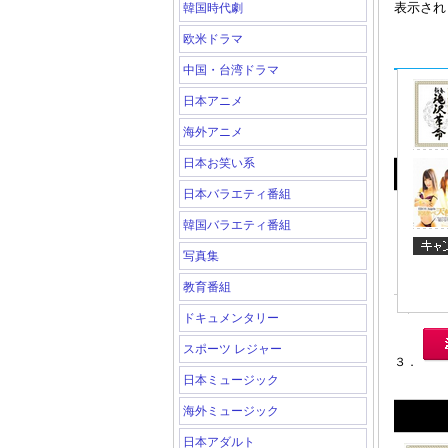
表示され
韓国時代劇
欧米ドラマ
中国・台湾ドラマ
日本アニメ
海外アニメ
日本お笑い系
日本バラエティ番組
韓国バラエティ番組
写真集
教育番組
ドキュメンタリー
スポーツ レジャー
３．
日本ミュージック
海外ミュージック
日本アダルト