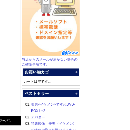
当店からのメールが届かない場合の
ご確認事項です。
カートは空です...
01.
美男<イケメン>ですねDVD-
BOX1 +2
02.
アバター
03.
特典映像 美男〈イケメン〉