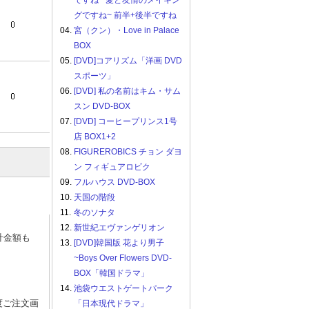
ですね ~愛と友情のメイキン
グですね~ 前半+後半ですね
04.
宮（クン）・Love in Palace
BOX
05.
[DVD]コアリズム「洋画 DVD
スポーツ」
06.
[DVD] 私の名前はキム・サム
スン DVD-BOX
07.
[DVD] コーヒープリンス1号
店 BOX1+2
08.
FIGUREROBICS チョン ダヨ
ン フィギュアロビク
09.
フルハウス DVD-BOX
10.
天国の階段
11.
冬のソナタ
12.
新世紀エヴァンゲリオン
計金額も
13.
[DVD]韓国版 花より男子
~Boys Over Flowers DVD-
BOX「韓国ドラマ」
14.
池袋ウエストゲートパーク
度ご注文画
「日本現代ドラマ」