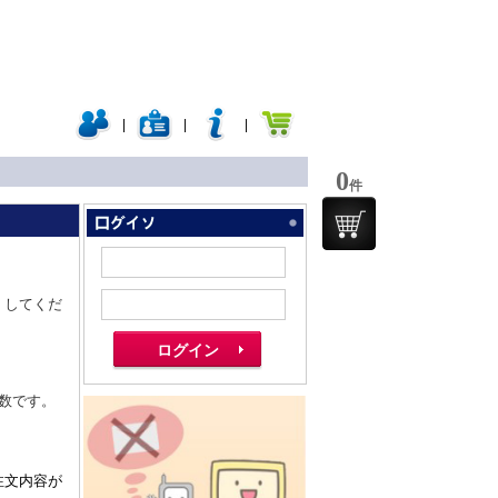
|
|
|
0
件
くしてくだ
数です。
注文内容が