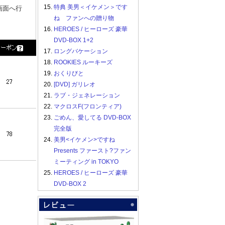
15.
特典 美男＜イケメン＞です
画面へ行
ね ファンへの贈り物
16.
HEROES / ヒーローズ 豪華
DVD-BOX 1+2
17.
ロングバケーション
18.
ROOKIES ルーキーズ
19.
おくりびと
20.
[DVD] ガリレオ
21.
ラブ・ジェネレーション
22.
マクロスF(フロンティア)
23.
ごめん、愛してる DVD-BOX
完全版
24.
美男<イケメン>ですね
Presents ファースト?ファン
ミーティング in TOKYO
25.
HEROES / ヒーローズ 豪華
DVD-BOX 2