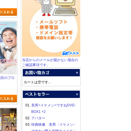
当店からのメールが届かない場合の
ご確認事項です。
2回目のプロ
カートは空です...
01.
美男<イケメン>ですねDVD-
BOX1 +2
02.
アバター
03.
特典映像 美男〈イケメン〉