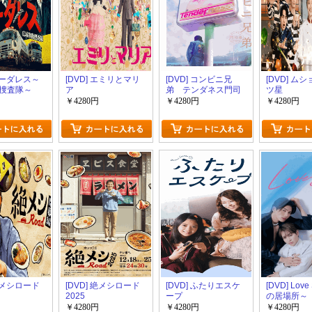
 ボーダレス～
[DVD] エミリとマリ
[DVD] コンビニ兄
[DVD] ム
捜査隊～
ア
弟 テンダネス門司
ツ星
港こがね村店
￥4280円
￥4280円
￥4280円
 絶メシロード
[DVD] 絶メシロード
[DVD] ふたりエスケ
[DVD] Lov
2025
ープ
の居場所～
￥4280円
￥4280円
￥4280円