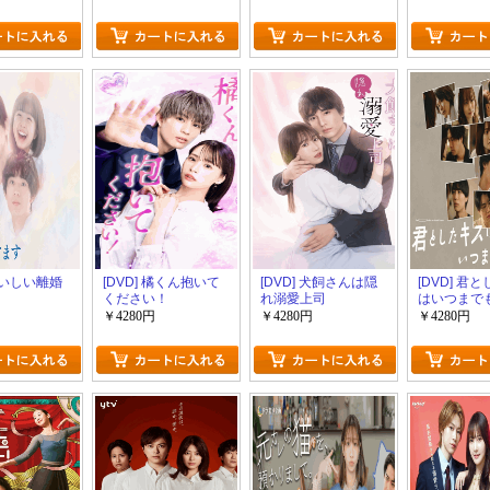
 おいしい離婚
[DVD] 橘くん抱いて
[DVD] 犬飼さんは隠
[DVD] 君
ください！
れ溺愛上司
はいつまで
￥4280円
￥4280円
￥4280円