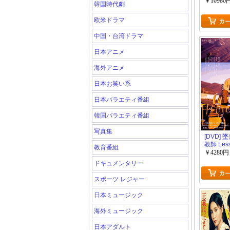
￥10980
韓国時代劇
欧米ドラマ
中国・台湾ドラマ
日本アニメ
海外アニメ
日本お笑い系
日本バラエティ番組
韓国バラエティ番組
写真集
[DVD] 
教師 Les
教育番組
￥4280円
ドキュメンタリー
スポーツ レジャー
日本ミュージック
海外ミュージック
日本アダルト