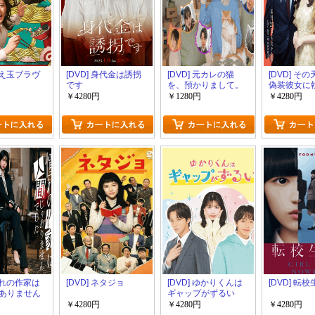
 替え玉ブラヴ
[DVD] 身代金は誘拐
[DVD] 元カレの猫
[DVD] そ
です
を、預かりまして。
偽装彼女に
￥4280円
￥1280円
￥4280円
 憧れの作家は
[DVD] ネタジョ
[DVD] ゆかりくんは
[DVD] 転
ありません
ギャップがずるい
￥4280円
￥4280円
￥4280円