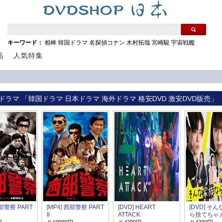
キーワード：
相棒
韓国ドラマ
名探偵コナン
木村拓哉
宮崎駿
宇宙戦艦
品
人気特集
ドラマ 「韓国ドラマ 日本ドラマ 海外ドラマ 格安DVD 激安DVD販売」
西部警察 PART
[MP4] 西部警察 PART
[DVD] HEART
[DVD] そ
II
ATTACK
ら捨てちゃ