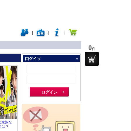
|
|
|
0
件
んな家族な
えば？