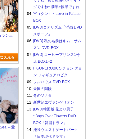
ですね ~愛と友情のメイキン
グですね~ 前半+後半ですね
04.
宮（クン）・Love in Palace
BOX
05.
[DVD]コアリズム「洋画 DVD
スポーツ」
ショラン三
06.
[DVD] 私の名前はキム・サム
スン DVD-BOX
07.
[DVD] コーヒープリンス1号
店 BOX1+2
08.
FIGUREROBICS チョン ダヨ
ン フィギュアロビク
09.
フルハウス DVD-BOX
10.
天国の階段
11.
冬のソナタ
12.
新世紀エヴァンゲリオン
13.
[DVD]韓国版 花より男子
~Boys Over Flowers DVD-
BOX「韓国ドラマ」
e Sea ～愛
14.
池袋ウエストゲートパーク
「日本現代ドラマ」