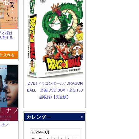
の天才様は
執着する
[DVD] ドラゴンボール / DRAGON
BALL 全編 DVD BOX（全話153
話収録)【完全版】
校生ナノ
2026年8月