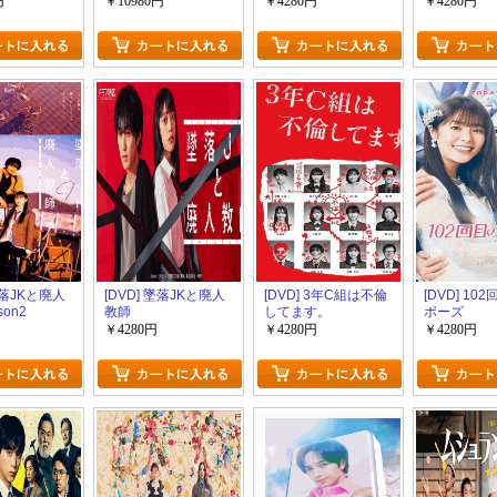
円
￥10980円
￥4280円
￥4280円
墜落JKと廃人
[DVD] 墜落JKと廃人
[DVD] 3年C組は不倫
[DVD] 10
son2
教師
してます。
ポーズ
￥4280円
￥4280円
￥4280円