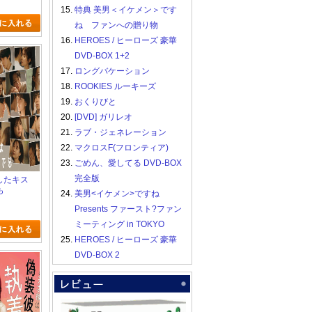
15.
特典 美男＜イケメン＞です
ね ファンへの贈り物
16.
HEROES / ヒーローズ 豪華
DVD-BOX 1+2
17.
ロングバケーション
18.
ROOKIES ルーキーズ
19.
おくりびと
20.
[DVD] ガリレオ
21.
ラブ・ジェネレーション
22.
マクロスF(フロンティア)
23.
ごめん、愛してる DVD-BOX
完全版
としたキス
も
24.
美男<イケメン>ですね
Presents ファースト?ファン
ミーティング in TOKYO
25.
HEROES / ヒーローズ 豪華
DVD-BOX 2