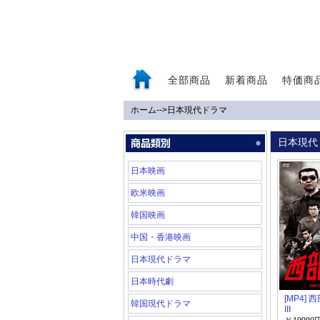
全部商品
新着商品
特価商
ホーム
-->
日本現代ドラマ
0
日本現代
日本映画
欧米映画
韓国映画
中国・香港映画
日本現代ドラマ
日本時代劇
[MP4] 
韓国現代ドラマ
III