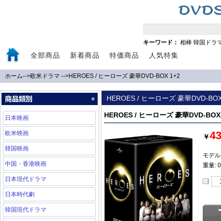
キーワード：
相棒
韓国ドラ
全部商品
新着商品
特価商品
人気特集
ホーム
-->
欧米ドラマ
-->
HEROES / ヒーローズ 豪華DVD-BOX 1+2
HEROES / ヒーローズ 豪華DVD-BOX
HEROES / ヒーローズ 豪華DVD-BOX 
日本映画
4
欧米映画
￥
韓国映画
モデル: 
中国・香港映画
重量: 0
日本現代ドラマ
日本時代劇
韓国現代ドラマ