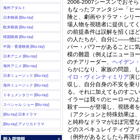
2006-2007シーズンで
海外アダルト
もなったファンタジー「ヒ
険と、劇画やドラマ・シリ
日本映画 [Blu-ray]
場人物を視聴者に提供して
欧米映画 [Blu-ray]
の前提条件は誤解を招くほ
韓国映画 [Blu-ray]
の人たちが、自分に――他
パー・パワーがあることに
中国・香港映画 [Blu-ray]
模の難題（例えばニューヨ
日本アニメ [Blu-ray]
のチアリーダー、
ヘイデン
海外アニメ [Blu-ray]
らかになり、家族の問題、
日本ミュージック [Blu-ray]
イロ・ヴィンティミリア
演
収し、自分自身の不安を乗
海外ミュージック [Blu-ray]
る。それに加えてものすご
ドキュメンタリー [Blu-ray]
イラーは我々のヒーローの
スペシャル ショー [Blu-ray]
殺す――が登場し、視聴者
（アクションと特殊効果は
[Blu-ray] 日本ドラマ
と純粋なドラマがほぼ完璧
[Blu-ray] アメリカドラマ
どのスペキュレイティヴフ
（例外があるとしたら再流