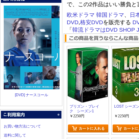
で、この2作品はいい勝負と
欧米ドラマ
韓国ドラマ
、
日
DVD
,
格安DVD
を販売する
D
「
韓流ドラマはDVD SHOP J
[DVD] ナースコール
プリズン・ブレイ
LOST シーズン
ク シーズン1
￥2250円
￥2250円
お買い物方法について
送料に関して