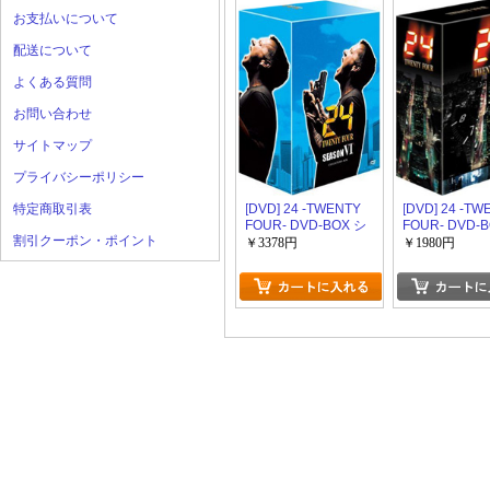
お支払いについて
配送について
よくある質問
お問い合わせ
サイトマップ
プライバシーポリシー
特定商取引表
[DVD] 24 -TWENTY
[DVD] 24 -TW
FOUR- DVD-BOX シ
FOUR- DVD-
割引クーポン・ポイント
ーズン6
ーズン1
￥3378円
￥1980円