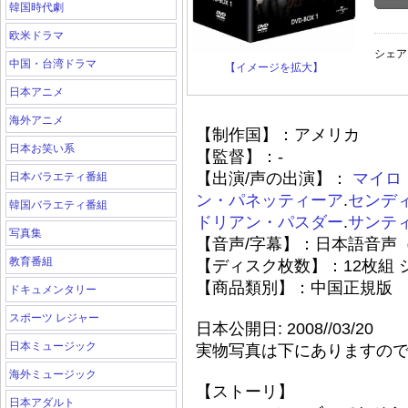
韓国時代劇
欧米ドラマ
シェア
中国・台湾ドラマ
【イメージを拡大】
日本アニメ
海外アニメ
【制作国】：アメリカ
日本お笑い系
【監督】：-
【出演/声の出演】：
マイロ
日本バラエティ番組
ン・パネッティーア
.
センデ
韓国バラエティ番組
ドリアン・パスダー
.
サンテ
写真集
【音声/字幕】：日本語音声
教育番組
【ディスク枚数】：12枚組 シ
【商品類別】：中国正規版
ドキュメンタリー
スポーツ レジャー
日本公開日: 2008//03/20
日本ミュージック
実物写真は下にありますの
海外ミュージック
【ストーリ】
日本アダルト