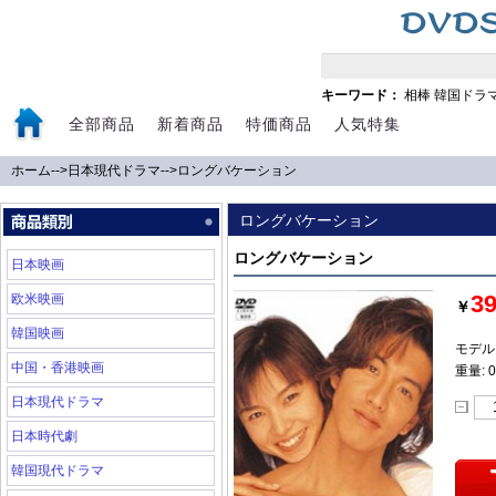
キーワード：
相棒
韓国ドラ
全部商品
新着商品
特価商品
人気特集
ホーム
-->
日本現代ドラマ
-->
ロングバケーション
ロングバケーション
ロングバケーション
日本映画
3
欧米映画
￥
韓国映画
モデル: 
中国・香港映画
重量: 0
日本現代ドラマ
日本時代劇
韓国現代ドラマ