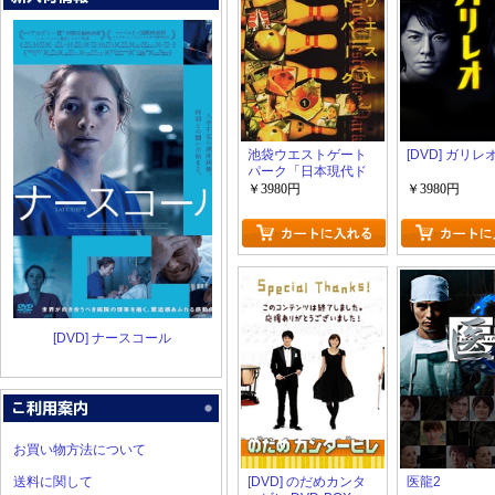
池袋ウエストゲート
[DVD] ガリレ
パーク「日本現代ド
ラマ」
￥3980円
￥3980円
[DVD] ナースコール
お買い物方法について
送料に関して
[DVD] のだめカンタ
医龍2