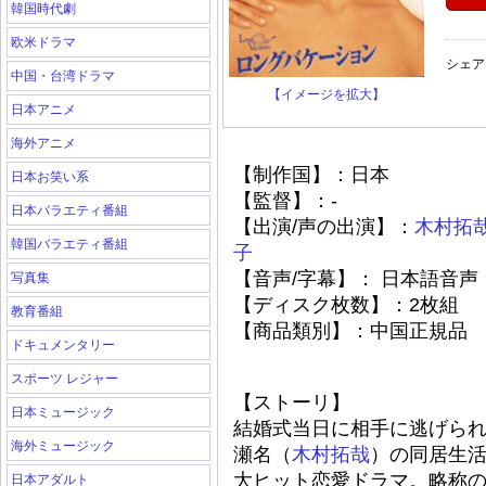
韓国時代劇
欧米ドラマ
シェア
中国・台湾ドラマ
【イメージを拡大】
日本アニメ
海外アニメ
【制作国】：日本
日本お笑い系
【監督】：-
日本バラエティ番組
【出演/声の出演】：
木村拓
韓国バラエティ番組
子
【音声/字幕】： 日本語音声
写真集
【ディスク枚数】：2枚組
教育番組
【商品類別】：中国正規品
ドキュメンタリー
スポーツ レジャー
【ストーリ】
日本ミュージック
結婚式当日に相手に逃げら
海外ミュージック
瀬名（
木村拓哉
）の同居生活
大ヒット恋愛ドラマ。略称
日本アダルト