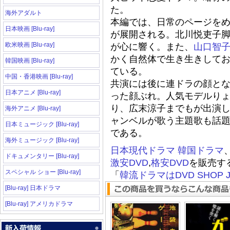
た。
海外アダルト
本編では、日常のページを
日本映画 [Blu-ray]
が展開される。北川悦吏子
欧米映画 [Blu-ray]
が心に響く。また、
山口智
かく自然体で生き生きして
韓国映画 [Blu-ray]
ている。
中国・香港映画 [Blu-ray]
共演には後に連ドラの顔と
日本アニメ [Blu-ray]
った顔ぶれ。人気モデルり
り、広末涼子までもが出演
海外アニメ [Blu-ray]
ャンベルが歌う主題歌も話
日本ミュージック [Blu-ray]
である。
海外ミュージック [Blu-ray]
日本現代ドラマ
韓国ドラマ
ドキュメンタリー [Blu-ray]
激安DVD
,
格安DVD
を販売す
スペシャル ショー [Blu-ray]
「
韓流ドラマはDVD SHOP J
[Blu-ray] 日本ドラマ
[Blu-ray] アメリカドラマ