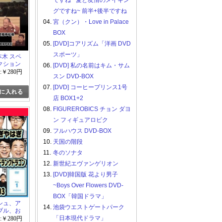
ですね ~愛と友情のメイキン
グですね~ 前半+後半ですね
04.
宮（クン）・Love in Palace
BOX
05.
[DVD]コアリズム「洋画 DVD
スポーツ」
本木 スペ
クション
06.
[DVD] 私の名前はキム・サム
遊亭歌之介
:￥280円
スン DVD-BOX
演会
07.
[DVD] コーヒープリンス1号
店 BOX1+2
08.
FIGUREROBICS チョン ダヨ
ン フィギュアロビク
09.
フルハウス DVD-BOX
10.
天国の階段
11.
冬のソナタ
12.
新世紀エヴァンゲリオン
13.
[DVD]韓国版 花より男子
~Boys Over Flowers DVD-
BOX「韓国ドラマ」
シュ、ア
14.
池袋ウエストゲートパーク
ブル、お
京03、
「日本現代ドラマ」
:￥280円