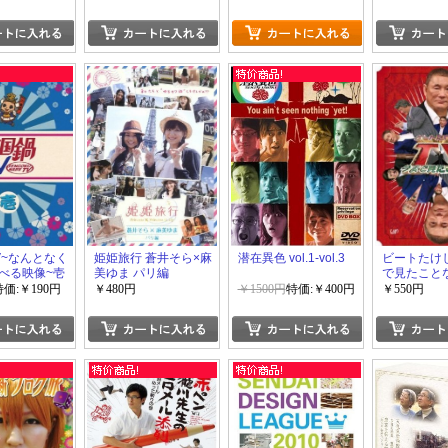
Vol.1 2
ドランクドラ
the others
ラ No.1+2
V~なんとなく
姫姫旅行 蒼井そら×麻
潜在異色 vol.1-vol.3
ビートたけ
べる映像~壱
美ゆま パリ編
で見たことな
特価:￥190円
￥480円
￥1500円
特価:￥400円
￥550円