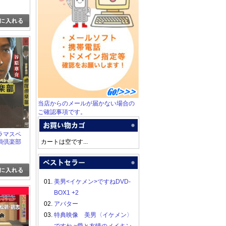
当店からのメールが届かない場合の
ご確認事項です。
ラマスペ
偵倶楽部
カートは空です...
01.
美男<イケメン>ですねDVD-
BOX1 +2
02.
アバター
03.
特典映像 美男〈イケメン〉