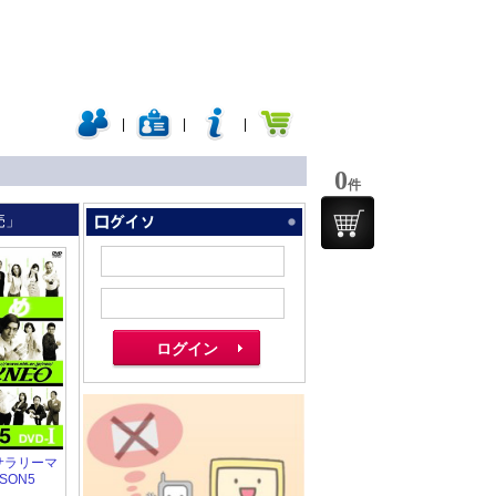
|
|
|
0
件
売」
 サラリーマ
SON5