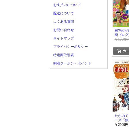
お支払いについて
配送について
よくある質問
お問い合わせ
桜?稲垣
断ブログ
サイトマップ
￥1000円
プライバシーポリシー
特定商取引表
割引クーポン・ポイント
たかのて
ーズ『銀
ゆく!』
￥2500円