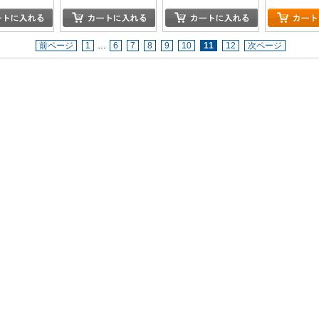
アイドルだらけの水
泳大会~
前ページ
1
…
6
7
8
9
10
11
12
次ページ