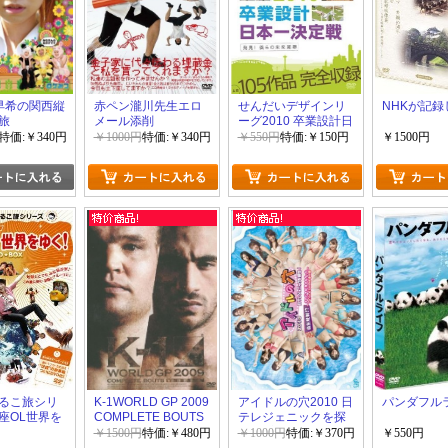
早希の関西縦
赤ペン瀧川先生エロ
せんだいデザインリ
NHKが記録
旅
メール添削
ーグ2010 卒業設計日
本一決定戦 発見!僕ら
特価:￥340円
￥1000円
特価:￥340円
￥550円
特価:￥150円
￥1500円
の未来建築
るこ旅シリ
K-1WORLD GP 2009
アイドルの穴2010 日
パンダフル
座OL世界を
COMPLETE BOUTS
テレジェニックを探
~激闘完全版~
せ! 自主規制!?~テレ
￥1500円
特価:￥480円
￥1000円
特価:￥370円
￥550円
ビでは流せなかった