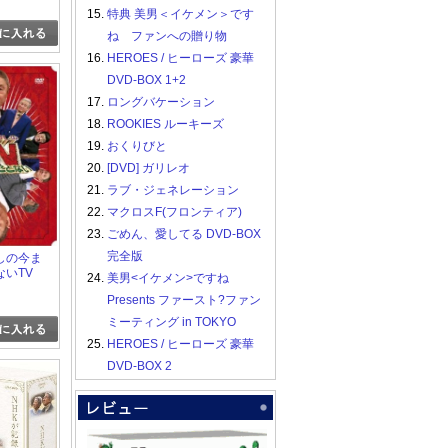
ゴン &
15.
特典 美男＜イケメン＞です
 in バカヂカ
ね ファンへの贈り物
16.
HEROES / ヒーローズ 豪華
DVD-BOX 1+2
17.
ロングバケーション
18.
ROOKIES ルーキーズ
19.
おくりびと
20.
[DVD] ガリレオ
21.
ラブ・ジェネレーション
22.
マクロスF(フロンティア)
23.
ごめん、愛してる DVD-BOX
完全版
しの今ま
いTV
24.
美男<イケメン>ですね
Presents ファースト?ファン
ミーティング in TOKYO
25.
HEROES / ヒーローズ 豪華
DVD-BOX 2