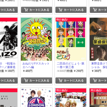
お笑い・バラエ
DVD-1
特価:￥280円
￥480円
特価:￥190円
￥480円
￥680円
Ｏ ~戦場カ
おねだり!!マスカット
二匹目のどじょう -第
東野圭吾ド
?一ノ瀬泰造
エヘヘ編
一巻ー第三巻
シャル 探
特価:￥180円
￥480円
￥800円
特価:￥290円
￥380円