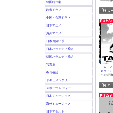
DVD 
￥680円
韓国時代劇
ティ」
欧米ドラマ
中国・台湾ドラマ
日本アニメ
海外アニメ
日本お笑い系
日本バラエティ番組
韓国バラエティ番組
写真集
ＴＡＩＺ
メラマン
教育番組
の真実~
￥480円
ドキュメンタリー
スポーツ レジャー
日本ミュージック
海外ミュージック
日本アダルト