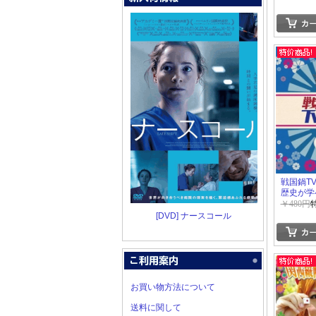
戦国鍋T
歴史が学
￥480円
[DVD] ナースコール
お買い物方法について
送料に関して