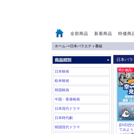
全部商品
新着商品
特価商
ホーム
-->
日本バラエティ番組
0
日本バラ
日本映画
欧米映画
韓国映画
中国・香港映画
日本現代ドラマ
日本時代劇
[DVD]
韓国現代ドラマ
てみよう