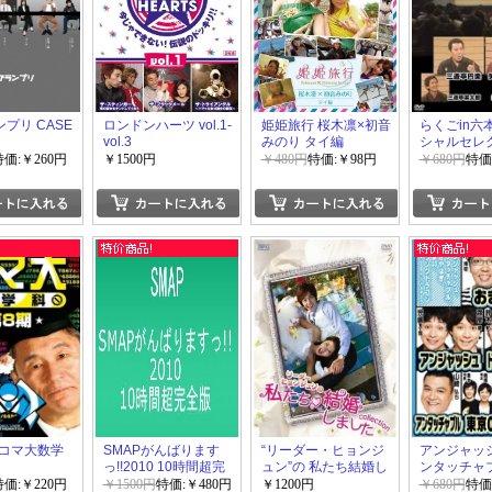
ンプリ CASE
ロンドンハーツ vol.1-
姫姫旅行 桜木凛×初音
らくごin六
vol.3
みのり タイ編
シャルセレ
親子会+三
特価:￥260円
￥1500円
￥480円
特価:￥98円
￥680円
特価
(きん歌) 独
コマ大数学
SMAPがんばります
“リーダー・ヒョンジ
アンジャッ
っ!!2010 10時間超完
ュン”の 私たち結婚し
ンタッチャ
全版
ました-コレクション-
ぎやはぎ、東
特価:￥220円
￥1500円
特価:￥480円
￥1200円
￥680円
特価