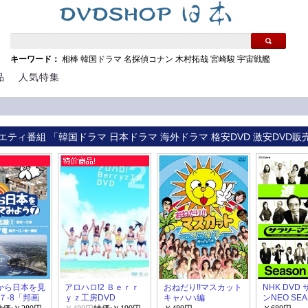
キーワード：
相棒
韓国ドラマ
名探偵コナン
木村拓哉
宮崎駿
宇宙戦艦
品
人気特集
エティ番組 「韓国ドラマ 日本ドラマ 海外ドラマ 格安DVD 激安DVD販
空から日本を見
アロハロ!2 Ｂｅｒｒ
おねだり!!マスカット
NHK DVD
７-8「邦画
ｙｚ工房DVD
キャハハ編
ンNEO SEA