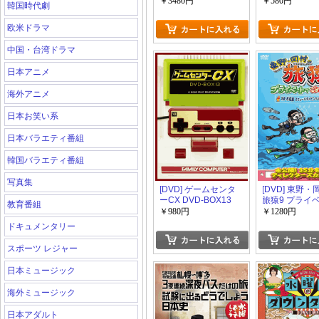
でごめんなさ
￥3480円
￥580円
韓国時代劇
ミープロデュー
極のハンバー
欧米ドラマ
ろうの旅 プレ
完全版
中国・台湾ドラマ
日本アニメ
海外アニメ
日本お笑い系
日本バラエティ番組
韓国バラエティ番組
写真集
[DVD] ゲームセンタ
[DVD] 東野
ーCX DVD-BOX13
旅猿9 プライ
教育番組
ごめんなさい…
￥980円
￥1280円
縄・石垣島 ス
ドキュメンタリー
バダイビングの
ンルン編+ワ
スポーツ レジャー
プレミアム完
日本ミュージック
海外ミュージック
日本アダルト