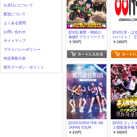
お支払いについて
配送について
よくある質問
お問い合わせ
[DVD] 東野・岡村の
[DVD] 淳・
旅猿8 プライベートで
○○バイト！ 
サイトマップ
ごめんなさい・・・
版】(初回生産
￥580円
￥2480円
グアム・スキューバ
プライバシーポリシー
ライセンス取得の旅
ワクワク編 プレミア
特定商取引表
ム完全版
割引クーポン・ポイント
[DVD] KARA THE 4th
[DVD] ゴッド
JAPAN TOUR
ス我慢選手権 T
2015“KARASIA”
MOVIE【完全
￥450円
￥3980円
回生産限定版)