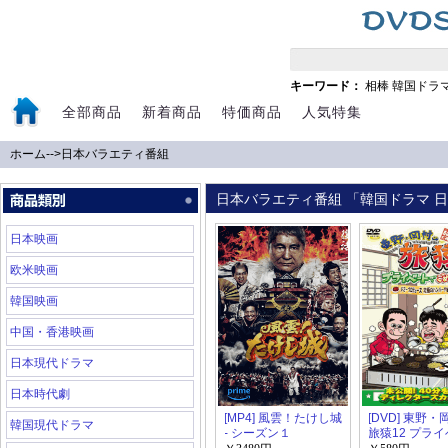
キーワード：
相棒
韓国ドラ
全部商品
新着商品
特価商品
人気特集
ホーム
-->
日本バラエティ番組
日本バラエティ番組 「韓国ドラマ 日
日本映画
欧米映画
韓国映画
中国・香港映画
日本現代ドラマ
日本時代劇
[MP4] 風雲！たけし城
[DVD] 東野
韓国現代ドラマ
- シーズン１
旅猿12 プラ