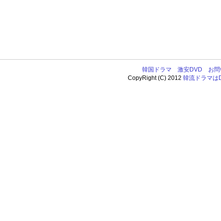
韓国ドラマ
激安DVD
お問
CopyRight (C) 2012
韓流ドラマはDV