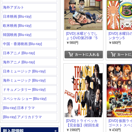
海外アダルト
日本映画 [Blu-ray]
欧米映画 [Blu-ray]
[DVD] 水曜どうでし
[DVD] 水曜
韓国映画 [Blu-ray]
ょうDVD第25弾「5
ンタウン5
周年記念特別企画
￥980円
￥680円
中国・香港映画 [Blu-ray]
札幌～博多 3夜連続
深夜バスだけの旅／
日本アニメ [Blu-ray]
試験に出るどうでし
ょう 日本史」
海外アニメ [Blu-ray]
日本ミュージック [Blu-ray]
海外ミュージック [Blu-ray]
ドキュメンタリー [Blu-ray]
スペシャル ショー [Blu-ray]
[Blu-ray] 日本ドラマ
[Blu-ray] アメリカドラマ
[DVD] トライベッカ
[DVD] 仮面
【完全版】(初回生産
ゴースト スペ
限定版)
イベント
￥1980円
￥450円