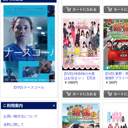
[DVD] AKB48の今夜
[DVD] 東野
はお泊まりッ 【完全
旅猿8 プライ
版】(初回生産限定版)
ごめんなさい
￥1980円
￥580円
高尾山・下み
[DVD] ナースコール
プレミアム完
お買い物方法について
送料に関して