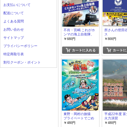
お支払いについて
配送について
よくある質問
お問い合わせ
不肖・宮嶋 これがホ
所さんの世田
ンマの海上自衛隊、
ス
サイトマップ
スーパーウェポンや!!
￥680円
￥800円
プライバシーポリシー
特定商取引表
割引クーポン・ポイント
東野・岡村の旅猿
平成22年度 
プライベートでごめ
火力演習
んなさい…パラオで
￥480円
￥480円
イルカと泳ごう！の