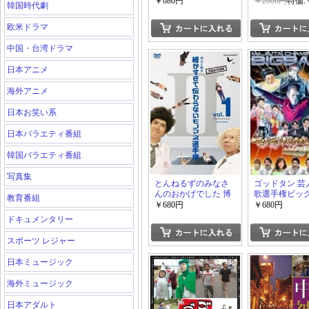
￥680円
￥2000円
特価:
韓国時代劇
欧米ドラマ
中国・台湾ドラマ
日本アニメ
海外アニメ
日本お笑い系
日本バラエティ番組
韓国バラエティ番組
写真集
とんねるずのみなさ
ゴッドタン 芸
んのおかげでした 博
歌選手権ビッ
教育番組
士と助手 細かすぎて
+ゴッドタン 
￥680円
￥680円
伝わらないモノマネ
vs照れカワ 
ドキュメンタリー
選手権 Season2
ラエティーパ
Vol.1+Vol.2
スポーツ レジャー
日本ミュージック
海外ミュージック
日本アダルト