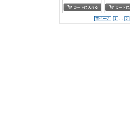
旅 ＆ 南房総 岡村復帰
の旅
前ページ
1
…
6