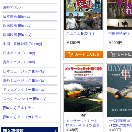
海外アダルト
日本映画 [Blu-ray]
欧米映画 [Blu-ray]
ごぶごぶ BOX 1-3
中国神秘紀行
韓国映画 [Blu-ray]
￥1500円
￥1600円
中国・香港映画 [Blu-ray]
日本アニメ [Blu-ray]
海外アニメ [Blu-ray]
日本ミュージック [Blu-ray]
海外ミュージック [Blu-ray]
ドキュメンタリー [Blu-ray]
スペシャル ショー [Blu-ray]
[Blu-ray] 日本ドラマ
[Blu-ray] アメリカドラマ
メッサーシュミット
一式戦闘機 隼
Bf109E-4 ドイツ空軍
21世紀の空を
不屈のエース
￥480円
￥480円