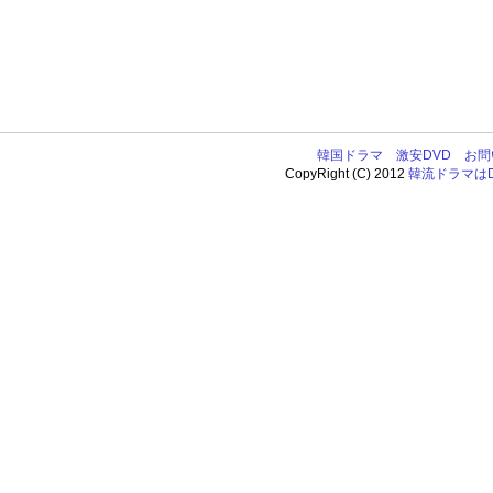
韓国ドラマ
激安DVD
お問
CopyRight (C) 2012
韓流ドラマはDV