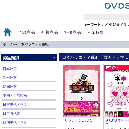
キーワード：
相棒
韓国ドラ
全部商品
新着商品
特価商品
人気特集
ホーム
-->
日本バラエティ番組
日本バラエティ番組 「韓国ドラマ 日
日本映画
欧米映画
韓国映画
中国・香港映画
日本現代ドラマ
日本時代劇
リンカーンDVD 5
AKB48 ネ申テ
韓国現代ドラマ
7