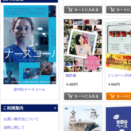
無防備
リンカーンDVD
￥480円
￥680円
[DVD] ナースコール
お買い物方法について
送料に関して