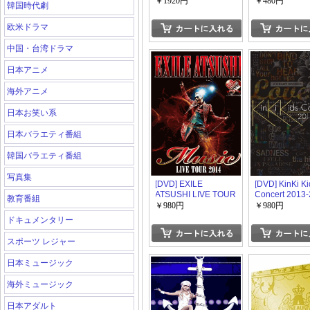
はもっと旅をさせよ~
Matsuda Conc
￥1920円
￥480円
韓国時代劇
海の中道海浜公園
Tour 2014 Dr
Fantasy
欧米ドラマ
中国・台湾ドラマ
日本アニメ
海外アニメ
日本お笑い系
日本バラエティ番組
韓国バラエティ番組
写真集
[DVD] EXILE
[DVD] KinKi K
ATSUSHI LIVE TOUR
Concert 2013
教育番組
2014 "Music"
「L」
￥980円
￥980円
ドキュメンタリー
スポーツ レジャー
日本ミュージック
海外ミュージック
日本アダルト