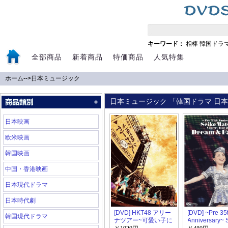
キーワード：
相棒
韓国ドラ
全部商品
新着商品
特価商品
人気特集
ホーム
-->
日本ミュージック
日本ミュージック 「韓国ドラマ 日本ド
日本映画
欧米映画
韓国映画
中国・香港映画
日本現代ドラマ
日本時代劇
[DVD] HKT48 アリー
[DVD] ~Pre 35
韓国現代ドラマ
ナツアー~可愛い子に
Anniversary~ 