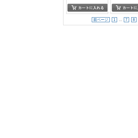
前ページ
1
…
7
8