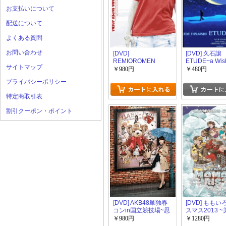
お支払いについて
配送について
よくある質問
お問い合わせ
[DVD]
[DVD] 久石譲
REMIOROMEN
ETUDE~a Wish
サイトマップ
SPECIAL LIVE AT
Moon~
￥980円
￥480円
SAITAMA SUPER
プライバシーポリシー
ARENA
特定商取引表
割引クーポン・ポイント
[DVD] AKB48単独春
[DVD] もも
コンin国立競技場~思
スマス2013 
い出は全部ここに捨
極寒の世界~
￥980円
￥1280円
てて行け！~