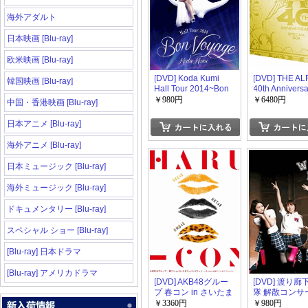
海外アダルト
日本映画 [Blu-ray]
欧米映画 [Blu-ray]
[DVD] Koda Kumi
[DVD] THE AL
韓国映画 [Blu-ray]
Hall Tour 2014~Bon
40th Anniver
Voyage~
シャルボック
￥980円
￥6480円
中国・香港映画 [Blu-ray]
日本アニメ [Blu-ray]
海外アニメ [Blu-ray]
日本ミュージック [Blu-ray]
海外ミュージック [Blu-ray]
ドキュメンタリー [Blu-ray]
スペシャル ショー [Blu-ray]
[Blu-ray] 日本ドラマ
[Blu-ray] アメリカドラマ
[DVD] AKB48グルー
[DVD] 渡り
プ 春コン in さいたま
隊 解散コンサ
スーパーアリーナ ~思
￥3360円
￥980円