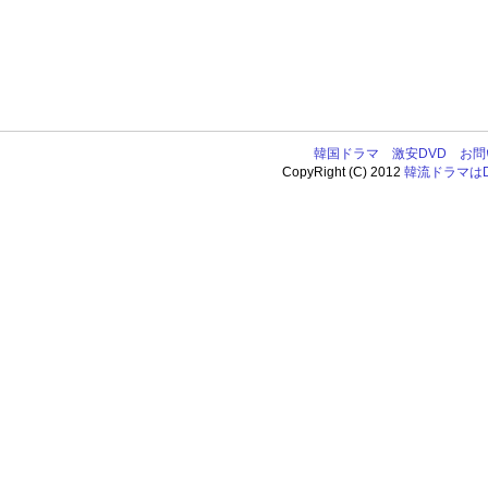
韓国ドラマ
激安DVD
お問
CopyRight (C) 2012
韓流ドラマはDV