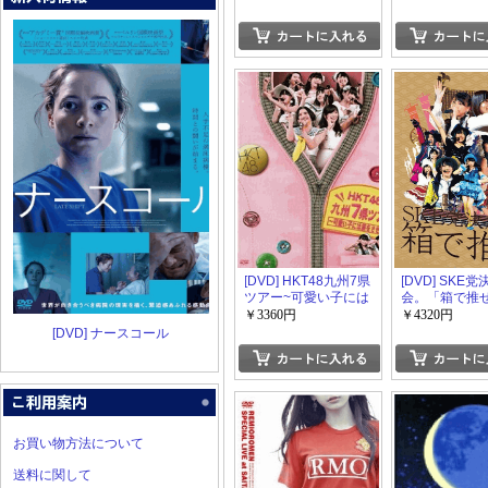
い出は全部ここに捨
てていけ!
[DVD] HKT48九州7県
[DVD] SKE
ツアー~可愛い子には
会。「箱で推せ
旅をさせよ~
￥3360円
￥4320円
[DVD] ナースコール
お買い物方法について
送料に関して