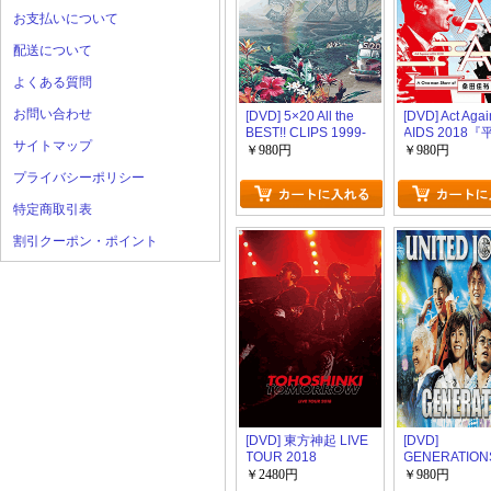
お支払いについて
配送について
よくある質問
お問い合わせ
[DVD] 5×20 All the
[DVD] Act Agai
BEST!! CLIPS 1999-
AIDS 2018
サイトマップ
2019
十年度! 第三
￥980円
￥980円
紅白歌合戦』
プライバシーポリシー
特定商取引表
割引クーポン・ポイント
[DVD] 東方神起 LIVE
[DVD]
TOUR 2018
GENERATIONS
~TOMORROW~
TOUR 2018 U
￥2480円
￥980円
JOURNEY