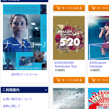
[DVD] ARASHI
[DVD] ayumi
Anniversary Tour
hamasaki
5×20
COUNTDOWN
￥980円
￥980円
2019-2020
[DVD] ナースコール
~Promised La
お買い物方法について
送料に関して