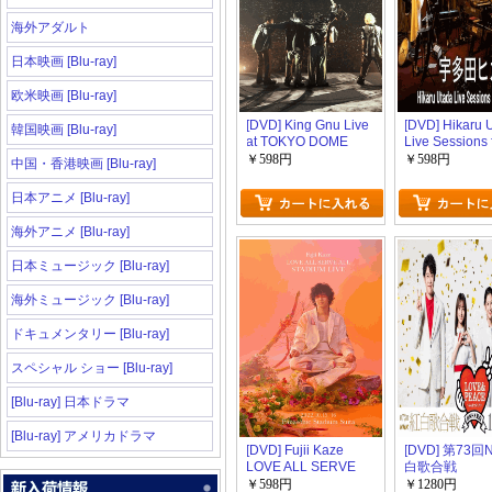
海外アダルト
日本映画 [Blu-ray]
欧米映画 [Blu-ray]
[DVD] King Gnu Live
[DVD] Hikaru 
韓国映画 [Blu-ray]
at TOKYO DOME
Live Sessions
AIR Studios
￥598円
￥598円
中国・香港映画 [Blu-ray]
日本アニメ [Blu-ray]
海外アニメ [Blu-ray]
日本ミュージック [Blu-ray]
海外ミュージック [Blu-ray]
ドキュメンタリー [Blu-ray]
スペシャル ショー [Blu-ray]
[Blu-ray] 日本ドラマ
[Blu-ray] アメリカドラマ
[DVD] Fujii Kaze
[DVD] 第73回
LOVE ALL SERVE
白歌合戦
ALL STADIUM LIVE
￥598円
￥1280円