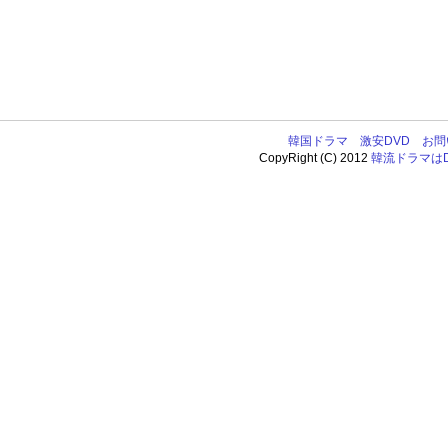
韓国ドラマ
激安DVD
お問
CopyRight (C) 2012
韓流ドラマはDV