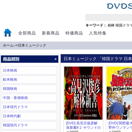
キーワード：
相棒
韓国ドラ
全部商品
新着商品
特価商品
人気特集
ホーム
-->
日本ミュージック
日本ミュージック 「韓国ドラマ 日本ド
日本映画
欧米映画
韓国映画
中国・香港映画
日本現代ドラマ
日本時代劇
[DVD] 高見沢俊彦解
[DVD] 関西
韓国現代ドラマ
体新書#２ サウンドの
野外ワンマン