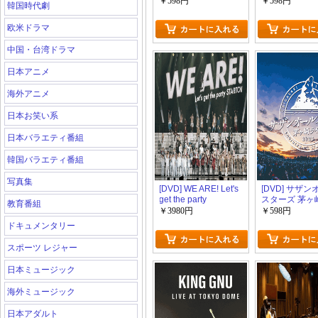
美学 interviewer 武部
風祭り2024 
￥598円
￥598円
韓国時代劇
聡志
んかい！飴ち
あげるで～知
欧米ドラマ
ど
中国・台湾ドラマ
日本アニメ
海外アニメ
日本お笑い系
日本バラエティ番組
韓国バラエティ番組
写真集
[DVD] WE ARE! Let's
[DVD] サザ
get the party
スターズ 茅ヶ
教育番組
STARTO!!
ブ2023
￥3980円
￥598円
ドキュメンタリー
スポーツ レジャー
日本ミュージック
海外ミュージック
日本アダルト