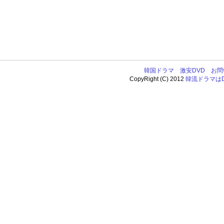
韓国ドラマ
激安DVD
お問
CopyRight (C) 2012
韓流ドラマはDV