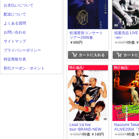
お支払いについて
配送について
よくある質問
お問い合わせ
松浦亜弥コンサート
稲葉浩志 LIVE 
ツアー2006春
~en~
サイトマップ
~OTONA no
￥600円
￥600円
特価:￥
NAMIDA~
プライバシーポリシー
特定商取引表
割引クーポン・ポイント
Lead 1st live
Naozumi Taka
tour~BRAND NEW
A’LIVE2004
ERA~
WIND」
￥600円
特価:￥140円
￥600円
特価:￥