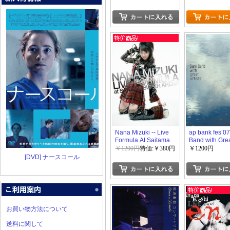
Nana Mizuki -- Live
ap bank fes’0
Formula.At Saitama
Band with Gre
Super Arena
Artists)
￥1200円
特価:￥380円
￥1200円
[DVD] ナースコール
お買い物方法について
送料に関して