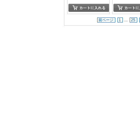
前ページ
1
…
25