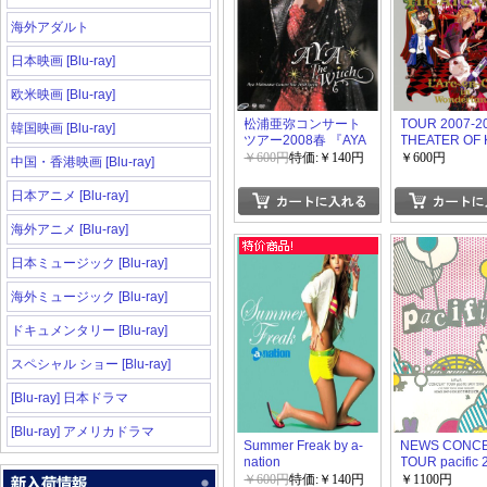
海外アダルト
日本映画 [Blu-ray]
欧米映画 [Blu-ray]
松浦亜弥コンサート
TOUR 2007-2
韓国映画 [Blu-ray]
ツアー2008春 『AYA
THEATER OF 
The Witch』
￥600円
特価:￥140円
￥600円
中国・香港映画 [Blu-ray]
日本アニメ [Blu-ray]
海外アニメ [Blu-ray]
日本ミュージック [Blu-ray]
海外ミュージック [Blu-ray]
ドキュメンタリー [Blu-ray]
スペシャル ショー [Blu-ray]
[Blu-ray] 日本ドラマ
[Blu-ray] アメリカドラマ
Summer Freak by a-
NEWS CONC
nation
TOUR pacific 
2008
￥600円
特価:￥140円
￥1100円