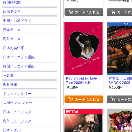
~
PIRATES
￥600円
￥1000円
特価:
韓国時代劇
欧米ドラマ
中国・台湾ドラマ
日本アニメ
海外アニメ
日本お笑い系
日本バラエティ番組
韓国バラエティ番組
写真集
Kou Shibasaki Live
堂本光一/Endle
Tour 2008~1st~
SHOCK 2008
教育番組
￥650円
￥1000円
ドキュメンタリー
スポーツ レジャー
日本ミュージック
海外ミュージック
日本アダルト