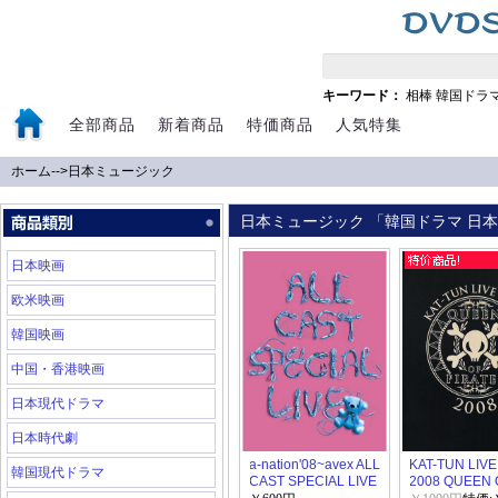
キーワード：
相棒
韓国ドラ
全部商品
新着商品
特価商品
人気特集
ホーム
-->
日本ミュージック
日本ミュージック 「韓国ドラマ 日本ド
日本映画
欧米映画
韓国映画
中国・香港映画
日本現代ドラマ
日本時代劇
a-nation'08~avex ALL
KAT-TUN LIV
韓国現代ドラマ
CAST SPECIAL LIVE
2008 QUEEN 