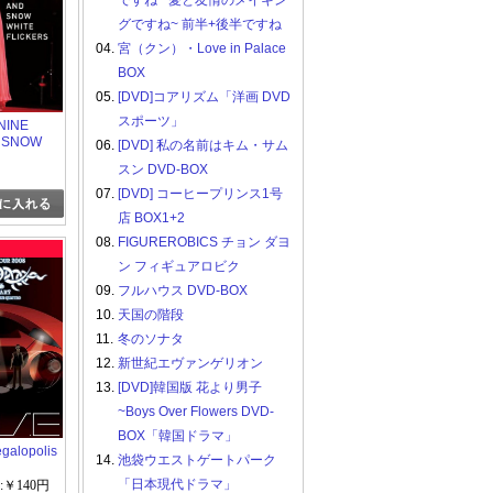
ですね ~愛と友情のメイキン
グですね~ 前半+後半ですね
04.
宮（クン）・Love in Palace
BOX
05.
[DVD]コアリズム「洋画 DVD
スポーツ」
INE
D SNOW
06.
[DVD] 私の名前はキム・サム
CKERS
スン DVD-BOX
07.
[DVD] コーヒープリンス1号
店 BOX1+2
08.
FIGUREROBICS チョン ダヨ
ン フィギュアロビク
09.
フルハウス DVD-BOX
10.
天国の階段
11.
冬のソナタ
12.
新世紀エヴァンゲリオン
13.
[DVD]韓国版 花より男子
~Boys Over Flowers DVD-
BOX「韓国ドラマ」
galopolis
14.
池袋ウエストゲートパーク
 Live
「日本現代ドラマ」
:￥140円