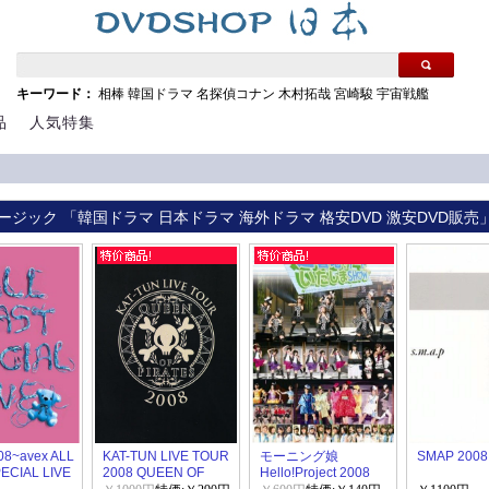
キーワード：
相棒
韓国ドラマ
名探偵コナン
木村拓哉
宮崎駿
宇宙戦艦
品
人気特集
ージック 「韓国ドラマ 日本ドラマ 海外ドラマ 格安DVD 激安DVD販売
'08~avex ALL
KAT-TUN LIVE TOUR
モーニング娘
SMAP 2008
ECIAL LIVE
2008 QUEEN OF
Hello!Project 2008