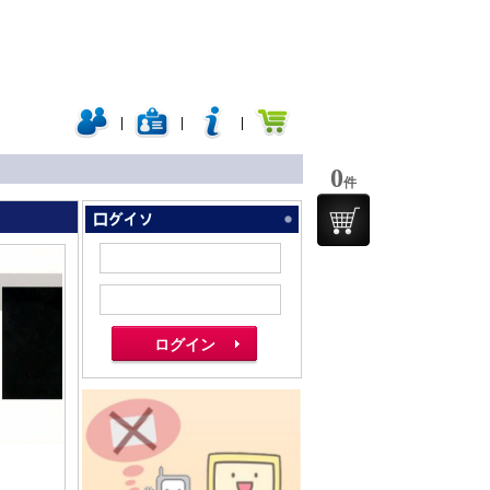
|
|
|
0
件
」