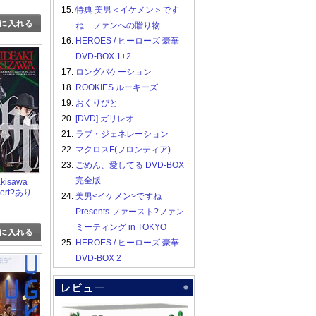
buya
15.
特典 美男＜イケメン＞です
ね ファンへの贈り物
16.
HEROES / ヒーローズ 豪華
DVD-BOX 1+2
17.
ロングバケーション
18.
ROOKIES ルーキーズ
19.
おくりびと
20.
[DVD] ガリレオ
21.
ラブ・ジェネレーション
22.
マクロスF(フロンティア)
23.
ごめん、愛してる DVD-BOX
完全版
akisawa
cert?あり
24.
美男<イケメン>ですね
05年さよう
Presents ファースト?ファン
ミーティング in TOKYO
25.
HEROES / ヒーローズ 豪華
DVD-BOX 2