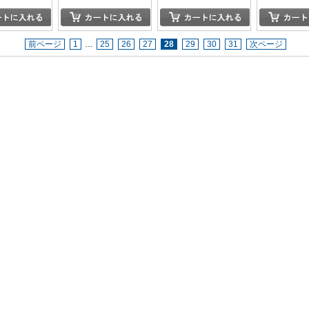
前ページ
1
…
25
26
27
28
29
30
31
次ページ