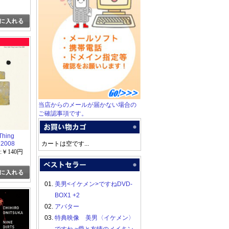
当店からのメールが届かない場合の
ご確認事項です。
 Thing
r 2008
カートは空です...
:￥140円
01.
美男<イケメン>ですねDVD-
BOX1 +2
02.
アバター
03.
特典映像 美男〈イケメン〉