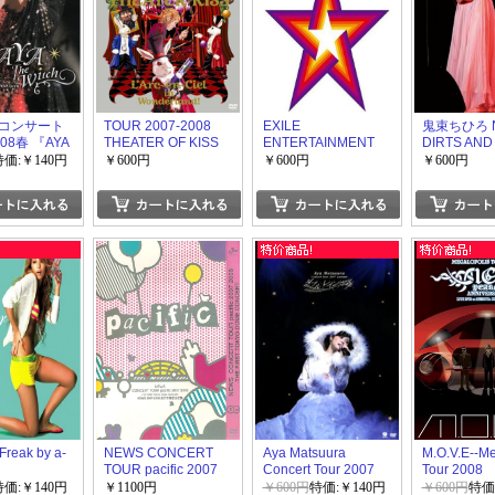
コンサート
TOUR 2007-2008
EXILE
鬼束ちひろ N
08春 『AYA
THEATER OF KISS
ENTERTAINMENT
DIRTS AN
ch』
BEST
WHITE FLI
特価:￥140円
￥600円
￥600円
￥600円
reak by a-
NEWS CONCERT
Aya Matsuura
M.O.V.E--Me
TOUR pacific 2007
Concert Tour 2007
Tour 2008
2008
Autumn
Anniversary
特価:￥140円
￥1100円
￥600円
特価:￥140円
￥600円
特価