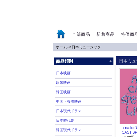
全部商品
新着商品
特価商
ホーム
-->
日本ミュージック
0
日本ミュ
日本映画
欧米映画
韓国映画
中国・香港映画
日本現代ドラマ
日本時代劇
a-nation
韓国現代ドラマ
CAST SP