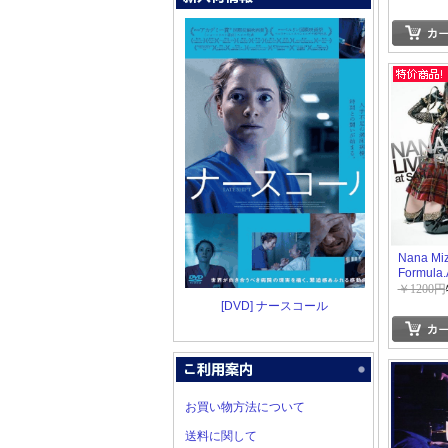
Nana Mizu
Formula.
Super Ar
￥1200円
[DVD] ナースコール
お買い物方法について
送料に関して