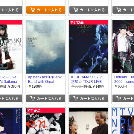
DVD at Shi
ki -- Live
ap bank fes’07(Bank
KOJI TAMAKI ’07 ☆
Hideaki T
At Saitama
Band with Great
惑星☆ TOUR LIVE
2005 con
ena
Artists)
がとう 20
特価:￥380円
￥1200円
￥600円
特価:￥140円
￥600円
なら?