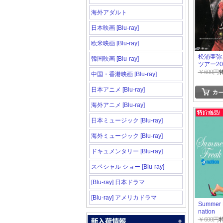
海外アダルト
日本映画 [Blu-ray]
欧米映画 [Blu-ray]
松浦亜弥
韓国映画 [Blu-ray]
ツアー20
The Wit
￥600円
中国・香港映画 [Blu-ray]
日本アニメ [Blu-ray]
海外アニメ [Blu-ray]
日本ミュージック [Blu-ray]
海外ミュージック [Blu-ray]
ドキュメンタリー [Blu-ray]
スペシャル ショー [Blu-ray]
[Blu-ray] 日本ドラマ
[Blu-ray] アメリカドラマ
Summer F
nation
￥600円