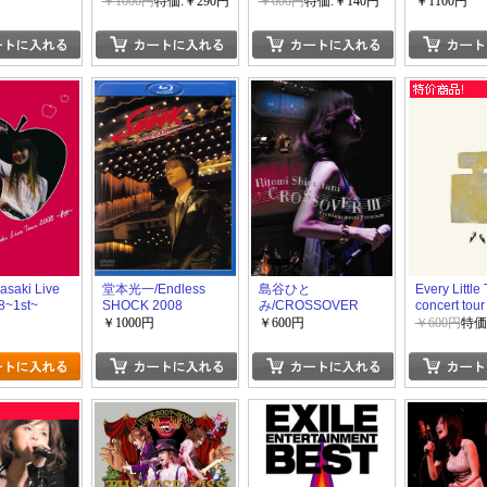
PIRATES
￥1000円
特価:￥290円
￥600円
特価:￥140円
￥1100円
asaki Live
堂本光一/Endless
島谷ひと
Every Little
8~1st~
SHOCK 2008
み/CROSSOVER
concert tou
III~Premium meets
“Door”
￥1000円
￥600円
￥600円
特価
Premium~