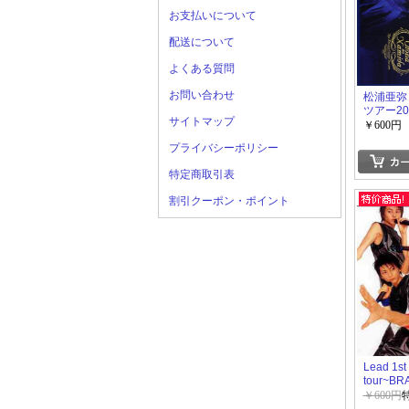
お支払いについて
配送について
よくある質問
お問い合わせ
松浦亜弥
ツアー20
サイトマップ
~OTONA
￥600円
NAMIDA
プライバシーポリシー
特定商取引表
割引クーポン・ポイント
Lead 1st 
tour~B
ERA~
￥600円