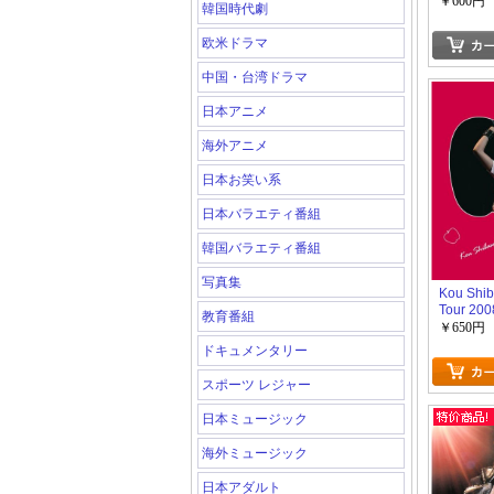
~
￥600円
韓国時代劇
欧米ドラマ
中国・台湾ドラマ
日本アニメ
海外アニメ
日本お笑い系
日本バラエティ番組
韓国バラエティ番組
写真集
Kou Shib
Tour 200
教育番組
￥650円
ドキュメンタリー
スポーツ レジャー
日本ミュージック
海外ミュージック
日本アダルト