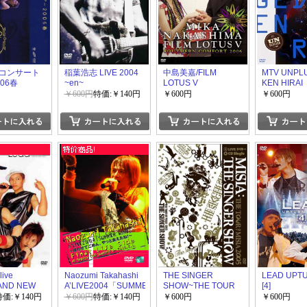
コンサート
稲葉浩志 LIVE 2004
中島美嘉/FILM
MTV UNPL
06春
~en~
LOTUS V
KEN HIRAI
 no
SOUTHERN
￥600円
特価:￥140円
￥600円
￥600円
~
COMFORT 2006
live
Naozumi Takahashi
THE SINGER
LEAD UPTU
RAND NEW
A’LIVE2004「SUMMER
SHOW~THE TOUR
[4]
WIND」
OF MISIA 2005
特価:￥140円
￥600円
特価:￥140円
￥600円
￥600円