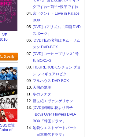
ですね ~愛と友情のメイキン
グですね~ 前半+後半ですね
04.
宮（クン）・Love in Palace
BOX
05.
[DVD]コアリズム「洋画 DVD
スポーツ」
LIVE
2010
06.
[DVD] 私の名前はキム・サム
スン DVD-BOX
07.
[DVD] コーヒープリンス1号
店 BOX1+2
08.
FIGUREROBICS チョン ダヨ
ン フィギュアロビク
09.
フルハウス DVD-BOX
10.
天国の階段
11.
冬のソナタ
12.
新世紀エヴァンゲリオン
13.
[DVD]韓国版 花より男子
~Boys Over Flowers DVD-
BOX「韓国ドラマ」
2 SBS歌謡
14.
池袋ウエストゲートパーク
lor of
「日本現代ドラマ」