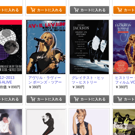
エディション(DVD付)
CD+DVD【完全版】
(初回生産限定版)
012~2013
アヴリル・ラヴィー
グレイテスト・ヒッ
ヒストリー
 ALIVE
ン ボーンズ・ツアー
ツ～ヒストリー
フィルム VOL
 TOUR DVD
2005 ライヴ・アッ
VOL.1
特価:￥898円
￥380円
￥380円
￥380円
AL IN
ト・武道館
& WORLD