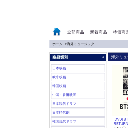
全部商品
新着商品
特価商
ホーム
-->
海外ミュージック
0
海外ミュ
日本映画
欧米映画
韓国映画
中国・香港映画
日本現代ドラマ
日本時代劇
[DVD] BT
韓国現代ドラマ
RETUR