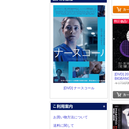
[DVD] 2
BIGBANG
GALAXY
￥1758円
[THE FIN
[DVD] ナースコール
SEOUL 
TOUR]
お買い物方法について
送料に関して