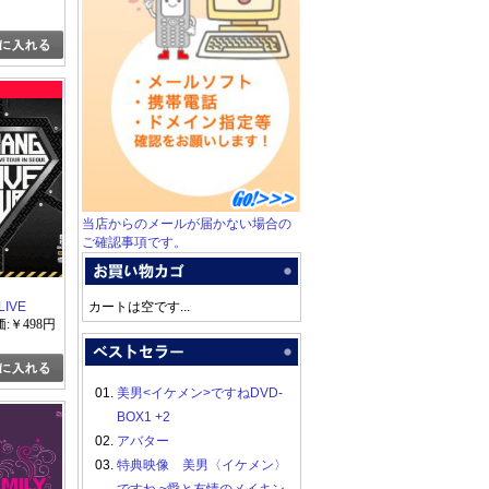
X" -
ITION-
(初回生産
当店からのメールが届かない場合の
ご確認事項です。
LIVE
カートは空です...
EOUL
:￥498円
01.
美男<イケメン>ですねDVD-
BOX1 +2
02.
アバター
03.
特典映像 美男〈イケメン〉