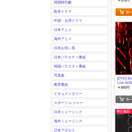
￥628円
韓国時代劇
欧米ドラマ
中国・台湾ドラマ
日本アニメ
海外アニメ
日本お笑い系
日本バラエティ番組
韓国バラエティ番組
写真集
[DVD] Bo
Live NO
教育番組
JAPAN
￥880円
ドキュメンタリー
スポーツ レジャー
日本ミュージック
海外ミュージック
日本アダルト