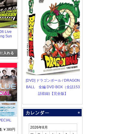
6 Live
ing Sun
[DVD] ドラゴンボール / DRAGON
BALL 全編 DVD BOX（全話153
話収録)【完全版】
PECIAL
2026年8月
:￥380円