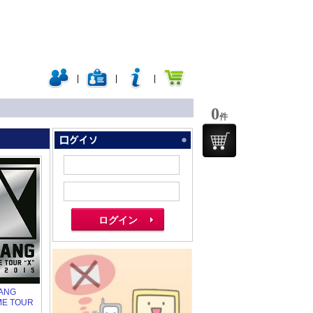
|
|
|
0
件
」
BANG
ME TOUR