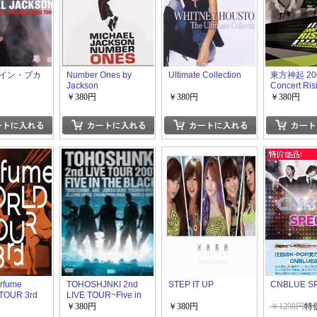
イン・ブカ
Number Ones by
Ultimate Collection
東方神起 200
Jackson
Concert Ris
￥380円
￥380円
￥380円
rfume
TOHOSHJNKI 2nd
STEP IT UP
CNBLUE S
TOUR 3rd
LIVE TOUR~Five in
the Black
￥380円
￥380円
￥1298円
特価