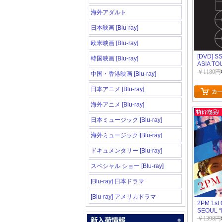
海外アダルト
日本映画 [Blu-ray]
欧米映画 [Blu-ray]
[DVD] SS
韓国映画 [Blu-ray]
ASIA TO
PERSON
￥1180円
中国・香港映画 [Blu-ray]
ENCORE
日本アニメ [Blu-ray]
海外アニメ [Blu-ray]
日本ミュージック [Blu-ray]
海外ミュージック [Blu-ray]
ドキュメンタリー [Blu-ray]
スペシャル ショー [Blu-ray]
[Blu-ray] 日本ドラマ
[Blu-ray] アメリカドラマ
2PM 1st 
SEOUL “
STOP CA
￥1398円