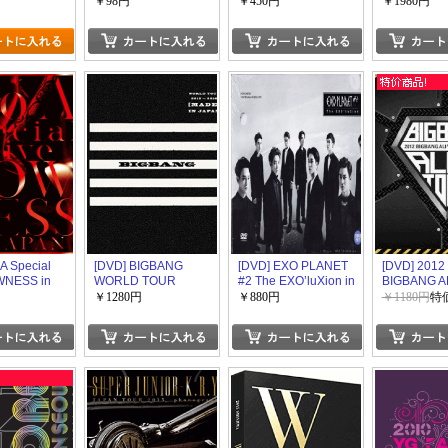
2014~2015 “
￥98円
￥450円
￥1980円
DELUXE ED
【完全版】
限定版)
A Special
[DVD] BIGBANG
[DVD] EXO PLANET
[DVD] 2012
WNESS in
WORLD TOUR
#2 The EXO’luXion in
BIGBANG A
2015~2016 [MADE]
Seoul (初回生産限定
TOUR IN S
￥1280円
￥880円
￥1180円
特価
IN JAPAN (初回生産
版)
限定版)