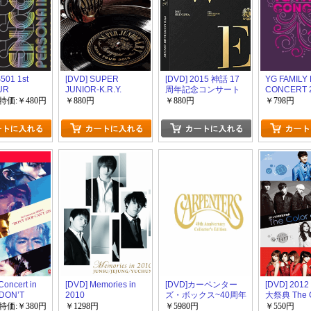
501 1st
[DVD] SUPER
[DVD] 2015 神話 17
YG FAMILY 
UR
JUNIOR-K.R.Y.
周年記念コンサート
CONCERT 
A IN SEOUL
JAPAN TOUR 2015
We
特価:￥480円
￥880円
￥880円
￥798円
 CONCERT
~phonograph~
Concert in
[DVD] Memories in
[DVD]カーペンター
[DVD] 201
DON’T
2010
ズ・ボックス~40周年
大祭典 The Co
N’T STOP”
記念コレクターズ・
K-POP
特価:￥380円
￥1298円
￥5980円
￥550円