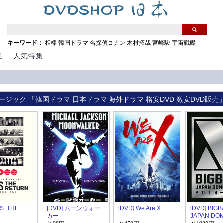
キーワード：
相棒
韓国ドラマ
名探偵コナン
木村拓哉
宮崎駿
宇宙戦艦
品
人気特集
ージック 「韓国ドラマ 日本ドラマ 海外ドラマ 格安DVD 激安DVD販売
S: THE
[DVD] ムーンウォー
[DVD] We Are X
[DVD] BIG
N
カー
JAPAN DO