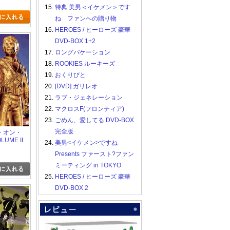
15.
特典 美男＜イケメン＞です
ね ファンへの贈り物
16.
HEROES / ヒーローズ 豪華
DVD-BOX 1+2
17.
ロングバケーション
18.
ROOKIES ルーキーズ
19.
おくりびと
20.
[DVD] ガリレオ
21.
ラブ・ジェネレーション
22.
マクロスF(フロンティア)
23.
ごめん、愛してる DVD-BOX
完全版
・オン・
UME II
24.
美男<イケメン>ですね
Presents ファースト?ファン
ミーティング in TOKYO
25.
HEROES / ヒーローズ 豪華
DVD-BOX 2