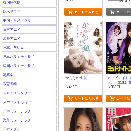
￥580円
￥798円
特価:￥
韓国時代劇
欧米ドラマ
中国・台湾ドラマ
日本アニメ
海外アニメ
日本お笑い系
日本バラエティ番組
韓国バラエティ番組
写真集
かんなの水魚
ミッドナイト
ェル ~世直し
教育番組
~
￥648円
￥380円
ドキュメンタリー
スポーツ レジャー
日本ミュージック
海外ミュージック
日本アダルト