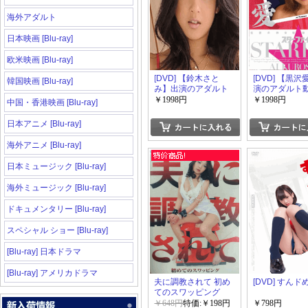
海外アダルト
日本映画 [Blu-ray]
欧米映画 [Blu-ray]
[DVD] 【鈴木さと
[DVD] 【黒沢
韓国映画 [Blu-ray]
み】出演のアダルト
演のアダルト
動画
￥1998円
￥1998円
中国・香港映画 [Blu-ray]
日本アニメ [Blu-ray]
海外アニメ [Blu-ray]
日本ミュージック [Blu-ray]
海外ミュージック [Blu-ray]
ドキュメンタリー [Blu-ray]
スペシャル ショー [Blu-ray]
[Blu-ray] 日本ドラマ
[Blu-ray] アメリカドラマ
夫に調教されて 初め
[DVD] すんドめ
てのスワッピング
￥648円
特価:￥198円
￥798円