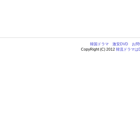
韓国ドラマ
激安DVD
お問
CopyRight (C) 2012
韓流ドラマはDV