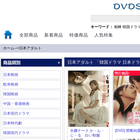
キーワード：
相棒
韓国ドラ
全部商品
新着商品
特価商品
人気特集
ホーム
-->
日本アダルト
日本アダルト 「韓国ドラマ 日本ドラマ
日本映画
欧米映画
韓国映画
中国・香港映画
日本現代ドラマ
日本時代劇
令嬢ナース か・ん・
[DVD] 禁断純
韓国現代ドラマ
じ・る 白い制服