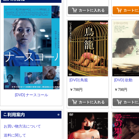
[DVD] 鳥籠
[DVD] 欲動
￥798円
￥798円
[DVD] ナースコール
お買い物方法について
送料に関して