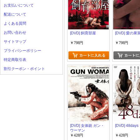
お支払いについて
配送について
よくある質問
お問い合わせ
[DVD] 飼育部屋
[DVD] 愛の果
サイトマップ
￥798円
￥798円
プライバシーポリシー
特定商取引表
割引クーポン・ポイント
[DVD] 女体銃 ガン・
[DVD] 48days
ウーマン
￥428円
￥428円