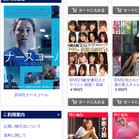
訳。引退作品
[DVD] S級女優31人と
[DVD] 犯され
ヤリたい放題！高画
虐の美人キャ
質4時間
テンダント
￥980円
￥980円
[DVD] ナースコール
お買い物方法について
送料に関して