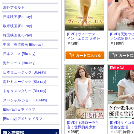
海外アダルト
日本映画 [Blu-ray]
欧米映画 [Blu-ray]
[DVD] ヴィーナス・
[DVD] 天海
韓国映画 [Blu-ray]
イン・エロス 天使た
ァン感謝祭ぶ
ちの詩歌
￥428円
￥1180円
中国・香港映画 [Blu-ray]
日本アニメ [Blu-ray]
海外アニメ [Blu-ray]
日本ミュージック [Blu-ray]
海外ミュージック [Blu-ray]
ドキュメンタリー [Blu-ray]
スペシャル ショー [Blu-ray]
[Blu-ray] 日本ドラマ
[Blu-ray] アメリカドラマ
[DVD] 滝澤ローラと
[DVD] ケイ
言う世界的美少女
優雅な生活
が、AV女優になった
￥768円
￥428円
特価:￥