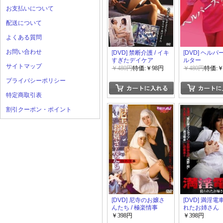
お支払いについて
配送について
よくある質問
お問い合わせ
[DVD] 禁断介護 / イキ
[DVD] ヘル
すぎたデイケア
ルター
サイトマップ
￥480円
特価:￥98円
￥480円
特価:￥
プライバシーポリシー
特定商取引表
割引クーポン・ポイント
[DVD] 尼寺のお嬢さ
[DVD] 満淫電
んたち / 極楽情事
れたお姉さん
￥398円
￥398円