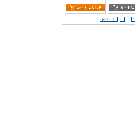
前ページ
1
…
4