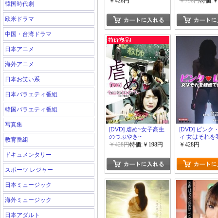
￥428円
￥798円
特価:￥
韓国時代劇
欧米ドラマ
中国・台湾ドラマ
日本アニメ
海外アニメ
日本お笑い系
日本バラエティ番組
韓国バラエティ番組
写真集
[DVD] 虐め~女子高生
[DVD] ピン
のつぶやき~
ィ 女はそれを
教育番組
きないッ
￥428円
特価:￥198円
￥428円
ドキュメンタリー
スポーツ レジャー
日本ミュージック
海外ミュージック
日本アダルト