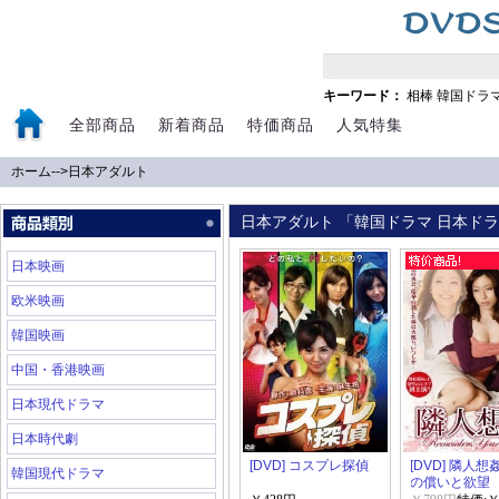
キーワード：
相棒
韓国ドラ
全部商品
新着商品
特価商品
人気特集
ホーム
-->
日本アダルト
日本アダルト 「韓国ドラマ 日本ドラマ
日本映画
欧米映画
韓国映画
中国・香港映画
日本現代ドラマ
日本時代劇
[DVD] コスプレ探偵
[DVD] 隣人想
韓国現代ドラマ
の償いと欲望