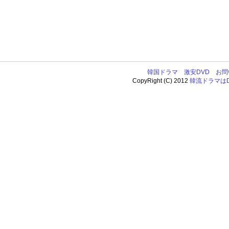
韓国ドラマ
激安DVD
お問
CopyRight (C) 2012
韓流ドラマはDV