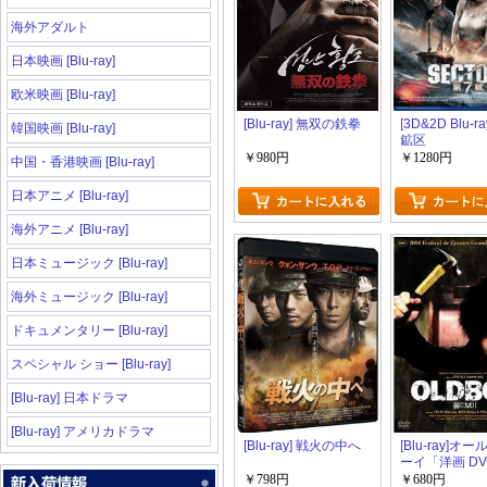
海外アダルト
日本映画 [Blu-ray]
欧米映画 [Blu-ray]
[Blu-ray] 無双の鉄拳
[3D&2D Blu-ra
韓国映画 [Blu-ray]
鉱区
￥980円
￥1280円
中国・香港映画 [Blu-ray]
日本アニメ [Blu-ray]
海外アニメ [Blu-ray]
日本ミュージック [Blu-ray]
海外ミュージック [Blu-ray]
ドキュメンタリー [Blu-ray]
スペシャル ショー [Blu-ray]
[Blu-ray] 日本ドラマ
[Blu-ray] アメリカドラマ
[Blu-ray] 戦火の中へ
[Blu-ray]オ
ーイ「洋画 DV
ション」
￥798円
￥680円