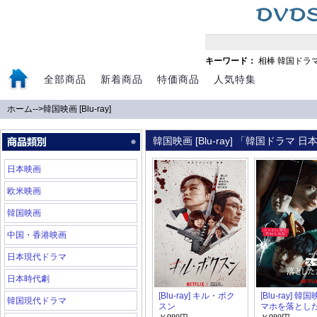
キーワード：
相棒
韓国ドラ
全部商品
新着商品
特価商品
人気特集
ホーム
-->
韓国映画 [Blu-ray]
韓国映画 [Blu-ray] 「韓国ドラマ
日本映画
欧米映画
韓国映画
中国・香港映画
日本現代ドラマ
日本時代劇
[Blu-ray] キル・ボク
[Blu-ray] 韓
韓国現代ドラマ
スン
マホを落とし