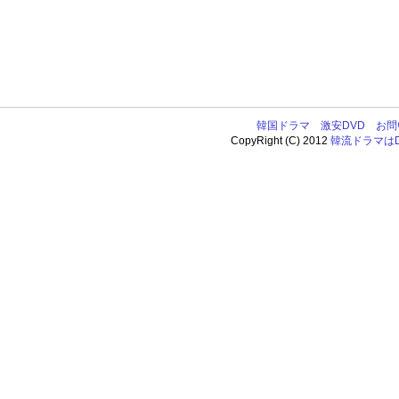
韓国ドラマ
激安DVD
お問
CopyRight (C) 2012
韓流ドラマはDV