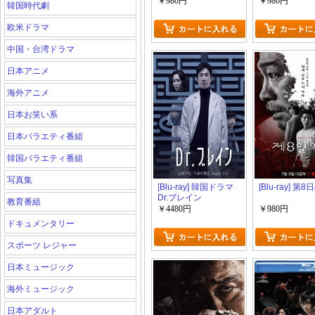
なのに
￥980円
￥980円
韓国時代劇
欧米ドラマ
中国・台湾ドラマ
日本アニメ
海外アニメ
日本お笑い系
日本バラエティ番組
韓国バラエティ番組
写真集
[Blu-ray] 韓国ドラマ
[Blu-ray] 第
Dr.ブレイン
教育番組
￥4480円
￥980円
ドキュメンタリー
スポーツ レジャー
日本ミュージック
海外ミュージック
日本アダルト