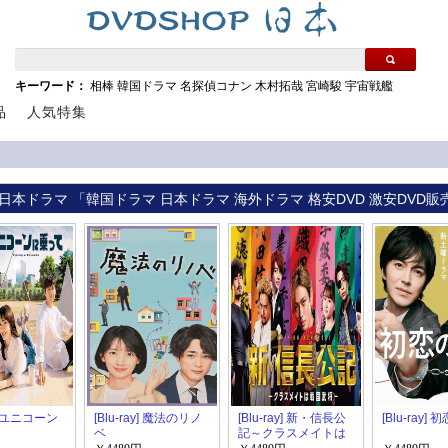
キーワード：
相棒
韓国ドラマ
名探偵コナン
木村拓哉
宮崎駿
宇宙戦艦
品
人気特集
ray] 日本ドラマ 「韓国ドラマ 日本ドラマ 海外ドラマ 格安DVD 激安DVD販
y] ユニコーン
[Blu-ray] 魔法のリノ
[Blu-ray] 新・信長公
[Blu-ray]
ベ
記～クラスメイトは