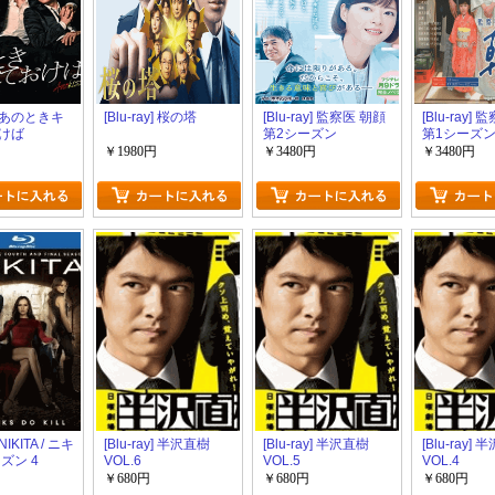
y] あのときキ
[Blu-ray] 桜の塔
[Blu-ray] 監察医 朝顔
[Blu-ray]
けば
第2シーズン
第1シーズ
￥1980円
￥3480円
￥3480円
 NIKITA / ニキ
[Blu-ray] 半沢直樹
[Blu-ray] 半沢直樹
[Blu-ray]
ズン 4
VOL.6
VOL.5
VOL.4
￥680円
￥680円
￥680円