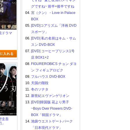
ですね ~愛と友情のメイキン
グですね~ 前半+後半ですね
04.
宮（クン）・Love in Palace
BOX
05.
[DVD]コアリズム「洋画 DVD
スポーツ」
 連続ドラマ
06.
[DVD] 私の名前はキム・サム
スン DVD-BOX
07.
[DVD] コーヒープリンス1号
店 BOX1+2
08.
FIGUREROBICS チョン ダヨ
ン フィギュアロビク
09.
フルハウス DVD-BOX
10.
天国の階段
11.
冬のソナタ
12.
新世紀エヴァンゲリオン
13.
[DVD]韓国版 花より男子
~Boys Over Flowers DVD-
BOX「韓国ドラマ」
 東野圭吾
14.
池袋ウエストゲートパーク
刃」
「日本現代ドラマ」