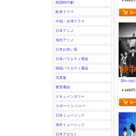
￥4480円
韓国時代劇
欧米ドラマ
中国・台湾ドラマ
日本アニメ
海外アニメ
日本お笑い系
日本バラエティ番組
韓国バラエティ番組
写真集
[Blu-ra
教育番組
￥4480円
ドキュメンタリー
スポーツ レジャー
日本ミュージック
海外ミュージック
日本アダルト