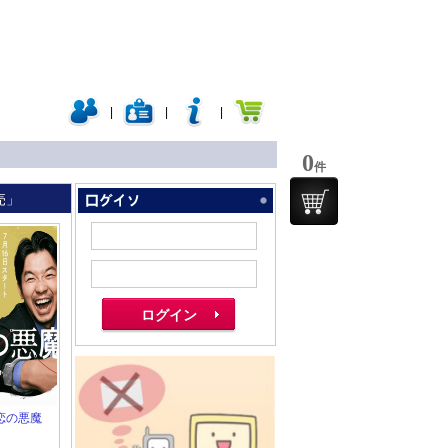
|
|
|
0
件
売」
 初恋の悪魔