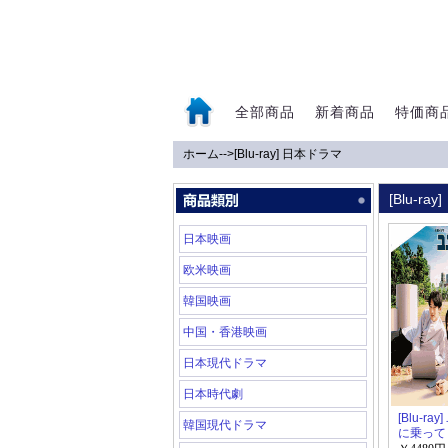
全部商品
新着商品
特価商
ホーム
-->
[Blu-ray] 日本ドラマ
0
[Blu-
日本映画
欧米映画
韓国映画
中国・香港映画
日本現代ドラマ
日本時代劇
[Blu-ra
韓国現代ドラマ
に乗って