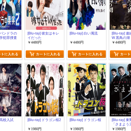
y] パンドラの
[Blu-ray] 彼女はキレ
[Blu-ray] 白い濁流
[Blu-ray]
学犯罪捜査
イだった
W 黒鳥の湖
 Season2
￥4480円
￥4480円
￥4480円
y] 高校入試
[Blu-ray] ドラゴン桜2
[Blu-ray] ドラゴン桜
[Blu-ray]
「さまよう
￥1980円
￥1980円
￥1980円