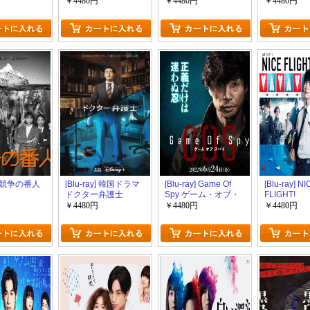
戦国武将～
￥4480円
￥4480円
￥4480円
y] 競争の番人
[Blu-ray] 韓国ドラマ
[Blu-ray] Game Of
[Blu-ray] NI
ドクター弁護士
Spy ゲーム・オブ・
FLIGHT!
スパイ
￥4480円
￥4480円
￥4480円