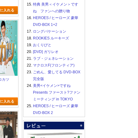
15.
特典 美男＜イケメン＞です
ね ファンへの贈り物
16.
HEROES / ヒーローズ 豪華
DVD-BOX 1+2
17.
ロングバケーション
18.
ROOKIES ルーキーズ
19.
おくりびと
20.
[DVD] ガリレオ
21.
ラブ・ジェネレーション
22.
マクロスF(フロンティア)
23.
ごめん、愛してる DVD-BOX
完全版
 リコカツ
24.
美男<イケメン>ですね
Presents ファースト?ファン
ミーティング in TOKYO
25.
HEROES / ヒーローズ 豪華
DVD-BOX 2