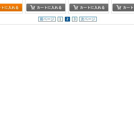
前ページ
1
2
3
次ページ