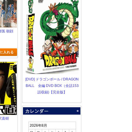
 監察医 朝顔
ン
[DVD] ドラゴンボール / DRAGON
BALL 全編 DVD BOX（全話153
話収録)【完全版】
 半沢直樹
2026年8月