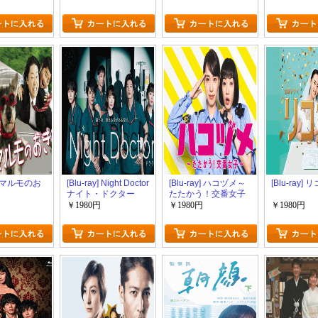
y] マルモのお
[Blu-ray] Night Doctor
[Blu-ray] ハコヅメ～
[Blu-ray]
ナイト・ドクター
たたかう！交番女子
～
￥1980円
￥1980円
￥1980円