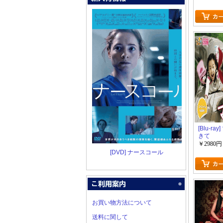
[Blu-ra
きて
￥2980円
[DVD] ナースコール
お買い物方法について
送料に関して