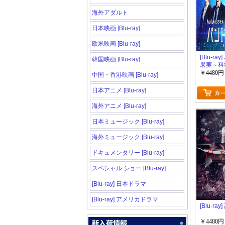
海外アダルト
日本映画 [Blu-ray]
欧米映画 [Blu-ray]
[Blu-ra
韓国映画 [Blu-ray]
果実～科
ファイル～
￥4480円
中国・香港映画 [Blu-ray]
日本アニメ [Blu-ray]
海外アニメ [Blu-ray]
日本ミュージック [Blu-ray]
海外ミュージック [Blu-ray]
ドキュメンタリー [Blu-ray]
スペシャル ショー [Blu-ray]
[Blu-ray] 日本ドラマ
[Blu-ray] アメリカドラマ
[Blu-ra
￥4480円