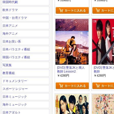
￥10980円
￥10980円
韓国時代劇
欧米ドラマ
中国・台湾ドラマ
日本アニメ
海外アニメ
日本お笑い系
日本バラエティ番組
韓国バラエティ番組
写真集
[DVD] 墜落JKと廃人
[DVD] 墜落J
教師 Lesson2
教師
教育番組
￥4280円
￥4280円
ドキュメンタリー
スポーツ レジャー
日本ミュージック
海外ミュージック
日本アダルト