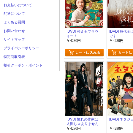
お支払いについて
配送について
よくある質問
お問い合わせ
[DVD] 替え玉ブラヴ
[DVD] 身代
ォー！
です
サイトマップ
￥4280円
￥4280円
プライバシーポリシー
特定商取引表
割引クーポン・ポイント
[DVD] 憧れの作家は
[DVD] ネタジ
人間じゃありません
でした
￥4280円
￥4280円