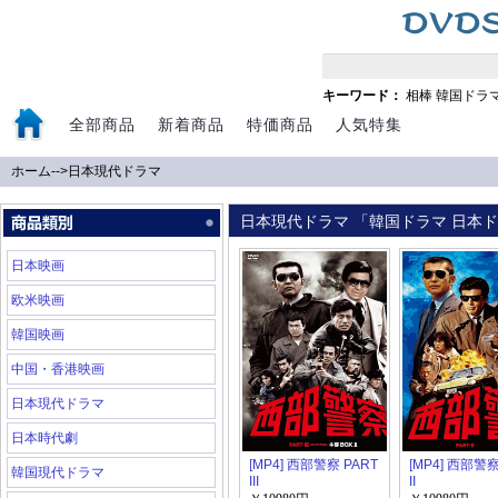
キーワード：
相棒
韓国ドラ
全部商品
新着商品
特価商品
人気特集
ホーム
-->
日本現代ドラマ
日本現代ドラマ 「韓国ドラマ 日本ドラ
日本映画
欧米映画
韓国映画
中国・香港映画
日本現代ドラマ
日本時代劇
[MP4] 西部警察 PART
[MP4] 西部警察
韓国現代ドラマ
III
II