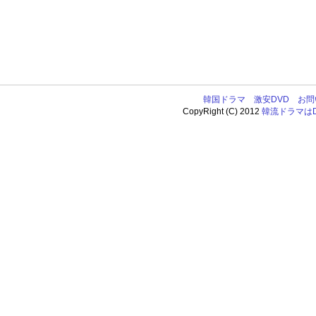
韓国ドラマ
激安DVD
お問
CopyRight (C) 2012
韓流ドラマはDV