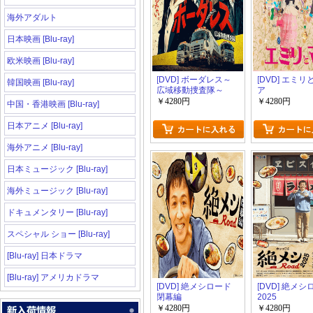
海外アダルト
日本映画 [Blu-ray]
欧米映画 [Blu-ray]
[DVD] ボーダレス～
[DVD] エミ
韓国映画 [Blu-ray]
広域移動捜査隊～
ア
￥4280円
￥4280円
中国・香港映画 [Blu-ray]
日本アニメ [Blu-ray]
海外アニメ [Blu-ray]
日本ミュージック [Blu-ray]
海外ミュージック [Blu-ray]
ドキュメンタリー [Blu-ray]
スペシャル ショー [Blu-ray]
[Blu-ray] 日本ドラマ
[Blu-ray] アメリカドラマ
[DVD] 絶メシロード
[DVD] 絶メ
閉幕編
2025
￥4280円
￥4280円