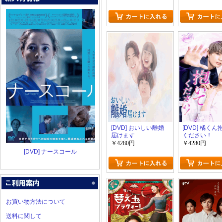
[DVD] おいしい離婚
[DVD] 橘く
届けます
ください！
￥4280円
￥4280円
[DVD] ナースコール
お買い物方法について
送料に関して