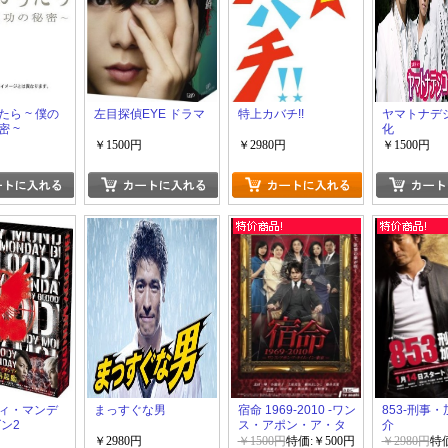
ら ~ 僕の
左目探偵EYE ドラマ
特上カバチ!!
ヤマトナデ
 ~
化
￥1500円
￥2980円
￥1500円
ィ・マンデ
まっすぐな男
宿命 1969-2010 -ワン
853-刑事
ン2
ス・アポン・ア・タ
介
イム・イン・東京-
￥2980円
￥1500円
特価:￥500円
￥2980円
特価