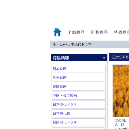
全部商品
新着商品
特価商
ホーム
-->
日本現代ドラマ
0
日本現代
日本映画
欧米映画
韓国映画
中国・香港映画
日本現代ドラマ
日本時代劇
北の国から 
韓国現代ドラマ
Vol.12