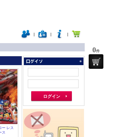
|
|
|
0
件
ロー レス
ース