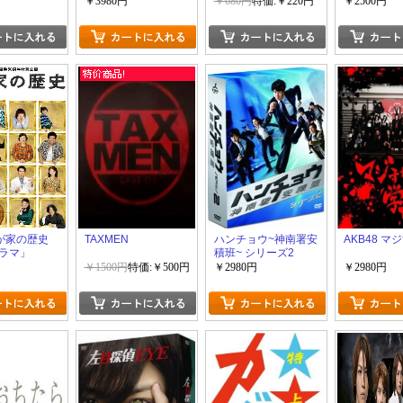
￥3980円
￥680円
特価:￥220円
￥2500円
わが家の歴史
TAXMEN
ハンチョウ~神南署安
AKB48 マ
ラマ」
積班~ シリーズ2
￥1500円
特価:￥500円
￥2980円
￥2980円