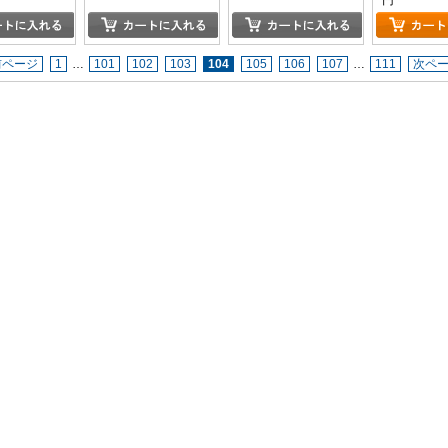
円
前ページ
1
…
101
102
103
104
105
106
107
…
111
次ペ