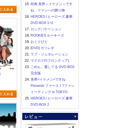
15.
特典 美男＜イケメン＞です
ね ファンへの贈り物
16.
HEROES / ヒーローズ 豪華
DVD-BOX 1+2
17.
ロングバケーション
18.
ROOKIES ルーキーズ
19.
おくりびと
20.
[DVD] ガリレオ
21.
ラブ・ジェネレーション
22.
マクロスF(フロンティア)
23.
ごめん、愛してる DVD-BOX
完全版
よ
24.
美男<イケメン>ですね
Presents ファースト?ファン
ミーティング in TOKYO
25.
HEROES / ヒーローズ 豪華
DVD-BOX 2