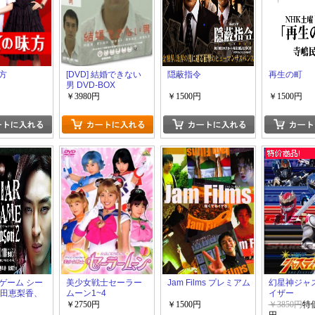
方
[DVD] 結婚できない
隠蔽指令
再生の町
男 DVD-BOX
￥3980円
￥1500円
￥1500円
ゲーム シー
美少女戦士セーラー
Jam Films プレミアム
幻星神ジャ
戸田恵梨香、
ムーン1~4
イザー
出演)
￥2750円
￥1500円
￥3850円
特価