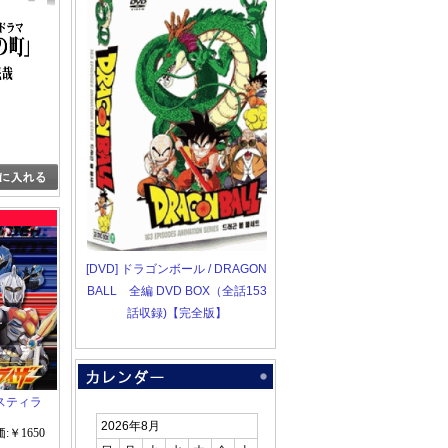
[DVD] ドラゴンボール / DRAGON
BALL 全編 DVD BOX（全話153
話収録)【完全版】
スティラ
2026年8月
:￥1650