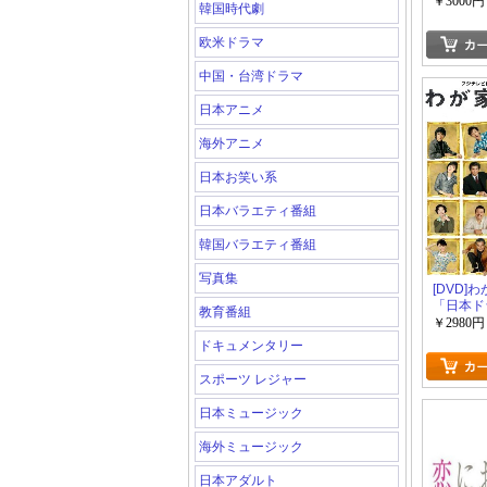
￥3000円
韓国時代劇
欧米ドラマ
中国・台湾ドラマ
日本アニメ
海外アニメ
日本お笑い系
日本バラエティ番組
韓国バラエティ番組
写真集
[DVD]
「日本ド
教育番組
￥2980円
ドキュメンタリー
スポーツ レジャー
日本ミュージック
海外ミュージック
日本アダルト