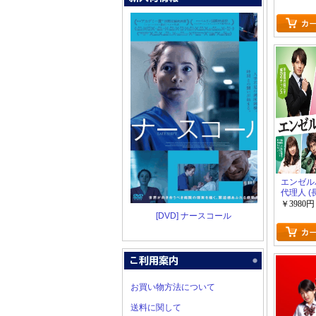
エンゼル
代理人 (
演)
￥3980円
[DVD] ナースコール
お買い物方法について
送料に関して