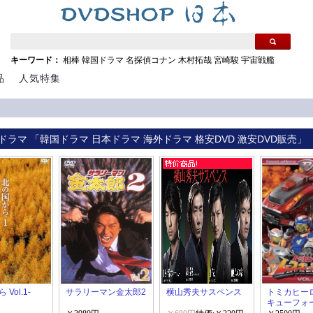
キーワード：
相棒
韓国ドラマ
名探偵コナン
木村拓哉
宮崎駿
宇宙戦艦
品
人気特集
ドラマ 「韓国ドラマ 日本ドラマ 海外ドラマ 格安DVD 激安DVD販売」
Vol.1-
サラリーマン金太郎2
横山秀夫サスペンス
トミカヒー
キューフォ