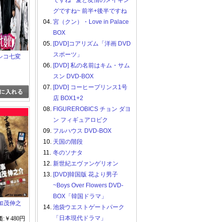
ですね ~愛と友情のメイキン
グですね~ 前半+後半ですね
04.
宮（クン）・Love in Palace
BOX
05.
[DVD]コアリズム「洋画 DVD
スポーツ」
シコ七変
06.
[DVD] 私の名前はキム・サム
スン DVD-BOX
07.
[DVD] コーヒープリンス1号
店 BOX1+2
08.
FIGUREROBICS チョン ダヨ
ン フィギュアロビク
09.
フルハウス DVD-BOX
10.
天国の階段
11.
冬のソナタ
12.
新世紀エヴァンゲリオン
13.
[DVD]韓国版 花より男子
~Boys Over Flowers DVD-
BOX「韓国ドラマ」
・加茂伸之
14.
池袋ウエストゲートパーク
「日本現代ドラマ」
:￥480円