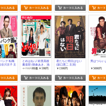
バンク 転職
とめはねっ! 鈴里高校
君たちに明日はない
男はつらい
長谷川京子 主
書道部 (朝倉あき、池
(坂口憲二 主演)
松壮亮 出演)
￥798円
特価:￥198円
￥1500円
￥5000円