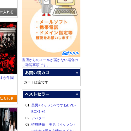
当店からのメールが届かない場合の
ご確認事項です。
ジすか学園
カートは空です...
01.
美男<イケメン>ですねDVD-
BOX1 +2
02.
アバター
03.
特典映像 美男〈イケメン〉