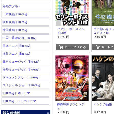
海外アダルト
日本映画 [Blu-ray]
欧米映画 [Blu-ray]
セクシーボイスアン
牛に願いを Ｌ
韓国映画 [Blu-ray]
ドロボ
＆Ｆａｒｍ
￥1250円
￥1500円
中国・香港映画 [Blu-ray]
日本アニメ [Blu-ray]
海外アニメ [Blu-ray]
日本ミュージック [Blu-ray]
海外ミュージック [Blu-ray]
ドキュメンタリー [Blu-ray]
スペシャル ショー [Blu-ray]
[Blu-ray] 日本ドラマ
[Blu-ray] アメリカドラマ
轟轟戦隊ボウケンジ
ハケンの品格
ャー
￥2000円
￥1250円