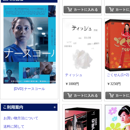
ティッシュ
ごくせん(1+2)
￥1000円
￥3250円
[DVD] ナースコール
お買い物方法について
送料に関して