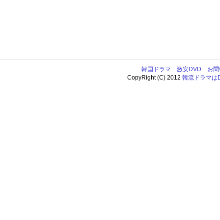
韓国ドラマ
激安DVD
お問
CopyRight (C) 2012
韓流ドラマはDV