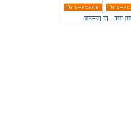
前ページ
1
…
105
10