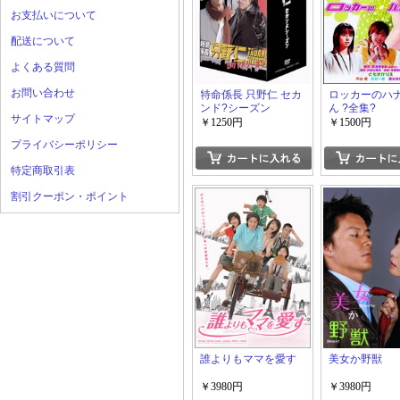
お支払いについて
配送について
よくある質問
お問い合わせ
特命係長 只野仁 セカ
ロッカーのハ
ンド?シーズン
ん ?全集?
サイトマップ
￥1250円
￥1500円
プライバシーポリシー
特定商取引表
割引クーポン・ポイント
誰よりもママを愛す
美女か野獣
￥3980円
￥3980円