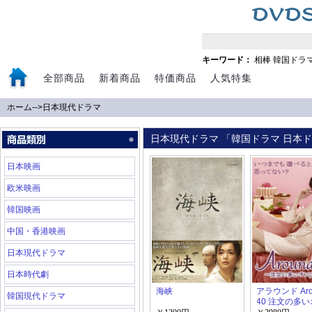
キーワード：
相棒
韓国ドラ
全部商品
新着商品
特価商品
人気特集
ホーム
-->
日本現代ドラマ
日本現代ドラマ 「韓国ドラマ 日本ドラ
日本映画
欧米映画
韓国映画
中国・香港映画
日本現代ドラマ
日本時代劇
海峡
アラウンド Aro
韓国現代ドラマ
40 注文の多