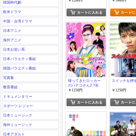
たち
￥1200円
￥3980円
韓国時代劇
欧米ドラマ
中国・台湾ドラマ
日本アニメ
海外アニメ
日本お笑い系
日本バラエティ番組
韓国バラエティ番組
写真集
帰ってきたロッカー
スイッチを押
のハナコさん2 ?全
教育番組
集?
￥1250円
￥1250円
ドキュメンタリー
スポーツ レジャー
日本ミュージック
海外ミュージック
日本アダルト