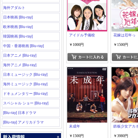
海外アダルト
日本映画 [Blu-ray]
欧米映画 [Blu-ray]
アイドル予備校
花嫁は厄年っ
韓国映画 [Blu-ray]
￥1000円
￥1500円
中国・香港映画 [Blu-ray]
日本アニメ [Blu-ray]
海外アニメ [Blu-ray]
日本ミュージック [Blu-ray]
海外ミュージック [Blu-ray]
ドキュメンタリー [Blu-ray]
スペシャル ショー [Blu-ray]
[Blu-ray] 日本ドラマ
[Blu-ray] アメリカドラマ
未成年
鉄板少女アカネ
￥1500円
￥3980円