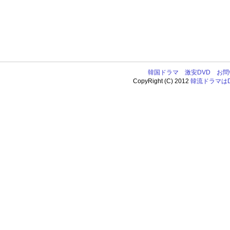
韓国ドラマ
激安DVD
お問
CopyRight (C) 2012
韓流ドラマはDV