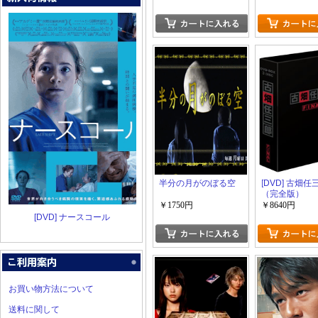
半分の月がのぼる空
[DVD] 古畑任
（完全版）
￥1750円
￥8640円
[DVD] ナースコール
お買い物方法について
送料に関して