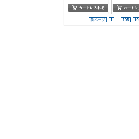
前ページ
1
…
105
10