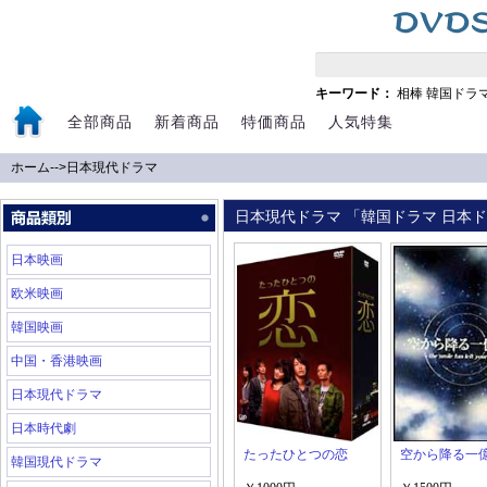
キーワード：
相棒
韓国ドラ
全部商品
新着商品
特価商品
人気特集
ホーム
-->
日本現代ドラマ
日本現代ドラマ 「韓国ドラマ 日本ドラ
日本映画
欧米映画
韓国映画
中国・香港映画
日本現代ドラマ
日本時代劇
たったひとつの恋
空から降る一
韓国現代ドラマ