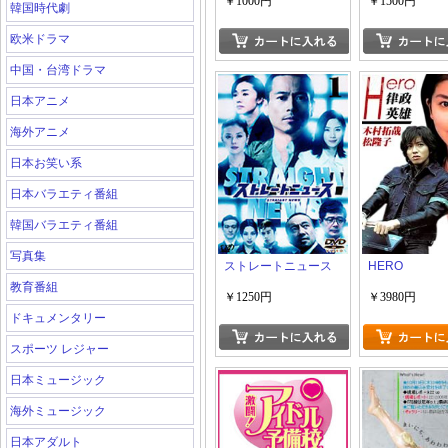
￥1000円
￥1500円
韓国時代劇
欧米ドラマ
中国・台湾ドラマ
日本アニメ
海外アニメ
日本お笑い系
日本バラエティ番組
韓国バラエティ番組
写真集
ストレートニュース
HERO
教育番組
￥1250円
￥3980円
ドキュメンタリー
スポーツ レジャー
日本ミュージック
海外ミュージック
日本アダルト