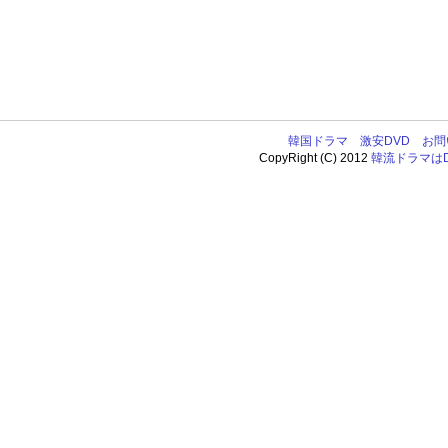
韓国ドラマ
激安DVD
お問
CopyRight (C) 2012
韓流ドラマはDV