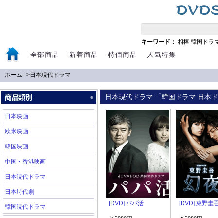
キーワード：
相棒
韓国ドラ
全部商品
新着商品
特価商品
人気特集
ホーム
-->
日本現代ドラマ
日本現代ドラマ 「韓国ドラマ 日本ドラ
日本映画
欧米映画
韓国映画
中国・香港映画
日本現代ドラマ
日本時代劇
[DVD] パパ活
[DVD] 東野圭
韓国現代ドラマ