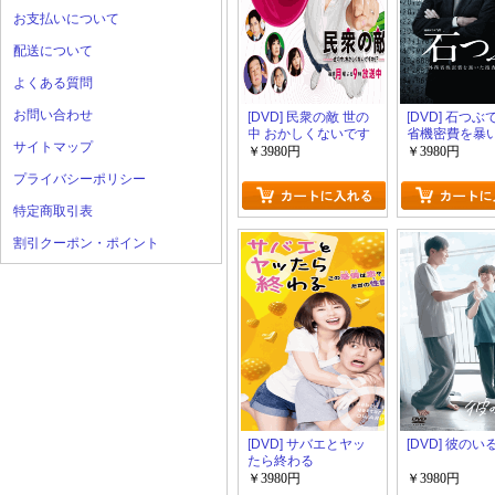
お支払いについて
配送について
よくある質問
お問い合わせ
[DVD] 民衆の敵 世の
[DVD] 石つぶ
中 おかしくないです
省機密費を暴
サイトマップ
か
査二課の男た
￥3980円
￥3980円
プライバシーポリシー
特定商取引表
割引クーポン・ポイント
[DVD] サバエとヤッ
[DVD] 彼の
たら終わる
￥3980円
￥3980円