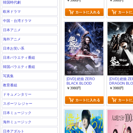
￥3980円
￥3980円
韓国時代劇
欧米ドラマ
中国・台湾ドラマ
日本アニメ
海外アニメ
日本お笑い系
日本バラエティ番組
韓国バラエティ番組
写真集
[DVD] 絶狼 ZERO
[DVD] 絶狼 Z
BLACK BLOOD
DRAGON BL
教育番組
￥3980円
￥3980円
ドキュメンタリー
スポーツ レジャー
日本ミュージック
海外ミュージック
日本アダルト