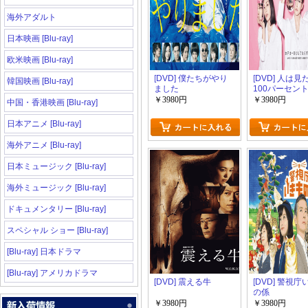
海外アダルト
日本映画 [Blu-ray]
欧米映画 [Blu-ray]
[DVD] 僕たちがやり
[DVD] 人は
韓国映画 [Blu-ray]
ました
100パーセン
￥3980円
￥3980円
中国・香港映画 [Blu-ray]
日本アニメ [Blu-ray]
海外アニメ [Blu-ray]
日本ミュージック [Blu-ray]
海外ミュージック [Blu-ray]
ドキュメンタリー [Blu-ray]
スペシャル ショー [Blu-ray]
[Blu-ray] 日本ドラマ
[Blu-ray] アメリカドラマ
[DVD] 震える牛
[DVD] 警視
の係
￥3980円
￥3980円