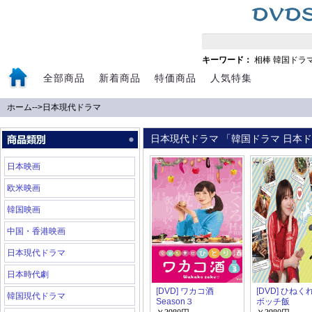
キーワード：
相棒
韓国ドラ
全部商品
新着商品
特価商品
人気特集
ホーム
-->
日本現代ドラマ
日本現代ドラマ 「韓国ドラマ 日本ドラ
日本映画
欧米映画
韓国映画
中国・香港映画
日本現代ドラマ
日本時代劇
[DVD] ワカコ酒
[DVD] ひね
韓国現代ドラマ
Season３
ボッチ飯