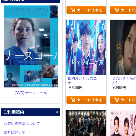
[DVD] いとしのニー
[DVD] さく
ナ
丼2
￥3980円
￥3980円
[DVD] ナースコール
お買い物方法について
送料に関して