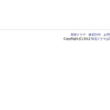
韓国ドラマ
激安DVD
お問
CopyRight (C) 2012
韓流ドラマはDV