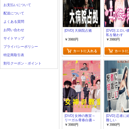
お支払いについて
配送について
よくある質問
お問い合わせ
[DVD] 大病院占拠
[DVD] エロ
私を魅わす
サイトマップ
￥3980円
￥3980円
プライバシーポリシー
特定商取引表
割引クーポン・ポイント
[DVD] 女神の教室～
[DVD] 忍者
リーガル青春白書～
難しい
￥3980円
￥3980円