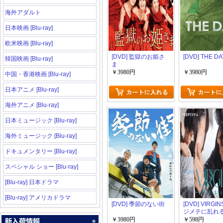
海外アダルト
日本映画 [Blu-ray]
欧米映画 [Blu-ray]
[DVD] 監獄のお姫さ
[DVD] THE D
韓国映画 [Blu-ray]
ま
￥3980円
￥3980円
中国・香港映画 [Blu-ray]
日本アニメ [Blu-ray]
海外アニメ [Blu-ray]
日本ミュージック [Blu-ray]
海外ミュージック [Blu-ray]
ドキュメンタリー [Blu-ray]
スペシャル ショー [Blu-ray]
[Blu-ray] 日本ドラマ
[Blu-ray] アメリカドラマ
[DVD] 季節のない街
[DVD] VIRGI
ジメテに乱れ
ち～Season3
￥3980円
￥598円