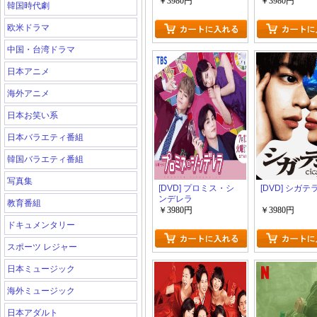
￥3980円
￥3980円
韓国時代劇
欧米ドラマ
中国・台湾ドラマ
日本アニメ
海外アニメ
日本お笑い系
日本バラエティ番組
韓国バラエティ番組
写真集
[DVD] プロミス・シ
[DVD] シガテ
ンデレラ
教育番組
￥3980円
￥3980円
ドキュメンタリー
スポーツ レジャー
日本ミュージック
海外ミュージック
日本アダルト