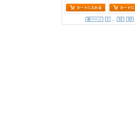
前ページ
1
…
32
33