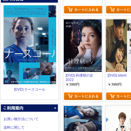
[DVD] 科捜研の女
[DVD] silent
2022
￥3980円
￥3980円
[DVD] ナースコール
お買い物方法について
送料に関して