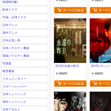
￥3980円
￥3980円
韓国時代劇
欧米ドラマ
中国・台湾ドラマ
日本アニメ
海外アニメ
日本お笑い系
日本バラエティ番組
韓国バラエティ番組
写真集
[DVD] 永遠の昨日
[DVD] ガンニ
教育番組
￥3980円
￥3980円
ドキュメンタリー
スポーツ レジャー
日本ミュージック
海外ミュージック
日本アダルト