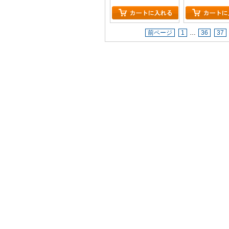
前ページ
1
…
36
37