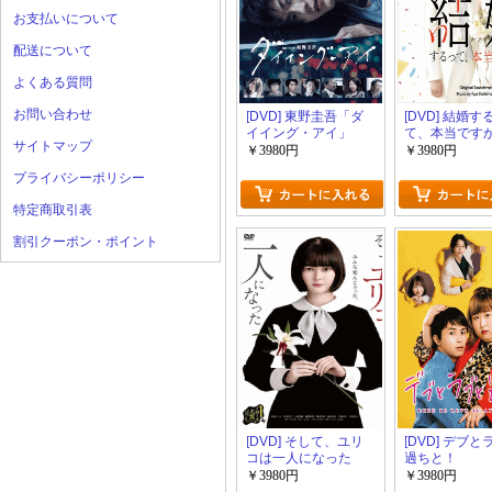
お支払いについて
配送について
よくある質問
お問い合わせ
[DVD] 東野圭吾「ダ
[DVD] 結婚す
イイング・アイ」
て、本当です
サイトマップ
￥3980円
￥3980円
プライバシーポリシー
特定商取引表
割引クーポン・ポイント
[DVD] そして、ユリ
[DVD] デブ
コは一人になった
過ちと！
￥3980円
￥3980円