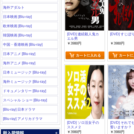
海外アダルト
日本映画 [Blu-ray]
欧米映画 [Blu-ray]
[DVD] 連続殺人鬼カ
[DVD] すじぼ
韓国映画 [Blu-ray]
エル男
￥3980円
￥3980円
中国・香港映画 [Blu-ray]
日本アニメ [Blu-ray]
海外アニメ [Blu-ray]
日本ミュージック [Blu-ray]
海外ミュージック [Blu-ray]
ドキュメンタリー [Blu-ray]
スペシャル ショー [Blu-ray]
[Blu-ray] 日本ドラマ
[Blu-ray] アメリカドラマ
[DVD] ソロ活女子の
[DVD] それ
ススメ２
誓いますか？
￥3980円
￥3980円