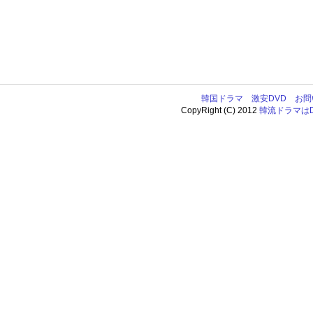
韓国ドラマ
激安DVD
お問
CopyRight (C) 2012
韓流ドラマはDV