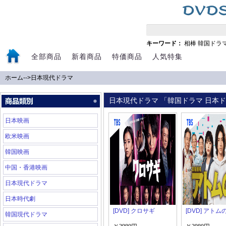
キーワード：
相棒
韓国ドラ
全部商品
新着商品
特価商品
人気特集
ホーム
-->
日本現代ドラマ
日本現代ドラマ 「韓国ドラマ 日本ドラ
日本映画
欧米映画
韓国映画
中国・香港映画
日本現代ドラマ
日本時代劇
[DVD] クロサギ
[DVD] アトム
韓国現代ドラマ