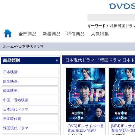
キーワード：
相棒
韓国ドラ
全部商品
新着商品
特価商品
人気特集
ホーム
-->
日本現代ドラマ
日本現代ドラマ 「韓国ドラマ 日本ドラ
日本映画
欧米映画
韓国映画
中国・香港映画
日本現代ドラマ
日本時代劇
[DVD] IP～サイバー捜
[MP4] IP～
韓国現代ドラマ
査班 第1話- 第9話
査班 第1話- 第