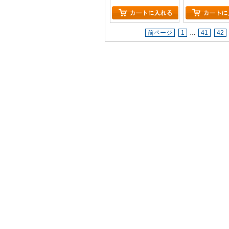
前ページ
1
…
41
42