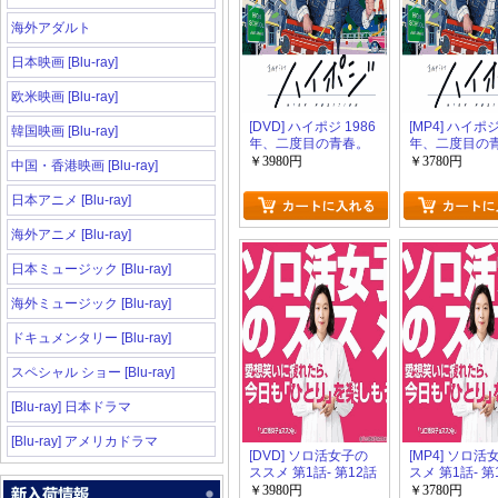
海外アダルト
日本映画 [Blu-ray]
欧米映画 [Blu-ray]
[DVD] ハイポジ 1986
[MP4] ハイポジ
韓国映画 [Blu-ray]
年、二度目の青春。
年、二度目の
第1話- 第12話
第1話- 第12話
￥3980円
￥3780円
中国・香港映画 [Blu-ray]
（7.82）
日本アニメ [Blu-ray]
海外アニメ [Blu-ray]
日本ミュージック [Blu-ray]
海外ミュージック [Blu-ray]
ドキュメンタリー [Blu-ray]
スペシャル ショー [Blu-ray]
[Blu-ray] 日本ドラマ
[Blu-ray] アメリカドラマ
[DVD] ソロ活女子の
[MP4] ソロ
ススメ 第1話- 第12話
スメ 第1話- 第
（8.33）
￥3980円
￥3780円