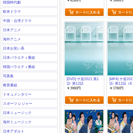
（12.43）
￥4280円
￥3980円
韓国時代劇
欧米ドラマ
中国・台湾ドラマ
日本アニメ
海外アニメ
日本お笑い系
日本バラエティ番組
韓国バラエティ番組
写真集
[DVD] サ道2021 第1
[MP4] サ道202
話- 第12話
話- 第12話（8
教育番組
￥3980円
￥3780円
ドキュメンタリー
スポーツ レジャー
日本ミュージック
海外ミュージック
日本アダルト