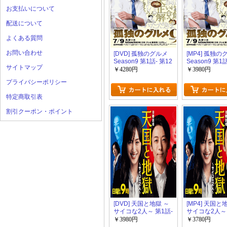
お支払いについて
配送について
よくある質問
お問い合わせ
[DVD] 孤独のグルメ
[MP4] 孤独の
Season9 第1話- 第12
Season9 第1
サイトマップ
話
話（10.4）
￥4280円
￥3980円
プライバシーポリシー
特定商取引表
割引クーポン・ポイント
[DVD] 天国と地獄 ～
[MP4] 天国と
サイコな2人～ 第1話-
サイコな2人～ 
第10話
第10話（15.1
￥3980円
￥3780円