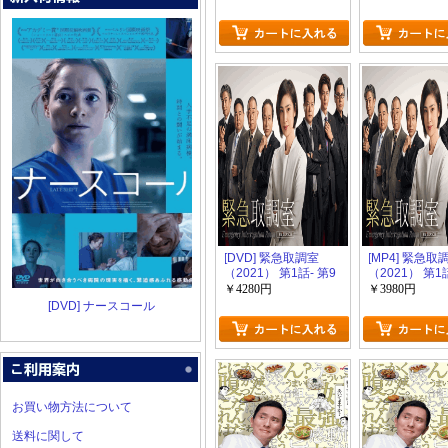
[DVD] 緊急取調室
[MP4] 緊急取
（2021） 第1話- 第9
（2021） 第1
話
話（12.46）
￥4280円
￥3980円
[DVD] ナースコール
お買い物方法について
送料に関して