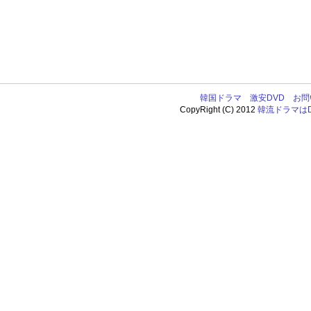
韓国ドラマ
激安DVD
お問
CopyRight (C) 2012
韓流ドラマはDV