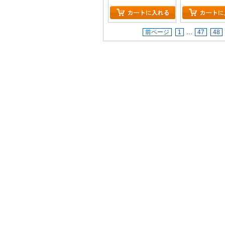
前ページ
1
…
47
48