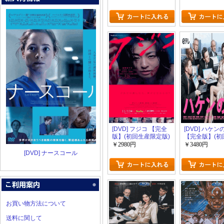
【完全版】(初回生産
限定版)
[DVD] フジコ 【完全
[DVD] ハケン
版】(初回生産限定版)
【完全版】(初
限定版)
￥2980円
￥3480円
[DVD] ナースコール
お買い物方法について
送料に関して