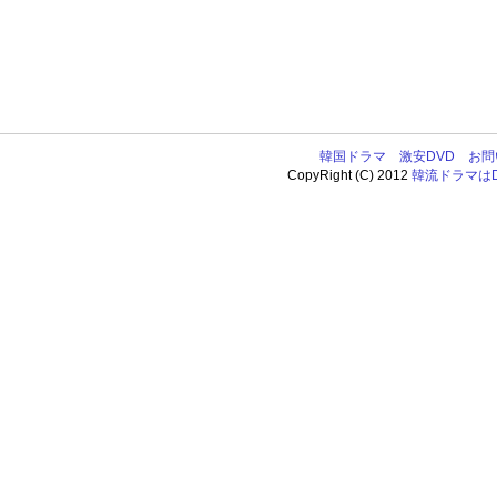
韓国ドラマ
激安DVD
お問
CopyRight (C) 2012
韓流ドラマはDV