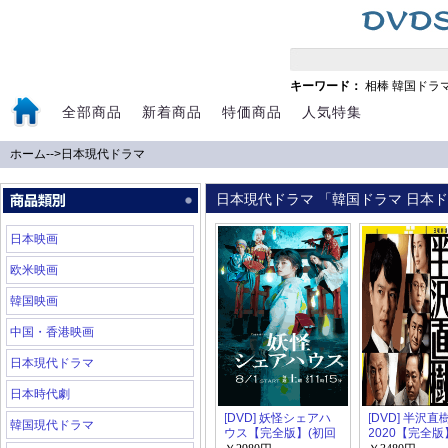
キーワード：
相棒
韓国ドラ
全部商品
新着商品
特価商品
人気特集
ホーム
-->
日本現代ドラマ
日本現代ドラマ 「韓国ドラマ 日本ドラ
日本映画
欧米映画
韓国映画
中国・香港映画
日本現代ドラマ
日本時代劇
[DVD] 妖怪シェアハ
[DVD] 半沢直
韓国現代ドラマ
ウス【完全版】(初回
2020【完全版