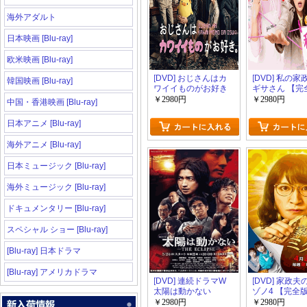
海外アダルト
日本映画 [Blu-ray]
欧米映画 [Blu-ray]
[DVD] おじさんはカ
[DVD] 私の
韓国映画 [Blu-ray]
ワイイものがお好き
ギサさん 【完
【完全版】(初回生産
(初回生産限定
￥2980円
￥2980円
中国・香港映画 [Blu-ray]
限定版)
日本アニメ [Blu-ray]
海外アニメ [Blu-ray]
日本ミュージック [Blu-ray]
海外ミュージック [Blu-ray]
ドキュメンタリー [Blu-ray]
スペシャル ショー [Blu-ray]
[Blu-ray] 日本ドラマ
[Blu-ray] アメリカドラマ
[DVD] 連続ドラマW
[DVD] 家政
太陽は動かない
ゾノ4 【完全
―THE ECLIPSE―
回生産限定版)
￥2980円
￥2980円