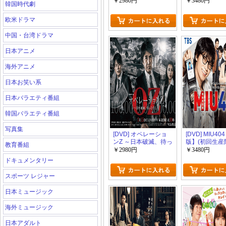
生産限定版)
生産限定版)
￥2980円
￥3480円
韓国時代劇
欧米ドラマ
中国・台湾ドラマ
日本アニメ
海外アニメ
日本お笑い系
日本バラエティ番組
韓国バラエティ番組
写真集
[DVD] オペレーショ
[DVD] MIU4
ンZ ～日本破滅、待っ
版】(初回生産
教育番組
たなし～ 【完全版】
￥2980円
￥3480円
(初回生産限定版)
ドキュメンタリー
スポーツ レジャー
日本ミュージック
海外ミュージック
日本アダルト