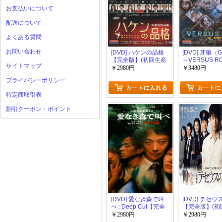
お支払いについて
配送について
よくある質問
お問い合わせ
[DVD] ハケンの品格
[DVD] 牙狼（
【完全版】(初回生産
～VERSUS R
サイトマップ
限定版)
【完全版】(初
￥2980円
￥3480円
限定版)
プライバシーポリシー
特定商取引表
割引クーポン・ポイント
[DVD] 愛なき森で叫
[DVD] テセ
べ : Deep Cut【完全
【完全版】(初
版】(初回生産限定版)
限定版)
￥2980円
￥2980円