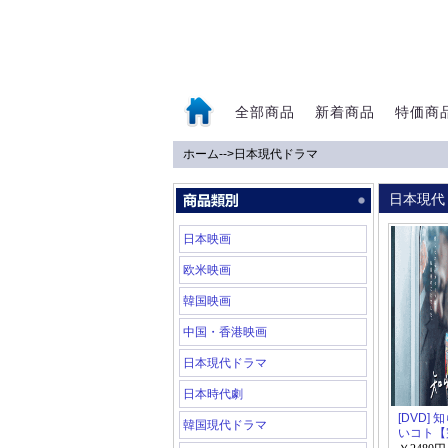
全部商品
新着商品
特価商
ホーム
-->
日本現代ドラマ
0
日本現代
日本映画
欧米映画
韓国映画
中国・香港映画
日本現代ドラマ
日本時代劇
[DVD]
韓国現代ドラマ
いコト【