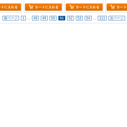
前ページ
1
…
48
49
50
51
52
53
54
…
111
次ページ