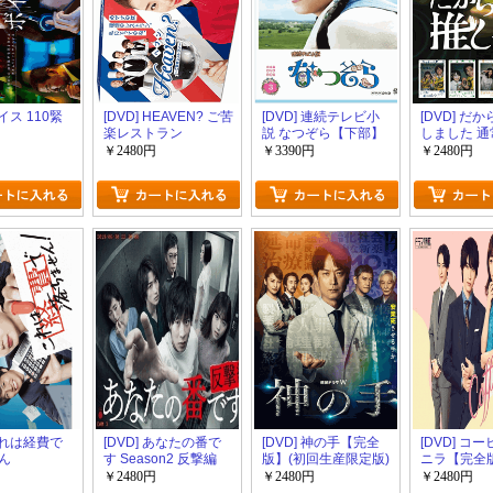
ボイス 110緊
[DVD] HEAVEN? ご苦
[DVD] 連続テレビ小
[DVD] だ
楽レストラン
説 なつぞら【下部】
しました 通
￥2480円
￥3390円
￥2480円
 これは経費で
[DVD] あなたの番で
[DVD] 神の手【完全
[DVD] コ
ん
す Season2 反撃編
版】(初回生産限定版)
ニラ【完全
【完全版】(初回生産
生産限定版)
￥2480円
￥2480円
￥2480円
限定版)