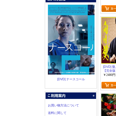
[DVD]
【完全版
限定版)
￥2480円
[DVD] ナースコール
お買い物方法について
送料に関して