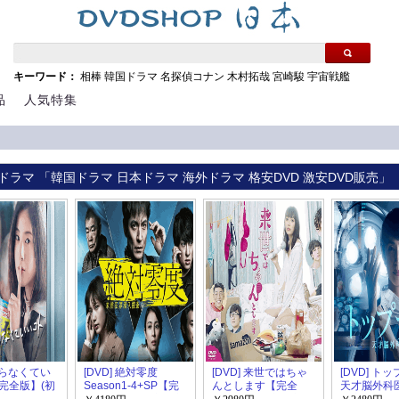
キーワード：
相棒
韓国ドラマ
名探偵コナン
木村拓哉
宮崎駿
宇宙戦艦
品
人気特集
ドラマ 「韓国ドラマ 日本ドラマ 海外ドラマ 格安DVD 激安DVD販売」
 知らなくてい
[DVD] 絶対零度
[DVD] 来世ではちゃ
[DVD] ト
完全版】(初
Season1-4+SP【完
んとします【完全
天才脳外科