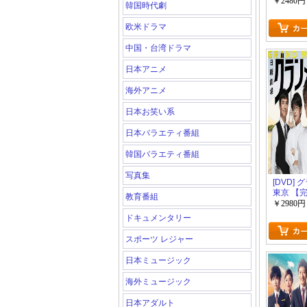
回生産限
￥2480円
韓国時代劇
欧米ドラマ
中国・台湾ドラマ
日本アニメ
海外アニメ
日本お笑い系
日本バラエティ番組
韓国バラエティ番組
写真集
[DVD]
東京 【
教育番組
生産限定
￥2980円
ドキュメンタリー
スポーツ レジャー
日本ミュージック
海外ミュージック
日本アダルト