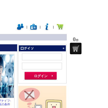
|
|
|
0
件
ップナイフ-
医の条件