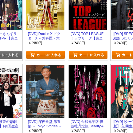
 おっさんずラ
[DVD] Doctor-X ドク
[DVD] TOP LEAGUE
[DVD] SP
e sky- 【完全
ターX ～外科医・大
トップリーグ【完全
結篇 SICK'
回生産限定版)
門未知子～ 6 【完全
版】(初回生産限定版)
内閣情報調
￥2980円
￥2480円
￥2480円
版】(初回生産限定版)
事項専従係
【完全版】
限定版)
 W県警の悲劇
[DVD] 深夜食堂 第五
[DVD] 令和元年版 怪
[DVD] Iタ
】(初回生産
部 －Tokyo Stories －
談牡丹燈籠 Beauty＆
版】(初回生
【完全版】(初回生産
Fear 【完全版】(初回
￥2980円
￥2480円
￥2480円