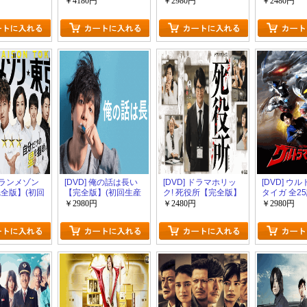
定版)
全版】(初回生産限定
版】(初回生産限定版)
【完全版】
￥4180円
￥2980円
￥2480円
版)
限定版)
 グランメゾン
[DVD] 俺の話は長い
[DVD] ドラマホリッ
[DVD] ウ
完全版】(初回
【完全版】(初回生産
ク! 死役所【完全版】
タイガ 全2
版)
限定版)
(初回生産限定版)
版】(初回生
￥2980円
￥2480円
￥2980円