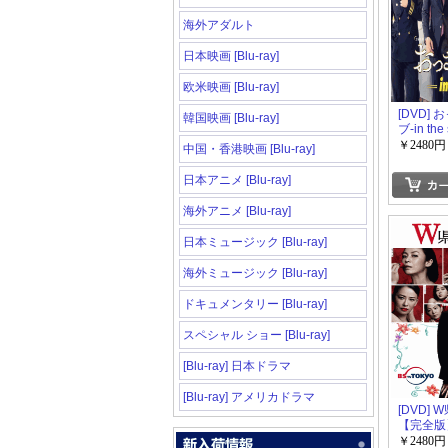
海外アダルト
日本映画 [Blu-ray]
欧米映画 [Blu-ray]
[DVD]
韓国映画 [Blu-ray]
ブ-in th
版】(初
￥2480円
中国・香港映画 [Blu-ray]
日本アニメ [Blu-ray]
海外アニメ [Blu-ray]
日本ミュージック [Blu-ray]
海外ミュージック [Blu-ray]
ドキュメンタリー [Blu-ray]
スペシャル ショー [Blu-ray]
[Blu-ray] 日本ドラマ
[Blu-ray] アメリカドラマ
[DVD]
【完全版
限定版)
￥2480円