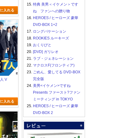
15.
特典 美男＜イケメン＞です
ね ファンへの贈り物
16.
HEROES / ヒーローズ 豪華
DVD-BOX 1+2
17.
ロングバケーション
18.
ROOKIES ルーキーズ
19.
おくりびと
20.
[DVD] ガリレオ
21.
ラブ・ジェネレーション
22.
マクロスF(フロンティア)
23.
ごめん、愛してる DVD-BOX
完全版
7人 V
24.
美男<イケメン>ですね
Presents ファースト?ファン
ミーティング in TOKYO
25.
HEROES / ヒーローズ 豪華
DVD-BOX 2