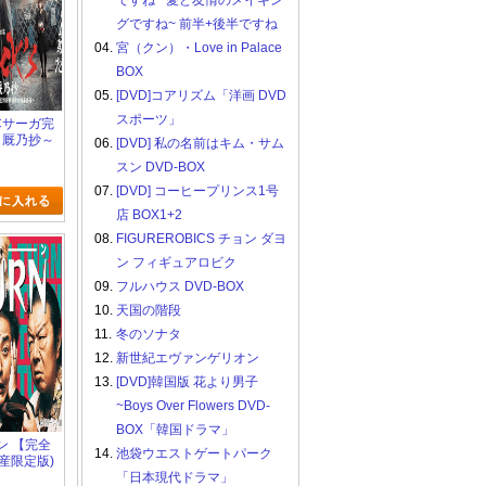
ですね ~愛と友情のメイキン
グですね~ 前半+後半ですね
04.
宮（クン）・Love in Palace
BOX
05.
[DVD]コアリズム「洋画 DVD
スポーツ」
ECサーガ完
S 厩乃抄～
06.
[DVD] 私の名前はキム・サム
査室特務
スン DVD-BOX
事件簿～
(初回生産
07.
[DVD] コーヒープリンス1号
店 BOX1+2
08.
FIGUREROBICS チョン ダヨ
ン フィギュアロビク
09.
フルハウス DVD-BOX
10.
天国の階段
11.
冬のソナタ
12.
新世紀エヴァンゲリオン
13.
[DVD]韓国版 花より男子
~Boys Over Flowers DVD-
BOX「韓国ドラマ」
ーン 【完全
14.
池袋ウエストゲートパーク
産限定版)
「日本現代ドラマ」