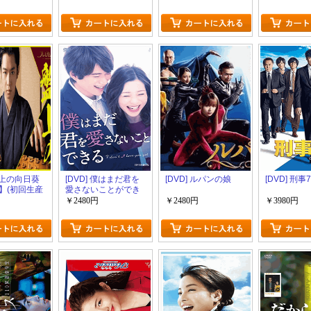
限定版)
生産限定版)
 盤上の向日葵
[DVD] 僕はまだ君を
[DVD] ルパンの娘
[DVD] 刑事
】(初回生産
愛さないことができ
る
￥2480円
￥2480円
￥3980円