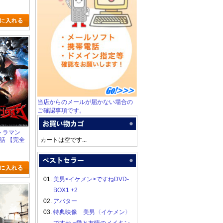
(初回生産
当店からのメールが届かない場合の
ご確認事項です。
ルトラマン
5話 【完全
カートは空です...
産限定版)
01.
美男<イケメン>ですねDVD-
BOX1 +2
02.
アバター
03.
特典映像 美男〈イケメン〉