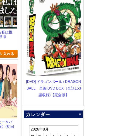
から私は推
常版
[DVD] ドラゴンボール / DRAGON
BALL 全編 DVD BOX（全話153
話収録)【完全版】
ーヒー＆バ
版】(初回
2026年8月