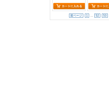
前ページ
1
…
52
53