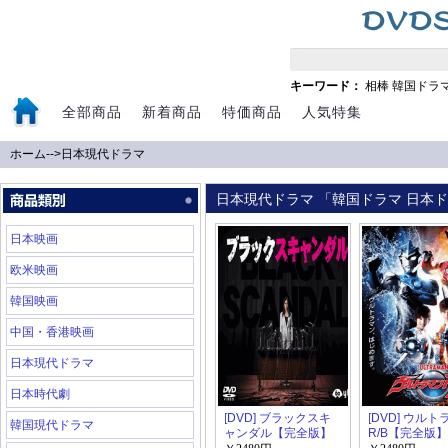
キーワード：
相棒
韓国ドラ
全部商品
新着商品
特価商品
人気特集
ホーム
-->
日本現代ドラマ
日本現代ドラマ 「韓国ドラマ 日本ドラ
日本映画
欧米映画
韓国映画
中国・香港映画
日本現代ドラマ
日本時代劇
[DVD] ブラックスキ
[DVD] ウル
韓国現代ドラマ
ャンダル【完全版】
R/B【完全版】