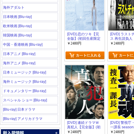
海外アダルト
日本映画 [Blu-ray]
欧米映画 [Blu-ray]
[DVD] 恋のツキ【完
[DVD] ラス
韓国映画 [Blu-ray]
全版】(初回生産限定
ス 再生請負人
版)
版】(初回生産
￥2480円
￥2480円
中国・香港映画 [Blu-ray]
日本アニメ [Blu-ray]
海外アニメ [Blu-ray]
日本ミュージック [Blu-ray]
海外ミュージック [Blu-ray]
ドキュメンタリー [Blu-ray]
スペシャル ショー [Blu-ray]
[Blu-ray] 日本ドラマ
[Blu-ray] アメリカドラマ
[DVD] 連続ドラマＷ
[DVD] 警視
真犯人【完全版】(初
一課長 seaso
回生産限定版)
全版】(初回生
￥2480円
￥2480円