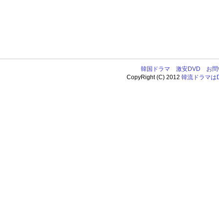
韓国ドラマ
激安DVD
お問
CopyRight (C) 2012
韓流ドラマはDV