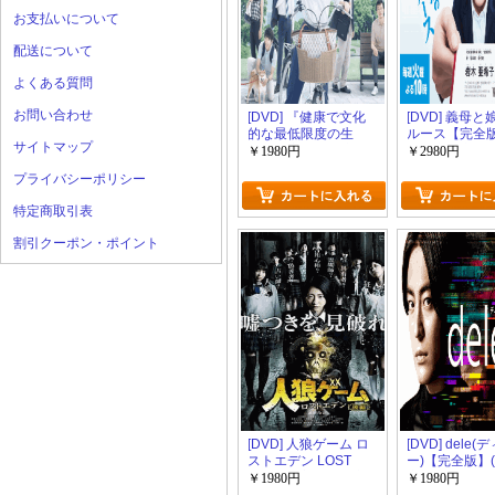
お支払いについて
配送について
よくある質問
お問い合わせ
[DVD] 『健康で文化
[DVD] 義母
的な最低限度の生
ルース【完全版
サイトマップ
活』【完全版】(初回
回生産限定版)
￥1980円
￥2980円
生産限定版)
プライバシーポリシー
特定商取引表
割引クーポン・ポイント
[DVD] 人狼ゲーム ロ
[DVD] dele
ストエデン LOST
ー)【完全版】
EDEN【完全版】(初
産限定版)
￥1980円
￥1980円
回生産限定版)