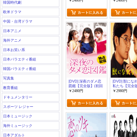
(初回生産限定版)
生産限定版)
￥2480円
￥2480円
韓国時代劇
欧米ドラマ
中国・台湾ドラマ
日本アニメ
海外アニメ
日本お笑い系
日本バラエティ番組
韓国バラエティ番組
写真集
[DVD] 深夜のダメ恋
[DVD] 獣に
図鑑【完全版】(初回
私たち【完全版
教育番組
生産限定版)
回生産限定版)
￥2480円
￥2980円
ドキュメンタリー
スポーツ レジャー
日本ミュージック
海外ミュージック
日本アダルト