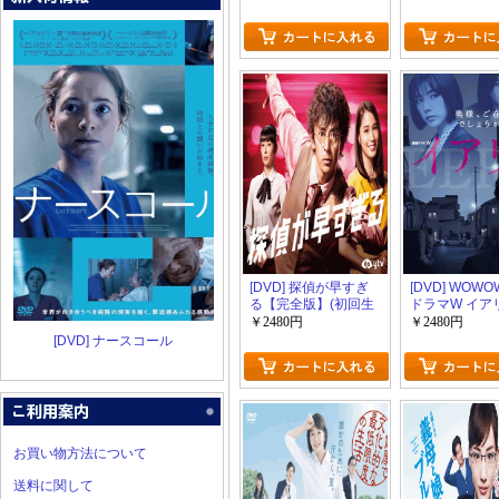
版)
[DVD] 探偵が早すぎ
[DVD] WOW
る【完全版】(初回生
ドラマW イア
産限定版)
えない顔【完
￥2480円
￥2480円
(初回生産限定
[DVD] ナースコール
お買い物方法について
送料に関して