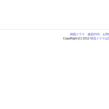
韓国ドラマ
激安DVD
お問
CopyRight (C) 2012
韓流ドラマはDV