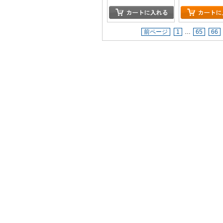
版)
版】(初回生産
前ページ
1
…
65
66