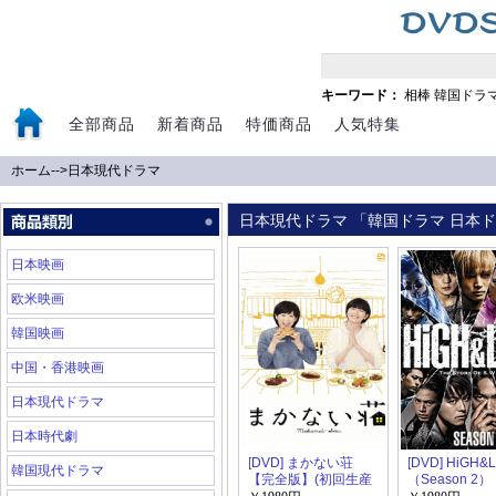
キーワード：
相棒
韓国ドラ
全部商品
新着商品
特価商品
人気特集
ホーム
-->
日本現代ドラマ
日本現代ドラマ 「韓国ドラマ 日本ドラ
日本映画
欧米映画
韓国映画
中国・香港映画
日本現代ドラマ
日本時代劇
[DVD] まかない荘
[DVD] HiGH&
韓国現代ドラマ
【完全版】(初回生産
（Season 2