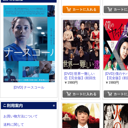
限定版)
[DVD] 世界一難しい
[DVD] 僕の
恋【完全版】(初回生
【完全版】(初
産限定版)
限定版)
￥1980円
￥1980円
[DVD] ナースコール
お買い物方法について
送料に関して