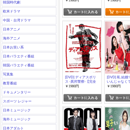
限定版)
版】(初回生産
￥1980円
￥1980円
韓国時代劇
欧米ドラマ
中国・台湾ドラマ
日本アニメ
海外アニメ
日本お笑い系
日本バラエティ番組
韓国バラエティ番組
写真集
[DVD] ディアスポリ
[DVD] 私 結
ス -異邦警察-【完全
いんじゃなく
教育番組
版】(初回生産限定版)
ないんです【
￥1980円
￥1980円
版】(初回生産
ドキュメンタリー
スポーツ レジャー
日本ミュージック
海外ミュージック
日本アダルト