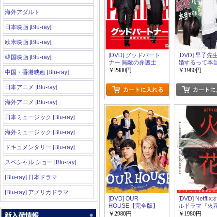
海外アダルト
日本映画 [Blu-ray]
欧米映画 [Blu-ray]
[DVD] グッドパート
[DVD] 早子
韓国映画 [Blu-ray]
ナー 無敵の弁護士
婚するって本
【完全版】(初回生産
か? 【完全版
￥2980円
￥1980円
中国・香港映画 [Blu-ray]
限定版)
生産限定版)
日本アニメ [Blu-ray]
海外アニメ [Blu-ray]
日本ミュージック [Blu-ray]
海外ミュージック [Blu-ray]
ドキュメンタリー [Blu-ray]
スペシャル ショー [Blu-ray]
[Blu-ray] 日本ドラマ
[Blu-ray] アメリカドラマ
[DVD] OUR
[DVD] Netfl
HOUSE【完全版】
ルドラマ『火
(初回生産限定版)
【完全版】(初
￥2980円
￥1980円