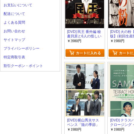
お支払いについて
配送について
よくある質問
お問い合わせ
[DVD] 民王 番外編 秘
[DVD] 火の
書貝原と6人の怪しい
版】(初回生産
サイトマップ
客【完全版】(初回生
￥3980円
￥1980円
産限定版)
プライバシーポリシー
特定商取引表
割引クーポン・ポイント
[DVD] 横山秀夫サス
[DVD] テラ
ペンス「陰の季節」
クロージング
「刑事の勲章」【完
ディレクター
￥1980円
￥1980円
全版】(初回生産限定
ディション【