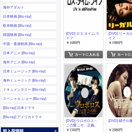
海外アダルト
日本映画 [Blu-ray]
欧米映画 [Blu-ray]
[DVD] ロス:タイム:ラ
[DVD] リー
韓国映画 [Blu-ray]
イフ
イ 2
￥1680円
￥1980円
中国・香港映画 [Blu-ray]
日本アニメ [Blu-ray]
海外アニメ [Blu-ray]
日本ミュージック [Blu-ray]
海外ミュージック [Blu-ray]
ドキュメンタリー [Blu-ray]
スペシャル ショー [Blu-ray]
[Blu-ray] 日本ドラマ
[Blu-ray] アメリカドラマ
[DVD] ウロボロス～
[DVD] 硝子の
この愛こそ、正義。
￥1500円
￥2980円