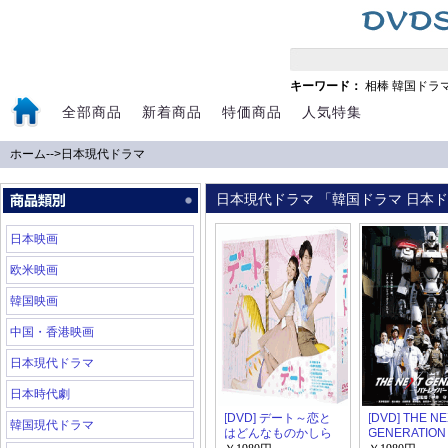
キーワード：
相棒
韓国ドラ
全部商品
新着商品
特価商品
人気特集
ホーム
-->
日本現代ドラマ
日本現代ドラマ 「韓国ドラマ 日本ドラ
日本映画
欧米映画
韓国映画
中国・香港映画
日本現代ドラマ
日本時代劇
[DVD] デート～恋と
[DVD] THE N
韓国現代ドラマ
はどんなものかしら
GENERATIO