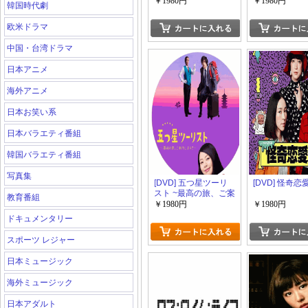
～
イバー（1-7）
￥1980円
￥1980円
韓国時代劇
欧米ドラマ
中国・台湾ドラマ
日本アニメ
海外アニメ
日本お笑い系
日本バラエティ番組
韓国バラエティ番組
写真集
[DVD] 五つ星ツーリ
[DVD] 怪奇
スト ~最高の旅、ご案
教育番組
内します!!~
￥1980円
￥1980円
ドキュメンタリー
スポーツ レジャー
日本ミュージック
海外ミュージック
日本アダルト