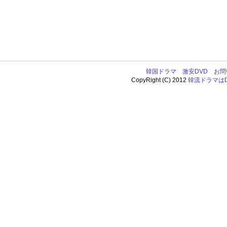
韓国ドラマ
激安DVD
お問
CopyRight (C) 2012
韓流ドラマはDV