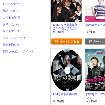
お支払いについて
配送について
よくある質問
お問い合わせ
[DVD] なぜ東堂院聖
[DVD] 女くど
也１６歳は彼女が出
サイトマップ
来ないのか？
￥1980円
￥1980円
プライバシーポリシー
特定商取引表
割引クーポン・ポイント
[DVD] 贖罪の奏鳴曲
[DVD] アイ
ンマ
￥1500円
￥1500円