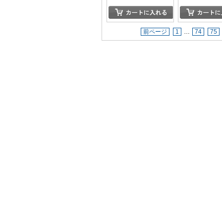
前ページ
1
…
74
75