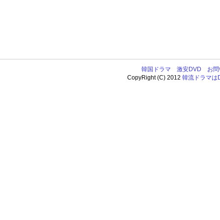
韓国ドラマ
激安DVD
お問
CopyRight (C) 2012
韓流ドラマはDV