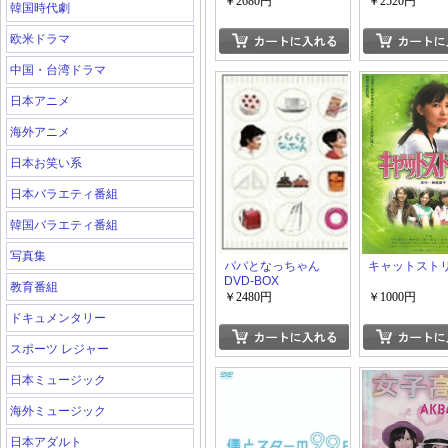
ット DVD-BO
￥2680円
￥2520円
韓国時代劇
欧米ドラマ
中国・台湾ドラマ
日本アニメ
海外アニメ
日本お笑い系
日本バラエティ番組
韓国バラエティ番組
写真集
パパとなっちゃん
キャットスト
DVD-BOX
教育番組
￥2480円
￥1000円
ドキュメンタリー
スポーツ レジャー
日本ミュージック
海外ミュージック
日本アダルト