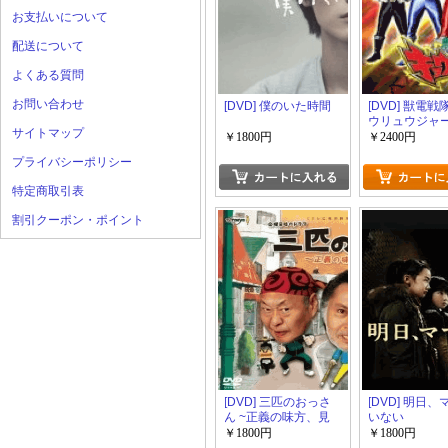
お支払いについて
配送について
よくある質問
お問い合わせ
[DVD] 僕のいた時間
[DVD] 獣電
ウリュウジャ
サイトマップ
￥1800円
￥2400円
プライバシーポリシー
特定商取引表
割引クーポン・ポイント
[DVD] 三匹のおっさ
[DVD] 明日
ん ~正義の味方、見
いない
参!!~
￥1800円
￥1800円