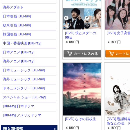
海外アダルト
日本映画 [Blu-ray]
欧米映画 [Blu-ray]
[DVD] 僕とスターの
[DVD] 女子高
韓国映画 [Blu-ray]
99日
￥1800円
￥1800円
中国・香港映画 [Blu-ray]
日本アニメ [Blu-ray]
海外アニメ [Blu-ray]
日本ミュージック [Blu-ray]
海外ミュージック [Blu-ray]
ドキュメンタリー [Blu-ray]
スペシャル ショー [Blu-ray]
[Blu-ray] 日本ドラマ
[Blu-ray] アメリカドラマ
[DVD] なぞの転校生
[DVD] 慰謝料
あなたの涙、
変えましょう~
￥1800円
￥1800円