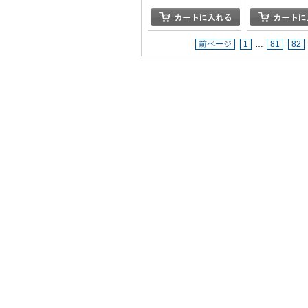
前ページ
1
…
81
82