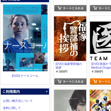
[DVD] 福家警部補の
[DVD] 医龍4~
挨拶
Medical Drag
￥1800円
￥3980円
[DVD] ナースコール
お買い物方法について
送料に関して