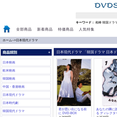
キーワード：
相棒
韓国ドラ
全部商品
新着商品
特価商品
人気特集
ホーム
-->
日本現代ドラマ
日本現代ドラマ 「韓国ドラマ 日本ドラ
日本映画
欧米映画
韓国映画
中国・香港映画
日本現代ドラマ
日本時代劇
君が思い出になる前
あなたの隣に
韓国現代ドラマ
に DVD-BOX
る ディレクタ