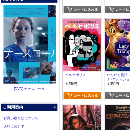
ペルセポリス
わんわん物語 
ナ?エディシ
￥550円
￥550円
[DVD] ナースコール
お買い物方法について
送料に関して