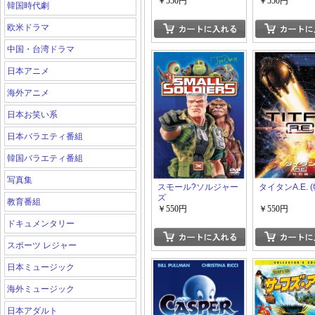
ぶつたち
￥550円
￥550円
韓国時代劇
欧米ドラマ
中国・台湾ドラマ
日本アニメ
海外アニメ
日本お笑い系
日本バラエティ番組
韓国バラエティ番組
写真集
スモール?ソルジャー
タイタンA.E. 
ズ
教育番組
￥550円
￥550円
ドキュメンタリー
スポーツ レジャー
日本ミュージック
海外ミュージック
日本アダルト