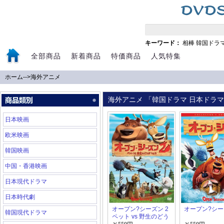
キーワード：
相棒
韓国ドラ
全部商品
新着商品
特価商品
人気特集
ホーム
-->
海外アニメ
海外アニメ 「韓国ドラマ 日本ドラマ 
日本映画
欧米映画
韓国映画
中国・香港映画
日本現代ドラマ
日本時代劇
オープン?シーズン 2
オープン?シ
韓国現代ドラマ
ペット vs 野生のどう