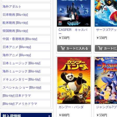
海外アダルト
日本映画 [Blu-ray]
欧米映画 [Blu-ray]
CASPER キャスパ
サーフズ?ア
韓国映画 [Blu-ray]
ー
￥550円
￥550円
中国・香港映画 [Blu-ray]
日本アニメ [Blu-ray]
海外アニメ [Blu-ray]
日本ミュージック [Blu-ray]
海外ミュージック [Blu-ray]
ドキュメンタリー [Blu-ray]
スペシャル ショー [Blu-ray]
[Blu-ray] 日本ドラマ
[Blu-ray] アメリカドラマ
カンフー・パンダ
ジャングル?ブ
￥600円
￥550円