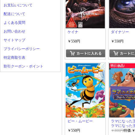
お支払いについて
配送について
よくある質問
お問い合わせ
ケイナ
ダイナソー
サイトマップ
￥550円
￥550円
プライバシーポリシー
特定商取引表
割引クーポン・ポイント
ビー・ムービー
ラマになった
ラマになった王
ロンクのノリ
￥550円
￥800円
特価:￥
作戦 2作品