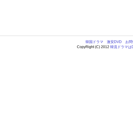
韓国ドラマ
激安DVD
お問
CopyRight (C) 2012
韓流ドラマはDV