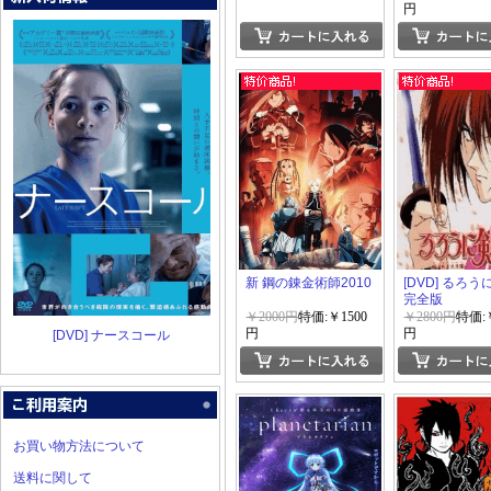
隊~
円
新 鋼の錬金術師2010
[DVD] るろ
完全版
￥2000円
特価:￥1500
￥2800円
特価:￥
円
円
[DVD] ナースコール
お買い物方法について
送料に関して