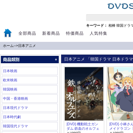
キーワード：
相棒
韓国ドラ
全部商品
新着商品
特価商品
人気特集
ホーム
-->
日本アニメ
日本アニメ 「韓国ドラマ 日本ドラマ 
日本映画
欧米映画
韓国映画
中国・香港映画
日本現代ドラマ
日本時代劇
[DVD] 機動戦士ガン
[DVD] 小林
韓国現代ドラマ
ダム 鉄血のオルフェ
メイドラゴン