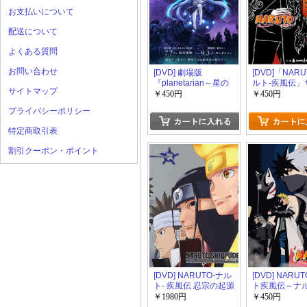
お支払いについて
配送について
よくある質問
お問い合わせ
[DVD] 劇場版
[DVD]「NARU
『planetarian～星の
ルト-疾風伝」
サイトマップ
人～』
真伝 来光篇
￥450円
￥450円
プライバシーポリシー
特定商取引表
割引クーポン・ポイント
[DVD] NARUTO-ナル
[DVD] NARU
ト- 疾風伝 忍宗の起源
ト疾風伝～ナ
~二つの魂インドラ・
結婚～
￥1980円
￥450円
アシュラ~ 1-3【完全