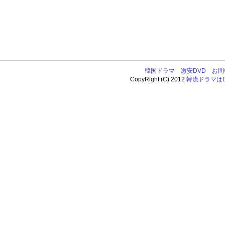
韓国ドラマ
激安DVD
お問
CopyRight (C) 2012
韓流ドラマはDV