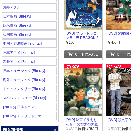
海外アダルト
日本映画 [Blu-ray]
欧米映画 [Blu-ray]
[DVD] ブルードラゴ
[DVD] orange
韓国映画 [Blu-ray]
ン BLUE DRAGON 2
￥200円
￥450円
中国・香港映画 [Blu-ray]
日本アニメ [Blu-ray]
海外アニメ [Blu-ray]
日本ミュージック [Blu-ray]
海外ミュージック [Blu-ray]
ドキュメンタリー [Blu-ray]
スペシャル ショー [Blu-ray]
[Blu-ray] 日本ドラマ
[Blu-ray] アメリカドラマ
[DVD] 映画ドラえも
[DVD] 頭文字
ん 新・のび太の大魔
境 ~ペコと5人の探検
￥450円
特価:￥380円
￥5800円
特価:￥