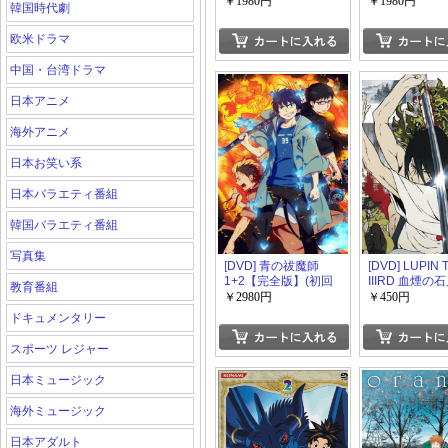
ンズ 弐【完全版】(初
版】(初回生産
￥1980円
￥1980円
韓国時代劇
回生産限定版)
欧米ドラマ
中国・台湾ドラマ
日本アニメ
海外アニメ
日本お笑い系
日本バラエティ番組
韓国バラエティ番組
写真集
[DVD] 青の祓魔師
[DVD] LUPIN 
1+2【完全版】(初回
IIIRD 血煙の
教育番組
生産限定版)
門
￥2980円
￥450円
ドキュメンタリー
スポーツ レジャー
日本ミュージック
海外ミュージック
日本アダルト