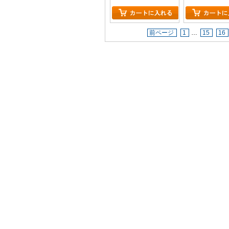
版】(初回生産限定版)
前ページ
1
…
15
16