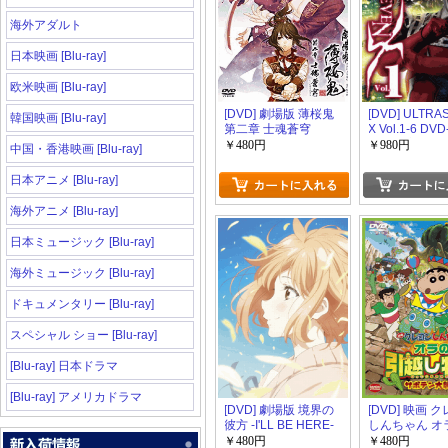
海外アダルト
日本映画 [Blu-ray]
欧米映画 [Blu-ray]
[DVD] 劇場版 薄桜鬼
[DVD] ULTRA
韓国映画 [Blu-ray]
第二章 士魂蒼穹
X Vol.1-6 DVD
BOX【完全版
￥480円
￥980円
中国・香港映画 [Blu-ray]
日本アニメ [Blu-ray]
海外アニメ [Blu-ray]
日本ミュージック [Blu-ray]
海外ミュージック [Blu-ray]
ドキュメンタリー [Blu-ray]
スペシャル ショー [Blu-ray]
[Blu-ray] 日本ドラマ
[Blu-ray] アメリカドラマ
[DVD] 劇場版 境界の
[DVD] 映画 
彼方 -I'LL BE HERE-
しんちゃん オ
未来篇
越し物語 サボ
￥480円
￥480円