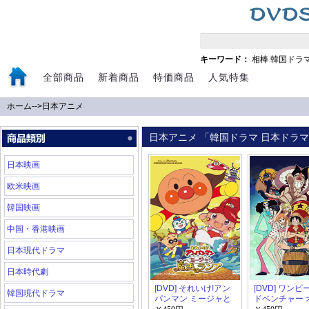
キーワード：
相棒
韓国ドラ
全部商品
新着商品
特価商品
人気特集
ホーム
-->
日本アニメ
日本アニメ 「韓国ドラマ 日本ドラマ 
日本映画
欧米映画
韓国映画
中国・香港映画
日本現代ドラマ
日本時代劇
[DVD] それいけ!アン
[DVD] ワンピ
韓国現代ドラマ
パンマン ミージャと
ドベンチャー 