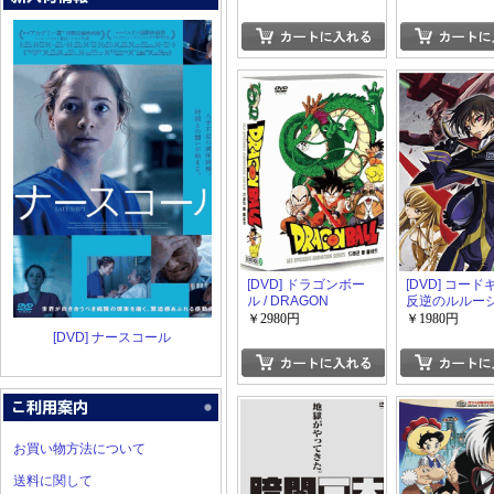
襲撃
[DVD] ドラゴンボー
[DVD] コー
ル / DRAGON
反逆のルルー
BALL 全編 DVD
DVD-BOX【
￥2980円
￥1980円
BOX（全話153話収
[DVD] ナースコール
録)【完全版】
お買い物方法について
送料に関して