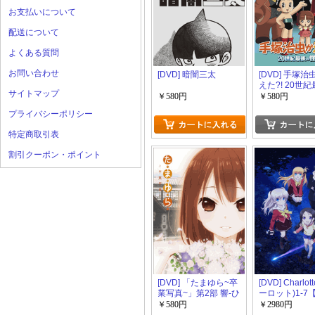
お支払いについて
配送について
よくある質問
お問い合わせ
[DVD] 暗闇三太
[DVD] 手塚
えた?! 20世
サイトマップ
怪事件
￥580円
￥580円
プライバシーポリシー
特定商取引表
割引クーポン・ポイント
[DVD] 「たまゆら~卒
[DVD] Charlo
業写真~」第2部 響-ひ
ーロット)1-7
びき-
版】(初回生産
￥580円
￥2980円