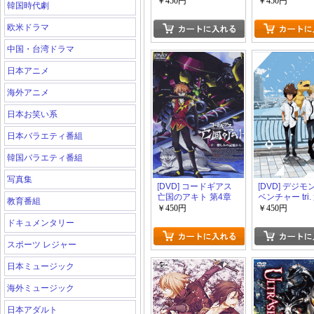
魔法のランプ
ブランディア~
￥450円
￥450円
韓国時代劇
欧米ドラマ
中国・台湾ドラマ
日本アニメ
海外アニメ
日本お笑い系
日本バラエティ番組
韓国バラエティ番組
写真集
[DVD] コードギアス
[DVD] デジ
亡国のアキト 第4章
ベンチャー tri.
教育番組
「再会」
￥450円
￥450円
ドキュメンタリー
スポーツ レジャー
日本ミュージック
海外ミュージック
日本アダルト