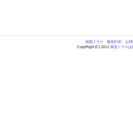
韓国ドラマ
激安DVD
お問
CopyRight (C) 2012
韓流ドラマはDV