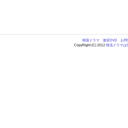
韓国ドラマ
激安DVD
お問
CopyRight (C) 2012
韓流ドラマはDV