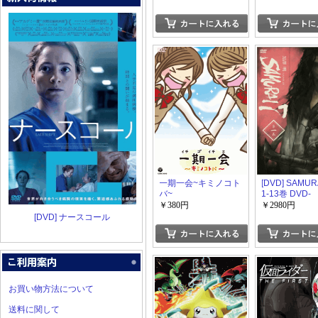
一期一会~キミノコト
[DVD] SAMUR
バ~
1-13巻 DVD-
BOX【完全版
￥380円
￥2980円
生産限定版)
[DVD] ナースコール
お買い物方法について
送料に関して