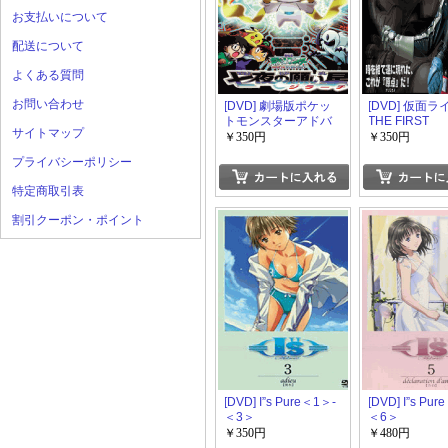
お支払いについて
配送について
よくある質問
お問い合わせ
[DVD] 劇場版ポケッ
[DVD] 仮面
トモンスターアドバ
THE FIRST
サイトマップ
ンスジェネレーショ
￥350円
￥350円
ン 七夜の願い星 ジラ
プライバシーポリシー
ーチ
特定商取引表
割引クーポン・ポイント
[DVD] I”s Pure＜1＞-
[DVD] I”s Pu
＜3＞
＜6＞
￥350円
￥480円