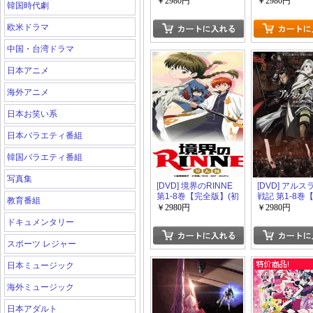
えり」Vol.1-Vol.6【完
産限定版)
￥2980円
￥2980円
韓国時代劇
全版】(初回生産限定
版)
欧米ドラマ
中国・台湾ドラマ
日本アニメ
海外アニメ
日本お笑い系
日本バラエティ番組
韓国バラエティ番組
写真集
[DVD] 境界のRINNE
[DVD] アル
第1-8巻【完全版】(初
戦記 第1-8巻
教育番組
回生産限定版)
版】(初回生産
￥2980円
￥2980円
ドキュメンタリー
スポーツ レジャー
日本ミュージック
海外ミュージック
日本アダルト