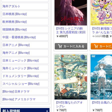
海外アダルト
日本映画 [Blu-ray]
欧米映画 [Blu-ray]
[DVD] シドニアの騎
[DVD] 劇場
韓国映画 [Blu-ray]
士 第九惑星戦役 (初回
ラ み~んなあつ
限定生産)
プリズム☆ツ
￥4880円
￥580円
特価:￥
中国・香港映画 [Blu-ray]
初回限定生産
ズミック☆ス
日本アニメ [Blu-ray]
ルツアーセッ
海外アニメ [Blu-ray]
日本ミュージック [Blu-ray]
海外ミュージック [Blu-ray]
ドキュメンタリー [Blu-ray]
スペシャル ショー [Blu-ray]
[Blu-ray] 日本ドラマ
[Blu-ray] アメリカドラマ
[DVD] 陽なたのアオ
[DVD] 台風
シグレ
￥798円
￥798円