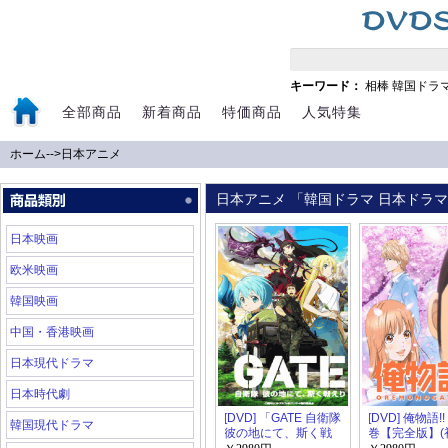
キーワード：
相棒
韓国ドラ
全部商品
新着商品
特価商品
人気特集
ホーム
-->
日本アニメ
日本アニメ 「韓国ドラマ 日本ドラマ 
日本映画
欧米映画
韓国映画
中国・香港映画
日本現代ドラマ
日本時代劇
[DVD] 「GATE 自衛隊
[DVD] 俺物語!!
韓国現代ドラマ
彼の地にて、斯く戦
巻【完全版】(