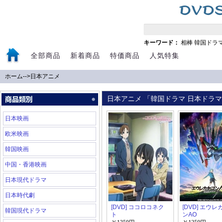
キーワード：
相棒
韓国ドラ
全部商品
新着商品
特価商品
人気特集
ホーム
-->
日本アニメ
日本アニメ 「韓国ドラマ 日本ドラマ 
日本映画
欧米映画
韓国映画
中国・香港映画
日本現代ドラマ
日本時代劇
[DVD] ココロコネク
[DVD] エウ
韓国現代ドラマ
ト
ンAO