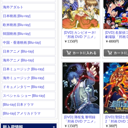
海外アダルト
日本映画 [Blu-ray]
欧米映画 [Blu-ray]
[DVD] カンピオーネ!
[DVD] 名探
韓国映画 [Blu-ray]
「邦画 DVD アニメ」
劇場版「邦画 D
ニメ」
￥1350円
￥4800円
中国・香港映画 [Blu-ray]
日本アニメ [Blu-ray]
海外アニメ [Blu-ray]
日本ミュージック [Blu-ray]
海外ミュージック [Blu-ray]
ドキュメンタリー [Blu-ray]
スペシャル ショー [Blu-ray]
[Blu-ray] 日本ドラマ
[Blu-ray] アメリカドラマ
[DVD] 薄桜鬼 黎明録
[DVD] 聖闘士
「邦画 DVD アニメ」
2「邦画 DVD
メ」
￥1350円
￥380円