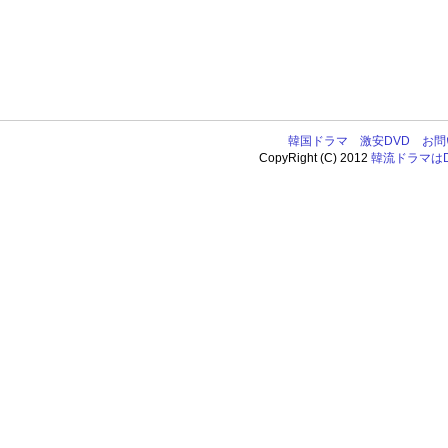
韓国ドラマ
激安DVD
お問
CopyRight (C) 2012
韓流ドラマはDV