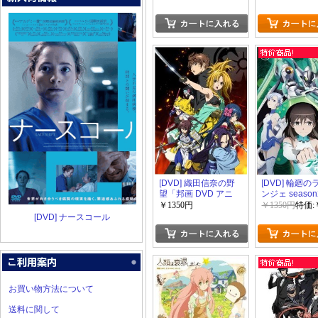
[DVD] 織田信奈の野
[DVD] 輪廻
望「邦画 DVD アニ
ンジェ seaso
メ」
画 DVD アニ
￥1350円
￥1350円
特価:
[DVD] ナースコール
お買い物方法について
送料に関して