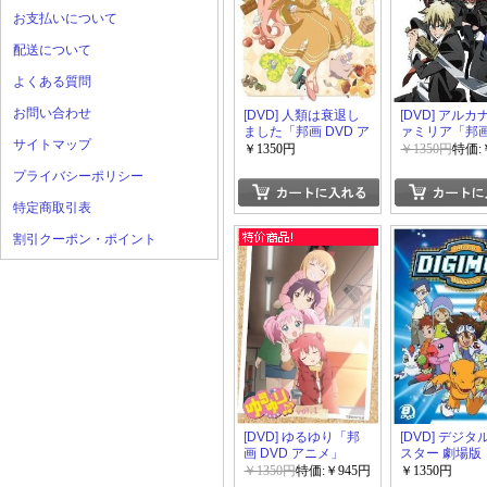
お支払いについて
配送について
よくある質問
お問い合わせ
[DVD] 人類は衰退し
[DVD] アル
ました「邦画 DVD ア
ァミリア「邦画
サイトマップ
ニメ」
アニメ」
￥1350円
￥1350円
特価:
プライバシーポリシー
特定商取引表
割引クーポン・ポイント
[DVD] ゆるゆり「邦
[DVD] デジ
画 DVD アニメ」
スター 劇場版
DVD アニメ」
￥1350円
特価:￥945円
￥1350円