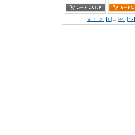
前ページ
1
…
44
45