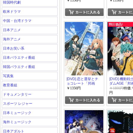
￥1350円
￥1350円
韓国時代劇
欧米ドラマ
中国・台湾ドラマ
日本アニメ
海外アニメ
日本お笑い系
日本バラエティ番組
韓国バラエティ番組
写真集
[DVD] 恋と選挙とチ
[DVD] 機動
ョコレート「邦画
ダムAGE「邦画
教育番組
DVD アニメ」
アニメ」
￥1350円
￥1800円
特価:￥
円
ドキュメンタリー
スポーツ レジャー
日本ミュージック
海外ミュージック
日本アダルト