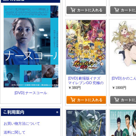
マー・ブリッジ・ス
トーリー
[DVD] 劇場版イナズ
[DVD] かのこ
マイレブンGO 究極の
絆 グリフォン
￥380円
￥1800円
[DVD] ナースコール
お買い物方法について
送料に関して