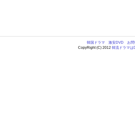
韓国ドラマ
激安DVD
お問
CopyRight (C) 2012
韓流ドラマはDV