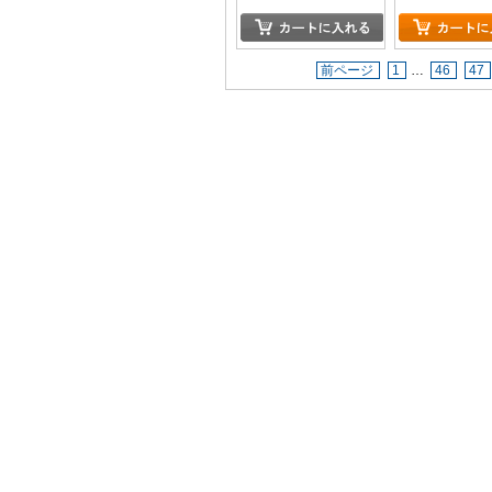
前ページ
1
…
46
47