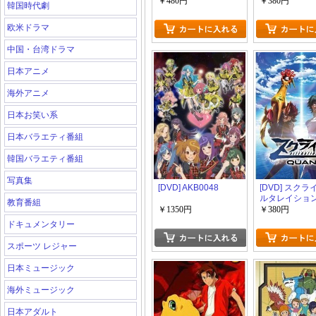
に生きる。彼女たち
ナリー in ワ
￥480円
￥380円
韓国時代劇
のいま―
ンド
欧米ドラマ
中国・台湾ドラマ
日本アニメ
海外アニメ
日本お笑い系
日本バラエティ番組
韓国バラエティ番組
写真集
[DVD] AKB0048
[DVD] スクラ
ルタレイショ
教育番組
QUAN
￥1350円
￥380円
ドキュメンタリー
スポーツ レジャー
日本ミュージック
海外ミュージック
日本アダルト