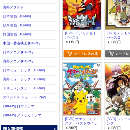
海外アダルト
日本映画 [Blu-ray]
欧米映画 [Blu-ray]
[DVD] デジモンセイ
[DVD] デジ
韓国映画 [Blu-ray]
バーズ 3
バーズ 2
￥1350円
￥1350円
中国・香港映画 [Blu-ray]
日本アニメ [Blu-ray]
海外アニメ [Blu-ray]
日本ミュージック [Blu-ray]
海外ミュージック [Blu-ray]
ドキュメンタリー [Blu-ray]
スペシャル ショー [Blu-ray]
[Blu-ray] 日本ドラマ
[Blu-ray] アメリカドラマ
[DVD] ポケットモン
[DVD] シャ
スター ベストウイッ
ング
シュ ピカチュウのサ
￥380円
￥1350円