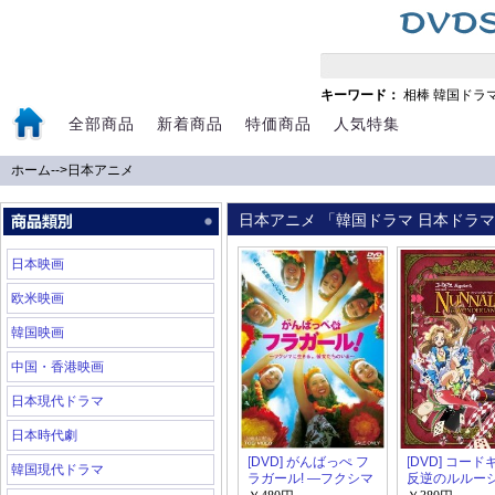
キーワード：
相棒
韓国ドラ
全部商品
新着商品
特価商品
人気特集
ホーム
-->
日本アニメ
日本アニメ 「韓国ドラマ 日本ドラマ 
日本映画
欧米映画
韓国映画
中国・香港映画
日本現代ドラマ
日本時代劇
[DVD] がんばっぺ フ
[DVD] コー
韓国現代ドラマ
ラガール! ―フクシマ
反逆のルルーシ