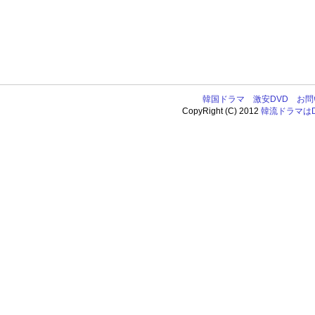
韓国ドラマ
激安DVD
お問
CopyRight (C) 2012
韓流ドラマはDV