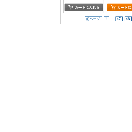
前ページ
1
…
47
48