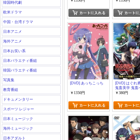
￥1350円
￥1350円
韓国時代劇
欧米ドラマ
中国・台湾ドラマ
日本アニメ
海外アニメ
日本お笑い系
日本バラエティ番組
韓国バラエティ番組
写真集
[DVD] あっちこっち
[DVD] はぐ
鬼畜美学 鬼畜
教育番組
龍門スーパー
￥1350円
￥380円
ドキュメンタリー
スポーツ レジャー
日本ミュージック
海外ミュージック
日本アダルト