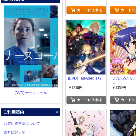
[DVD] Fate/Zero 1+2
[DVD] めだ
ス
￥1350円
￥1350円
[DVD] ナースコール
お買い物方法について
送料に関して