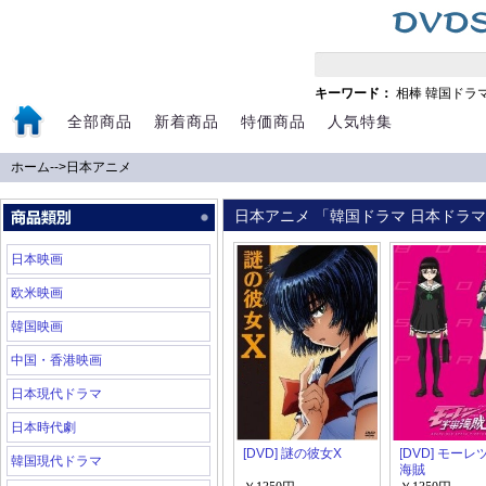
キーワード：
相棒
韓国ドラ
全部商品
新着商品
特価商品
人気特集
ホーム
-->
日本アニメ
日本アニメ 「韓国ドラマ 日本ドラマ 
日本映画
欧米映画
韓国映画
中国・香港映画
日本現代ドラマ
日本時代劇
[DVD] 謎の彼女X
[DVD] モー
韓国現代ドラマ
海賊