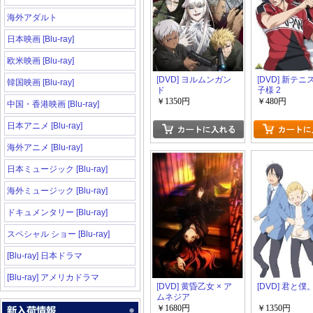
海外アダルト
日本映画 [Blu-ray]
欧米映画 [Blu-ray]
[DVD] ヨルムンガン
[DVD] 新テ
韓国映画 [Blu-ray]
ド
子様 2
￥1350円
￥480円
中国・香港映画 [Blu-ray]
日本アニメ [Blu-ray]
海外アニメ [Blu-ray]
日本ミュージック [Blu-ray]
海外ミュージック [Blu-ray]
ドキュメンタリー [Blu-ray]
スペシャル ショー [Blu-ray]
[Blu-ray] 日本ドラマ
[Blu-ray] アメリカドラマ
[DVD] 黄昏乙女 × ア
[DVD] 君と僕
ムネジア
￥1680円
￥1350円