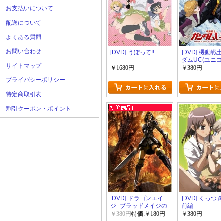
お支払いについて
配送について
よくある質問
お問い合わせ
[DVD] うぽって!!
[DVD] 機動
ダムUC(ユニ
サイトマップ
5
￥1680円
￥380円
プライバシーポリシー
特定商取引表
割引クーポン・ポイント
[DVD] ドラゴンエイ
[DVD] くっ
ジ -ブラッドメイジの
前編
聖戦-
￥380円
特価:￥180円
￥380円