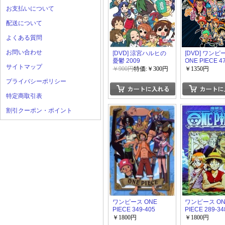
お支払いについて
配送について
よくある質問
お問い合わせ
[DVD] 涼宮ハルヒの
[DVD] ワンピ
憂鬱 2009
ONE PIECE 4
サイトマップ
￥900円
特価:￥300円
￥1350円
プライバシーポリシー
特定商取引表
割引クーポン・ポイント
ワンピース ONE
ワンピース ON
PIECE 349-405
PIECE 289-34
￥1800円
￥1800円