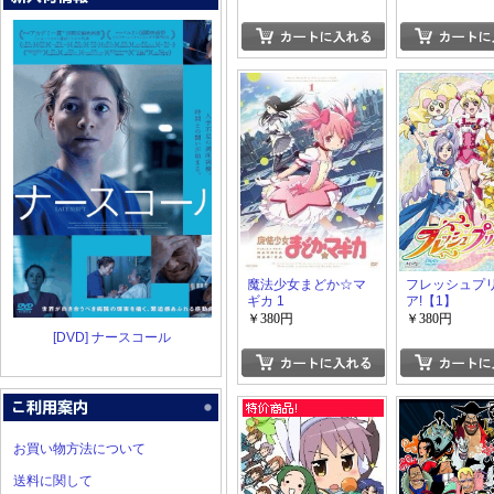
魔法少女まどか☆マ
フレッシュプ
ギカ 1
ア!【1】
￥380円
￥380円
[DVD] ナースコール
お買い物方法について
送料に関して