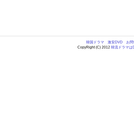
韓国ドラマ
激安DVD
お問
CopyRight (C) 2012
韓流ドラマはDV