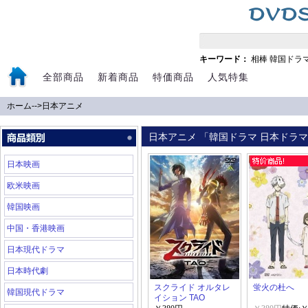
キーワード：
相棒
韓国ドラ
全部商品
新着商品
特価商品
人気特集
ホーム
-->
日本アニメ
日本アニメ 「韓国ドラマ 日本ドラマ 
日本映画
欧米映画
韓国映画
中国・香港映画
日本現代ドラマ
日本時代劇
スクライド オルタレ
蛍火の杜へ
韓国現代ドラマ
イション TAO