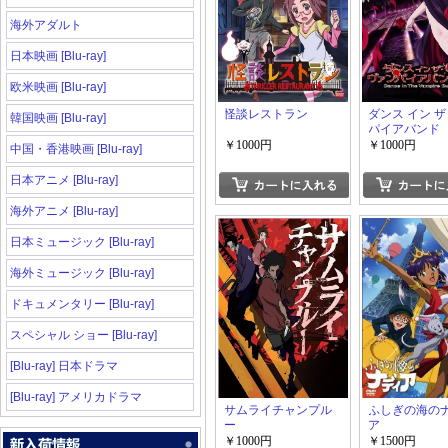
海外アダルト
日本映画 [Blu-ray]
欧米映画 [Blu-ray]
怪談レストラン
ダンス イン ザ
韓国映画 [Blu-ray]
パイアバンド
￥1000円
￥1000円
中国・香港映画 [Blu-ray]
日本アニメ [Blu-ray]
海外アニメ [Blu-ray]
日本ミュージック [Blu-ray]
海外ミュージック [Blu-ray]
ドキュメンタリー [Blu-ray]
スペシャル ショー [Blu-ray]
[Blu-ray] 日本ドラマ
[Blu-ray] アメリカドラマ
サムライチャンプル
ふしぎの海の
ー
ア
￥1000円
￥1500円