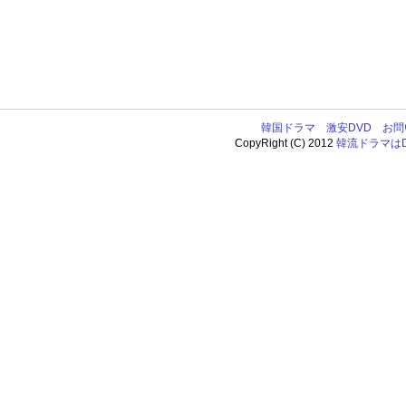
韓国ドラマ
激安DVD
お問
CopyRight (C) 2012
韓流ドラマはDV