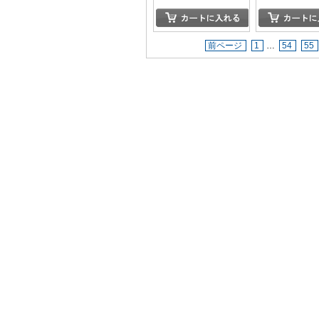
前ページ
1
…
54
55