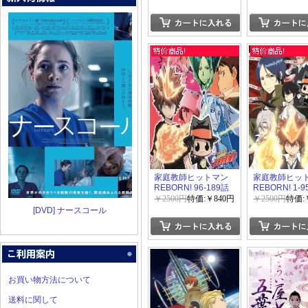
家庭教師ヒットマン
家庭教師ヒッ
REBORN! 96-189話
REBORN! 1-
￥2500円
特価:￥840円
￥2500円
特価:
[DVD] ナースコール
お買い物方法について
送料に関して