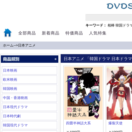
キーワード：
相棒
韓国ドラ
全部商品
新着商品
特価商品
人気特集
ホーム
-->
日本アニメ
日本アニメ 「韓国ドラマ 日本ドラマ 
日本映画
欧米映画
韓国映画
中国・香港映画
日本現代ドラマ
日本時代劇
四畳半神話大系
爆裂天使
韓国現代ドラマ