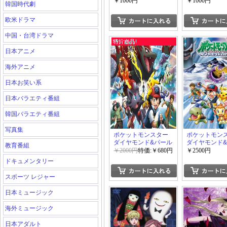
￥1000円
￥1000円
韓国時代劇
欧米ドラマ
中国・台湾ドラマ
日本アニメ
海外アニメ
日本お笑い系
日本バラエティ番組
韓国バラエティ番組
写真集
ポケットモンスター
ポケットモン
ダイヤモンド&パール
ダイヤモンド
教育番組
(79-130話)
(1-78話)
￥2000円
特価:￥680円
￥2500円
ドキュメンタリー
スポーツ レジャー
日本ミュージック
海外ミュージック
日本アダルト